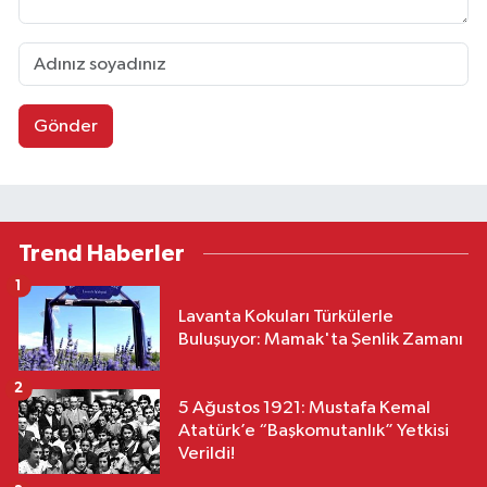
Gönder
Trend Haberler
1
Lavanta Kokuları Türkülerle
Buluşuyor: Mamak'ta Şenlik Zamanı
2
5 Ağustos 1921: Mustafa Kemal
Atatürk’e “Başkomutanlık” Yetkisi
Verildi!