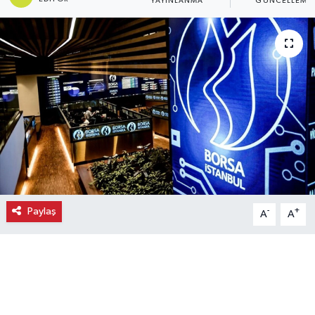
YAYINLANMA
GÜNCELLEME
Ekonomi
Eleman
Emlak
Gündem
Gurme
Haber
Paylaş
-
+
A
A
İlçe Haberleri
Keşfet
Kültür & Sanat