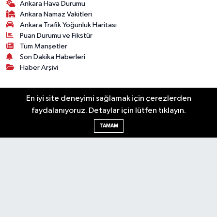
Ankara Hava Durumu
Ankara Namaz Vakitleri
Ankara Trafik Yoğunluk Haritası
Puan Durumu ve Fikstür
Tüm Manşetler
Son Dakika Haberleri
Haber Arşivi
Künye
Ekonomi
Gündem
Yazarlar
Spor
En iyi site deneyimi sağlamak için çerezlerden
Politika
Magazin
Gündem
Asayiş
faydalanıyoruz. Detaylar için lütfen tıklayın.
Sonsöz Özel
TAMAM
RSS
Copyright © 2025. Her hakkı saklıdır.