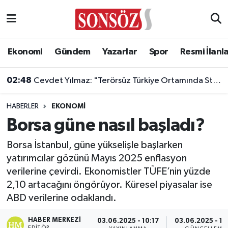
Asayiş
Ankara Nöbetçi Eczaneler
Ekonomi
Gündem
Yazarlar
Spor
Resmi İlanl
Astroloji & Burçlar
Ankara Hava Durumu
02:48
Cevdet Yılmaz: "Terörsüz Türkiye Ortamında Standartlarımızı Yükselteceğiz"
Bilim & Teknoloji
Ankara Namaz Vakitleri
HABERLER
EKONOMI
Biyografi
Ankara Trafik Yoğunluk Haritası
Borsa güne nasıl başladı?
Çevre
Süper Lig Puan Durumu ve Fikstür
Borsa İstanbul, güne yükselişle başlarken
yatırımcılar gözünü Mayıs 2025 enflasyon
Diğer
Tüm Manşetler
verilerine çevirdi. Ekonomistler TÜFE’nin yüzde
2,10 artacağını öngörüyor. Küresel piyasalar ise
Dünya
Son Dakika Haberleri
ABD verilerine odaklandı.
Eğitim
Haber Arşivi
HABER MERKEZI
03.06.2025 - 10:17
03.06.2025 - 10
EDITÖR