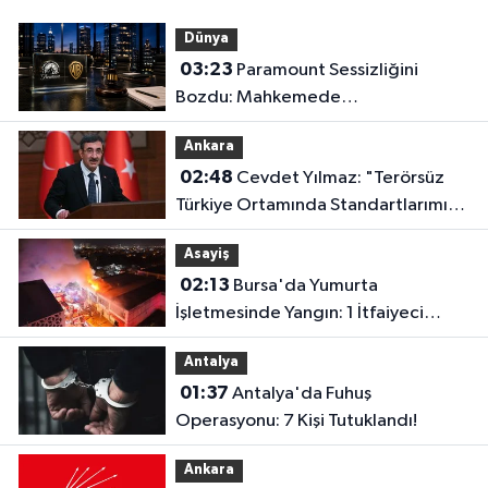
Dünya
03:23
Paramount Sessizliğini
Bozdu: Mahkemede
Kazanacağımıza İnanıyoruz!
Ankara
02:48
Cevdet Yılmaz: "Terörsüz
Türkiye Ortamında Standartlarımızı
Yükselteceğiz"
Asayiş
02:13
Bursa'da Yumurta
İşletmesinde Yangın: 1 İtfaiyeci
Dumandan Etkilendi
Antalya
01:37
Antalya'da Fuhuş
Operasyonu: 7 Kişi Tutuklandı!
Ankara