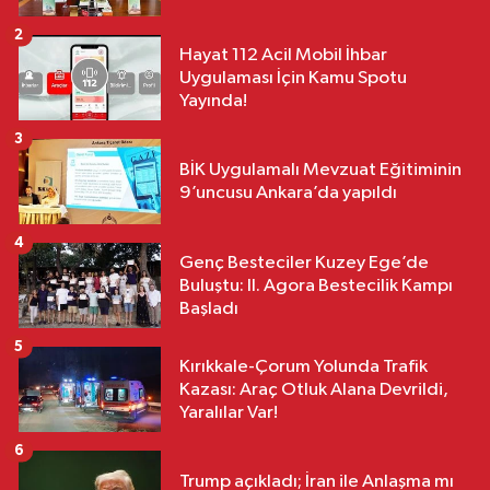
2
Hayat 112 Acil Mobil İhbar
Uygulaması İçin Kamu Spotu
Yayında!
3
BİK Uygulamalı Mevzuat Eğitiminin
9’uncusu Ankara’da yapıldı
4
Genç Besteciler Kuzey Ege’de
Buluştu: II. Agora Bestecilik Kampı
Başladı
5
Kırıkkale-Çorum Yolunda Trafik
Kazası: Araç Otluk Alana Devrildi,
Yaralılar Var!
6
Trump açıkladı; İran ile Anlaşma mı