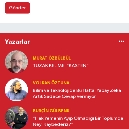
Gönder
Yazarlar
MURAT ÖZBÜLBÜL
TUZAK KELİME: “KASTEN”
VOLKAN ÖZTUNA
Bilim ve Teknolojide Bu Hafta: Yapay Zekâ
Artık Sadece Cevap Vermiyor
BURÇIN GÜLBENK
“Hak Yemenin Ayıp Olmadığı Bir Toplumda
Neyi Kaybederiz?”