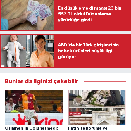
En düşük emekli maaşı 23 bin
552 TL oldu! Düzenleme
yürürlüğe girdi
ABD’de bir Türk girişimcinin
bebek ürünleri büyük ilgi
görüyor!
Bunlar da ilginizi çekebilir
Osimhen’in Golü Yetmedi:
Fatih'te koruma ve