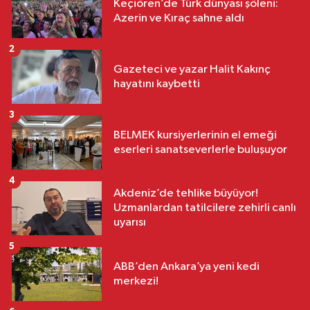
Keçiören’de Türk dünyası şöleni:
Azerin ve Kıraç sahne aldı
2
Gazeteci ve yazar Halit Kakınç
hayatını kaybetti
3
BELMEK kursiyerlerinin el emeği
eserleri sanatseverlerle buluşuyor
4
Akdeniz’de tehlike büyüyor!
Uzmanlardan tatilcilere zehirli canlı
uyarısı
5
ABB’den Ankara’ya yeni kedi
merkezi!