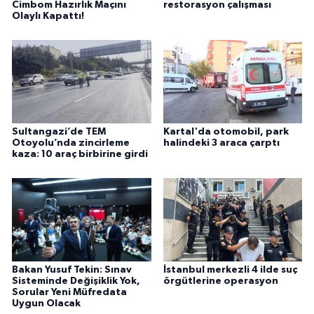
Cimbom Hazırlık Maçını
restorasyon çalışması
Olaylı Kapattı!
Sultangazi’de TEM
Kartal'da otomobil, park
Otoyolu’nda zincirleme
halindeki 3 araca çarptı
kaza: 10 araç birbirine girdi
Bakan Yusuf Tekin: Sınav
İstanbul merkezli 4 ilde suç
Sisteminde Değişiklik Yok,
örgütlerine operasyon
Sorular Yeni Müfredata
Uygun Olacak