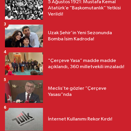
5 Ağustos 1921: Mustafa Kemal
Atatürk’e “Başkomutanlık” Yetkisi
Verildi!
3
Uzak Şehir'in Yeni Sezonunda
Bomba İsim Kadroda!
4
"Çerçeve Yasa” madde madde
açıklandı, 360 milletvekili imzaladı!
5
Meclis’te gözler “Çerçeve
Yasası”nda
6
İnternet Kullanımı Rekor Kırdı!