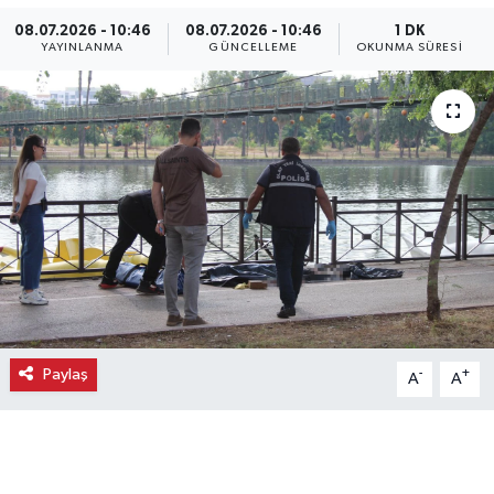
08.07.2026 - 10:46
08.07.2026 - 10:46
1 DK
Ekonomi
YAYINLANMA
GÜNCELLEME
OKUNMA SÜRESI
Eleman
Emlak
Gündem
Gurme
Haber
Paylaş
İlçe Haberleri
-
+
A
A
Keşfet
Kültür & Sanat