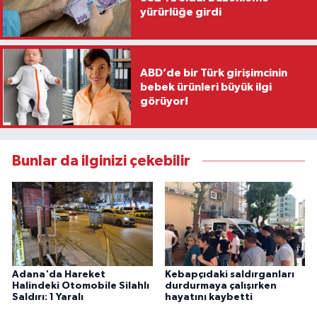
yürürlüğe girdi
ABD’de bir Türk girişimcinin
bebek ürünleri büyük ilgi
görüyor!
Bunlar da ilginizi çekebilir
Adana'da Hareket
Kebapçıdaki saldırganları
Halindeki Otomobile Silahlı
durdurmaya çalışırken
Saldırı: 1 Yaralı
hayatını kaybetti