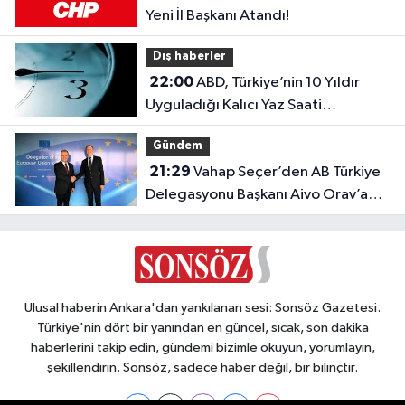
Yeni İl Başkanı Atandı!
Dış haberler
22:00
ABD, Türkiye’nin 10 Yıldır
Uyguladığı Kalıcı Yaz Saati
Modeline Geçiyor!
Gündem
21:29
Vahap Seçer’den AB Türkiye
Delegasyonu Başkanı Aivo Orav’a
nezaket ziyareti
Ulusal haberin Ankara'dan yankılanan sesi: Sonsöz Gazetesi.
Türkiye'nin dört bir yanından en güncel, sıcak, son dakika
haberlerini takip edin, gündemi bizimle okuyun, yorumlayın,
şekillendirin. Sonsöz, sadece haber değil, bir bilinçtir.