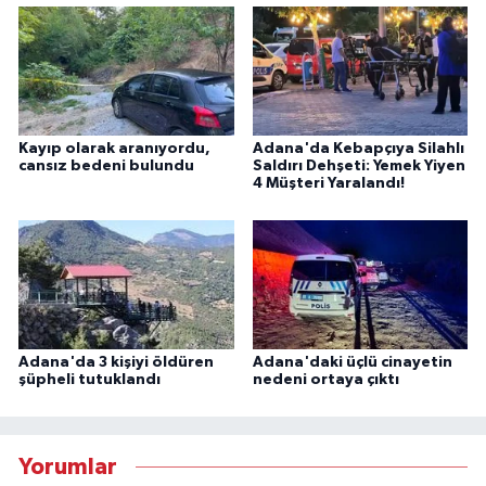
Kayıp olarak aranıyordu,
Adana'da Kebapçıya Silahlı
cansız bedeni bulundu
Saldırı Dehşeti: Yemek Yiyen
4 Müşteri Yaralandı!
Adana'da 3 kişiyi öldüren
Adana'daki üçlü cinayetin
şüpheli tutuklandı
nedeni ortaya çıktı
Yorumlar