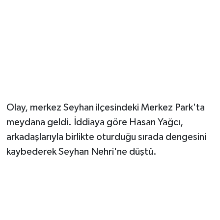
Magazin
Resmi İlanlar
Sağlık
Seri İlan
Olay, merkez Seyhan ilçesindeki Merkez Park'ta
meydana geldi. İddiaya göre Hasan Yağcı,
Siyaset
arkadaşlarıyla birlikte oturduğu sırada dengesini
Sokak Hayvanlarını Sahiplendirme
kaybederek Seyhan Nehri'ne düştü.
Sonsöz Özel
Spor