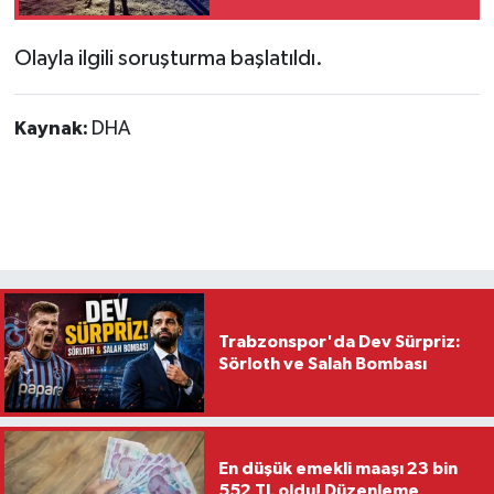
Olayla ilgili soruşturma başlatıldı.
Kaynak:
DHA
Trabzonspor'da Dev Sürpriz:
Sörloth ve Salah Bombası
En düşük emekli maaşı 23 bin
552 TL oldu! Düzenleme