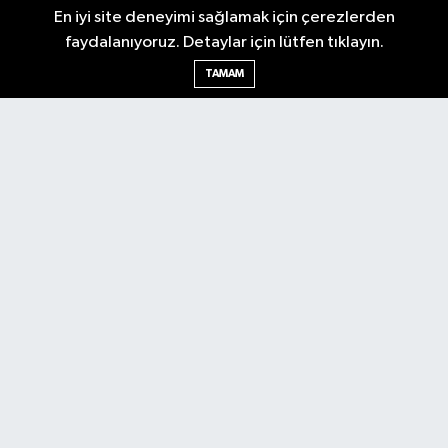
En iyi site deneyimi sağlamak için çerezlerden
faydalanıyoruz. Detaylar için lütfen tıklayın.
Ankara Nöbetçi Eczaneler
TAMAM
Ankara Hava Durumu
Ankara Namaz Vakitleri
Ankara Trafik Yoğunluk Haritası
Puan Durumu ve Fikstür
Tüm Manşetler
Son Dakika Haberleri
Haber Arşivi
Künye
Ekonomi
Gündem
Yazarlar
Spor
Politika
Magazin
Gündem
Asayiş
Sonsöz Özel