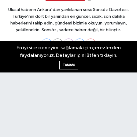
Ulusal haberin Ankara'dan yankılanan sesi: Sonsöz Gazetesi.
Türkiye'nin dört bir yanından en güncel, sıcak, son dakika
haberlerini takip edin, gündemi bizimle okuyun, yorumlayın,
şekillendirin. Sonsöz, sadece haber değil, bir bilinçtir.
En iyi site deneyimi sağlamak için çerezlerden
faydalanıyoruz. Detaylar için lütfen tıklayın.
Ankara Nöbetçi Eczaneler
TAMAM
Ankara Hava Durumu
Ankara Namaz Vakitleri
Ankara Trafik Yoğunluk Haritası
Puan Durumu ve Fikstür
Tüm Manşetler
Son Dakika Haberleri
Haber Arşivi
Künye
Ekonomi
Gündem
Yazarlar
Spor
Politika
Magazin
Gündem
Asayiş