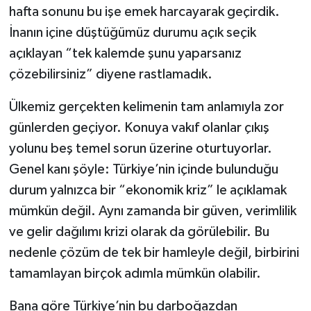
hafta sonunu bu işe emek harcayarak geçirdik.
İnanın içine düştüğümüz durumu açık seçik
Magazin
açıklayan “tek kalemde şunu yaparsanız
Resmi İlanlar
çözebilirsiniz” diyene rastlamadık.
Sağlık
Ülkemiz gerçekten kelimenin tam anlamıyla zor
günlerden geçiyor. Konuya vakıf olanlar çıkış
Seri İlan
yolunu beş temel sorun üzerine oturtuyorlar.
Genel kanı şöyle: Türkiye’nin içinde bulunduğu
Siyaset
durum yalnızca bir “ekonomik kriz” le açıklamak
Sokak Hayvanlarını Sahiplendirme
mümkün değil. Aynı zamanda bir güven, verimlilik
ve gelir dağılımı krizi olarak da görülebilir. Bu
Sonsöz Özel
nedenle çözüm de tek bir hamleyle değil, birbirini
tamamlayan birçok adımla mümkün olabilir.
Spor
Bana göre Türkiye’nin bu darboğazdan