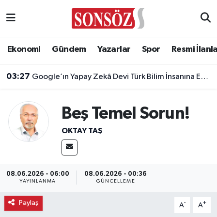
Asayiş
Ankara Nöbetçi Eczaneler
Ekonomi
Gündem
Yazarlar
Spor
Resmi İlanl
Astroloji & Burçlar
Ankara Hava Durumu
03:27
Google’ın Yapay Zekâ Devi Türk Bilim İnsanına Emanet!
Bilim & Teknoloji
Ankara Namaz Vakitleri
Beş Temel Sorun!
Biyografi
Ankara Trafik Yoğunluk Haritası
OKTAY TAŞ
Çevre
Süper Lig Puan Durumu ve Fikstür
Diğer
Tüm Manşetler
08.06.2026 - 06:00
08.06.2026 - 00:36
YAYINLANMA
GÜNCELLEME
Dünya
Son Dakika Haberleri
Paylaş
-
+
A
A
Eğitim
Haber Arşivi