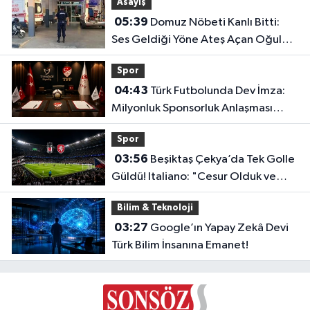
Asayiş
05:39
Domuz Nöbeti Kanlı Bitti:
Ses Geldiği Yöne Ateş Açan Oğul
Babasını Öldürdü!
Spor
04:43
Türk Futbolunda Dev İmza:
Milyonluk Sponsorluk Anlaşması
Uzatıldı!
Spor
03:56
Beşiktaş Çekya’da Tek Golle
Güldü! Italiano: "Cesur Olduk ve
Karşılığını Aldık"
Bilim & Teknoloji
03:27
Google’ın Yapay Zekâ Devi
Türk Bilim İnsanına Emanet!