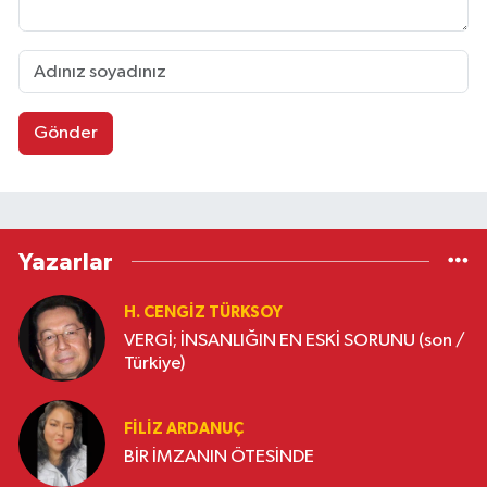
Gönder
Yazarlar
H. CENGIZ TÜRKSOY
VERGİ; İNSANLIĞIN EN ESKİ SORUNU (son /
Türkiye)
FILIZ ARDANUÇ
BİR İMZANIN ÖTESİNDE