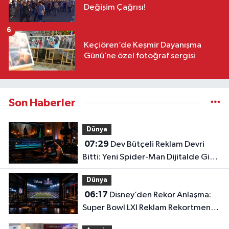
Değişim Çağrısı!
6
Keçiören’de Keşmir Dayanışma
Günü’ne özel fotoğraf sergisi
Son Haberler
Dünya
07:29
Dev Bütçeli Reklam Devri
Bitti: Yeni Spider-Man Dijitalde Gişe
Rekorlarını Altüst Etti!
Dünya
06:17
Disney’den Rekor Anlaşma:
Super Bowl LXI Reklam Rekortmeni
Oldu!