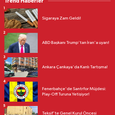
Trend Haberler
1
Sigaraya Zam Geldi!
2
ABD Başkanı Trump'tan İran'a uyarı!
3
Ankara Çankaya'da Kanlı Tartışma!
4
Fenerbahçe'de Santrfor Müjdesi:
Play-Off Turuna Yetişiyor!
5
Teksif'te Genel Kurul Öncesi