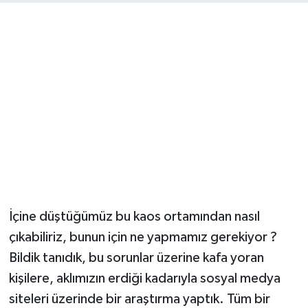
Ekonomi
Eleman
Emlak
Gündem
Gurme
Haber
İçine düştüğümüz bu kaos ortamından nasıl
İlçe Haberleri
çıkabiliriz, bunun için ne yapmamız gerekiyor ?
Bildik tanıdık, bu sorunlar üzerine kafa yoran
Keşfet
kişilere, aklımızın erdiği kadarıyla sosyal medya
siteleri üzerinde bir araştırma yaptık. Tüm bir
Kültür & Sanat