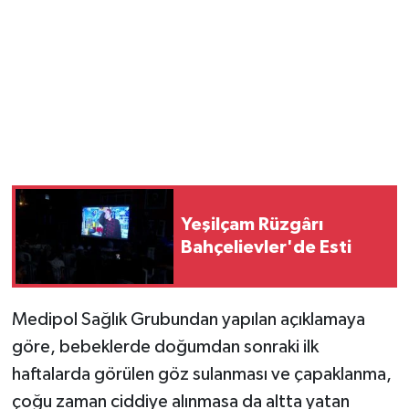
Magazin
Resmi İlanlar
Sağlık
Seri İlan
Yeşilçam Rüzgârı
Siyaset
Bahçelievler'de Esti
Sokak Hayvanlarını Sahiplendirme
Medipol Sağlık Grubundan yapılan açıklamaya
Sonsöz Özel
göre, bebeklerde doğumdan sonraki ilk
Spor
haftalarda görülen göz sulanması ve çapaklanma,
çoğu zaman ciddiye alınmasa da altta yatan