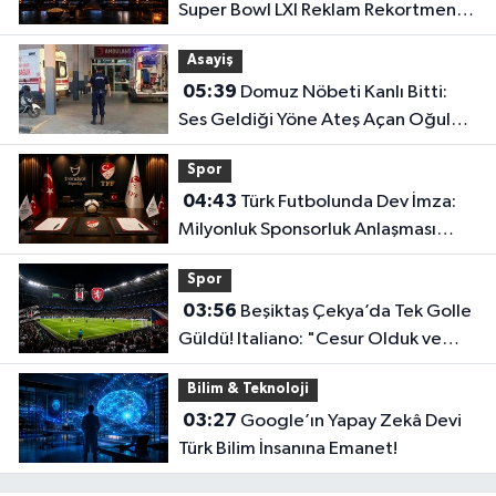
Super Bowl LXI Reklam Rekortmeni
Oldu!
Asayiş
05:39
Domuz Nöbeti Kanlı Bitti:
Ses Geldiği Yöne Ateş Açan Oğul
Babasını Öldürdü!
Spor
04:43
Türk Futbolunda Dev İmza:
Milyonluk Sponsorluk Anlaşması
Uzatıldı!
Spor
03:56
Beşiktaş Çekya’da Tek Golle
Güldü! Italiano: "Cesur Olduk ve
Karşılığını Aldık"
Bilim & Teknoloji
03:27
Google’ın Yapay Zekâ Devi
Türk Bilim İnsanına Emanet!