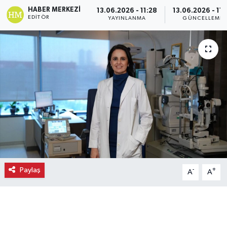
HABER MERKEZI
13.06.2026 - 11:28
13.06.2026 - 11:
Ekonomi
EDITÖR
YAYINLANMA
GÜNCELLEME
Eleman
Emlak
Gündem
Gurme
Haber
Paylaş
-
+
A
A
İlçe Haberleri
Keşfet
Kültür & Sanat