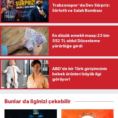
Trabzonspor'da Dev Sürpriz:
Sörloth ve Salah Bombası
En düşük emekli maaşı 23 bin
552 TL oldu! Düzenleme
yürürlüğe girdi
ABD’de bir Türk girişimcinin
bebek ürünleri büyük ilgi
görüyor!
Bunlar da ilginizi çekebilir