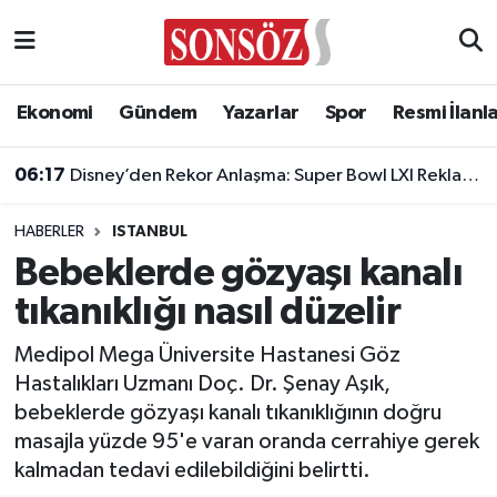
Asayiş
Ankara Nöbetçi Eczaneler
Ekonomi
Gündem
Yazarlar
Spor
Resmi İlanl
Astroloji & Burçlar
Ankara Hava Durumu
06:17
Disney’den Rekor Anlaşma: Super Bowl LXI Reklam Rekortmeni Oldu!
Bilim & Teknoloji
Ankara Namaz Vakitleri
HABERLER
ISTANBUL
Biyografi
Ankara Trafik Yoğunluk Haritası
Bebeklerde gözyaşı kanalı
tıkanıklığı nasıl düzelir
Çevre
Süper Lig Puan Durumu ve Fikstür
Medipol Mega Üniversite Hastanesi Göz
Diğer
Tüm Manşetler
Hastalıkları Uzmanı Doç. Dr. Şenay Aşık,
bebeklerde gözyaşı kanalı tıkanıklığının doğru
Dünya
Son Dakika Haberleri
masajla yüzde 95'e varan oranda cerrahiye gerek
kalmadan tedavi edilebildiğini belirtti.
Eğitim
Haber Arşivi