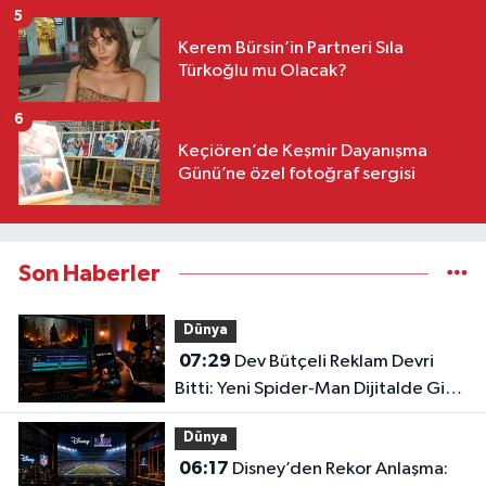
5
Kerem Bürsin’in Partneri Sıla
Türkoğlu mu Olacak?
6
Keçiören’de Keşmir Dayanışma
Günü’ne özel fotoğraf sergisi
Son Haberler
Dünya
07:29
Dev Bütçeli Reklam Devri
Bitti: Yeni Spider-Man Dijitalde Gişe
Rekorlarını Altüst Etti!
Dünya
06:17
Disney’den Rekor Anlaşma: