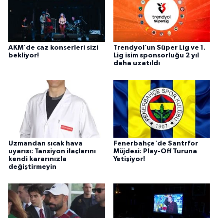
AKM'de caz konserleri sizi
Trendyol’un Süper Lig ve 1.
bekliyor!
Lig isim sponsorluğu 2 yıl
daha uzatıldı
Uzmandan sıcak hava
Fenerbahçe'de Santrfor
uyarısı: Tansiyon ilaçlarını
Müjdesi: Play-Off Turuna
kendi kararınızla
Yetişiyor!
değiştirmeyin