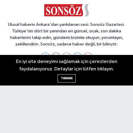
Ulusal haberin Ankara'dan yankılanan sesi: Sonsöz Gazetesi.
Türkiye'nin dört bir yanından en güncel, sıcak, son dakika
haberlerini takip edin, gündemi bizimle okuyun, yorumlayın,
şekillendirin. Sonsöz, sadece haber değil, bir bilinçtir.
En iyi site deneyimi sağlamak için çerezlerden
faydalanıyoruz. Detaylar için lütfen tıklayın.
Ankara Nöbetçi Eczaneler
TAMAM
Ankara Hava Durumu
Ankara Namaz Vakitleri
Ankara Trafik Yoğunluk Haritası
Puan Durumu ve Fikstür
Tüm Manşetler
Son Dakika Haberleri
Haber Arşivi