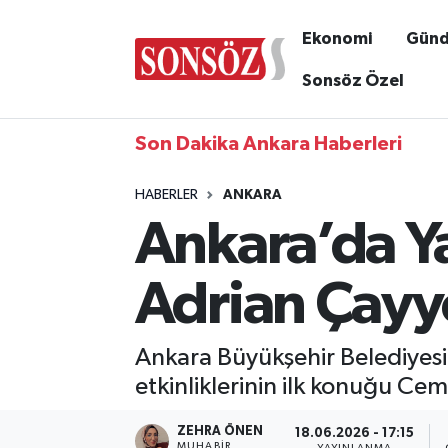
Ekonomi
Gün
Sonsöz Özel
Son Dakika Ankara Haberleri
HABERLER
ANKARA
Ankara’da Ya
Adrian Çayyo
Ankara Büyükşehir Belediyesi
etkinliklerinin ilk konuğu Ce
ZEHRA ÖNEN
18.06.2026 - 17:15
MUHABIR