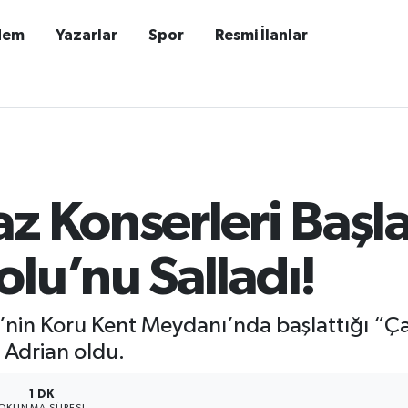
dem
Yazarlar
Spor
Resmi İlanlar
z Konserleri Başl
lu’nu Salladı!
’nin Koru Kent Meydanı’nda başlattığı “Ç
m Adrian oldu.
1 DK