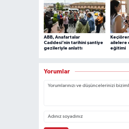
ABB, Anafartalar
Keçiören
Caddesi’nin tarihini şantiye
ailelere 
gezileriyle anlattı
eğitimi
Yorumlar