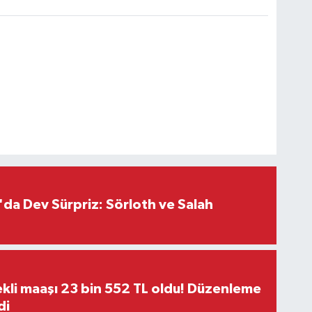
da Dev Sürpriz: Sörloth ve Salah
kli maaşı 23 bin 552 TL oldu! Düzenleme
di