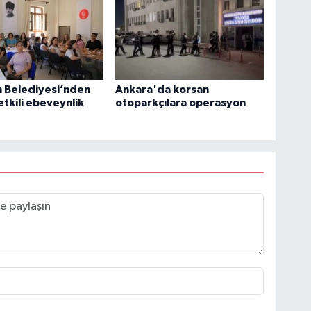
 Belediyesi’nden
Ankara'da korsan
etkili ebeveynlik
otoparkçılara operasyon