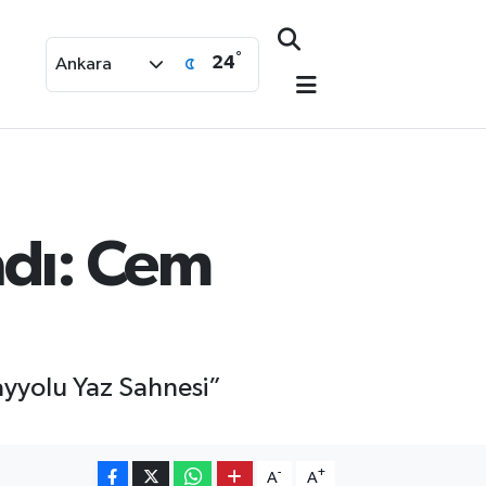
°
24
Ankara
adı: Cem
ayyolu Yaz Sahnesi”
-
+
A
A