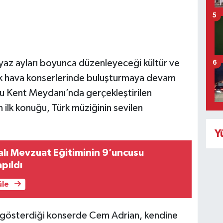
5
yaz ayları boyunca düzenleyeceği kültür ve
6
 açık hava konserlerinde buluşturmaya devam
ru Kent Meydanı’nda gerçekleştirilen
n ilk konuğu, Türk müziğinin sevilen
Y
lı Mevzuat Eğitiminin 9’uncusu
pıldı
üle
i gösterdiği konserde Cem Adrian, kendine