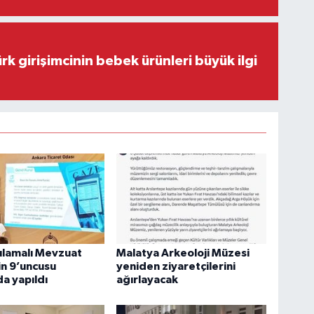
rk girişimcinin bebek ürünleri büyük ilgi
ulamalı Mevzuat
Malatya Arkeoloji Müzesi
in 9’uncusu
yeniden ziyaretçilerini
a yapıldı
ağırlayacak