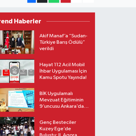
rend Haberler
Akif Manaf’a “Sudan-
Türkiye Barış Ödülü”
verildi
Hayat 112 Acil Mobil
İhbar Uygulaması İçin
Kamu Spotu Yayında!
BİK Uygulamalı
Mevzuat Eğitiminin
9’uncusu Ankara’da
yapıldı
Genç Besteciler
Kuzey Ege’de
Buluştu: II. Agora