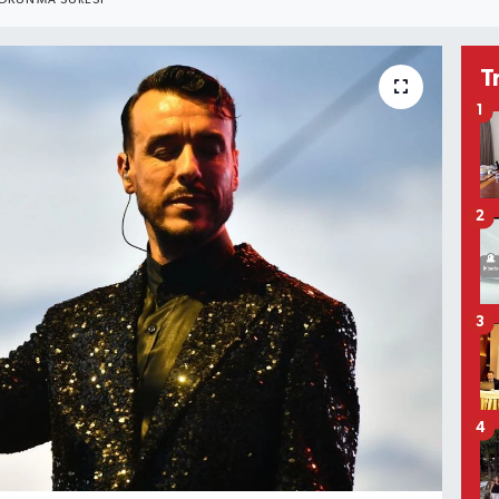
OKUNMA SÜRESI
T
1
2
3
4