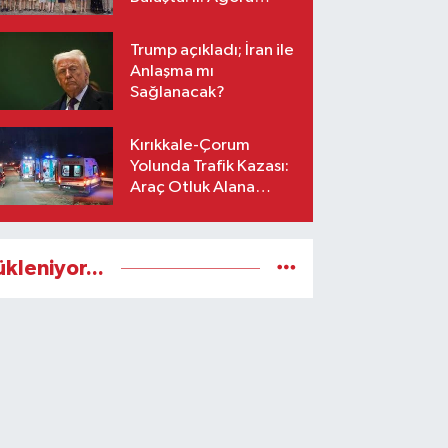
Bestecilik Kampı
Başladı
Trump açıkladı; İran ile
Anlaşma mı
Sağlanacak?
Kırıkkale-Çorum
Yolunda Trafik Kazası:
Araç Otluk Alana
Devrildi, Yaralılar Var!
ükleniyor...