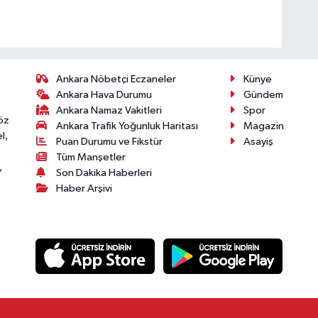
Ankara Nöbetçi Eczaneler
Künye
Ankara Hava Durumu
Gündem
Ankara Namaz Vakitleri
Spor
öz
Ankara Trafik Yoğunluk Haritası
Magazin
l,
Puan Durumu ve Fikstür
Asayiş
Tüm Manşetler
,
Son Dakika Haberleri
Haber Arşivi