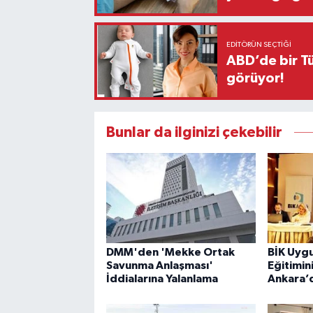
EDITÖRÜN SEÇTIĞI
ABD’de bir Tü
görüyor!
Bunlar da ilginizi çekebilir
DMM'den 'Mekke Ortak
BİK Uyg
Savunma Anlaşması'
Eğitimin
İddialarına Yalanlama
Ankara’d