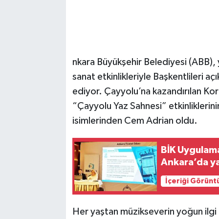
nkara Büyükşehir Belediyesi (ABB), 
sanat etkinlikleriyle Başkentlileri
ediyor. Çayyolu’na kazandırılan Ko
“Çayyolu Yaz Sahnesi” etkinliklerini
isimlerinden Cem Adrian oldu.
BİK Uygulama
Ankara’da ya
İçeriği Görünt
Her yaştan müzikseverin yoğun ilg