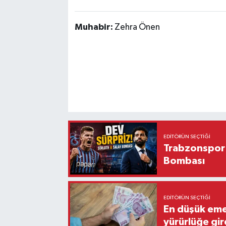
Muhabir:
Zehra Önen
EDITÖRÜN SEÇTIĞI
Trabzonspor'
Bombası
EDITÖRÜN SEÇTIĞI
En düşük eme
yürürlüğe gir