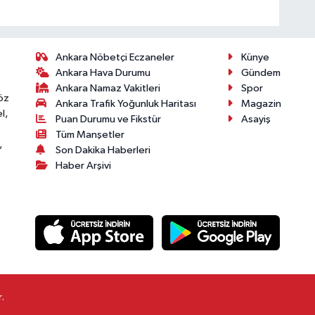
Ankara Nöbetçi Eczaneler
Künye
Ankara Hava Durumu
Gündem
Ankara Namaz Vakitleri
Spor
öz
Ankara Trafik Yoğunluk Haritası
Magazin
l,
Puan Durumu ve Fikstür
Asayiş
Tüm Manşetler
,
Son Dakika Haberleri
Haber Arşivi
.