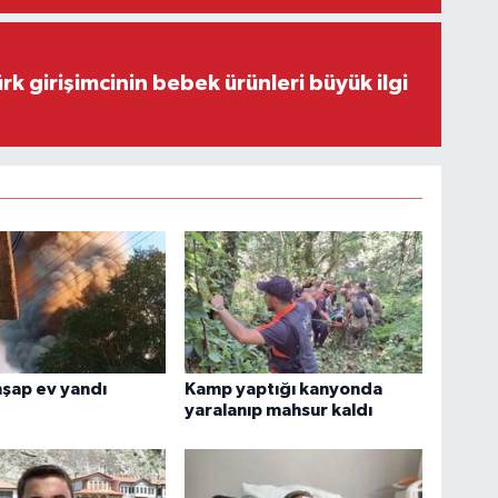
rk girişimcinin bebek ürünleri büyük ilgi
ahşap ev yandı
Kamp yaptığı kanyonda
yaralanıp mahsur kaldı