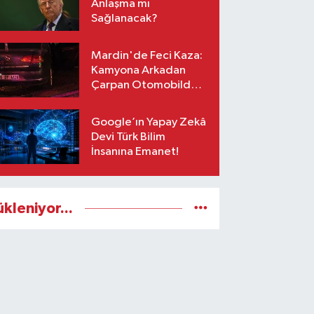
Anlaşma mı
Sağlanacak?
Mardin'de Feci Kaza:
Kamyona Arkadan
Çarpan Otomobilde 1
Ölü, 2 Ağır Yaralı
Google’ın Yapay Zekâ
Devi Türk Bilim
İnsanına Emanet!
ükleniyor...