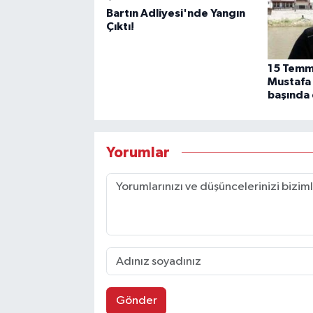
Bartın Adliyesi'nde Yangın
Çıktı!
15 Temm
Mustafa
başında 
Yorumlar
Gönder