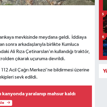
5
Sarıkaya mevkisinde meydana geldi. İddiaya
6
an sonra arkadaşlarıyla birlikte Kumluca
aki Ali Rıza Çetinarslan'ın kullandığı traktör,
olden çıkarak uçuruma devrildi.
112 Acil Çağrı Merkezi'ne bildirmesi üzerine
Y
ipleri sevk edildi.
ı kanyonda yaralanıp mahsur kaldı
üle