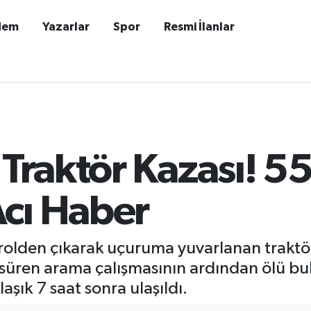
dem
Yazarlar
Spor
Resmi İlanlar
 Traktör Kazası! 5
cı Haber
rolden çıkarak uçuruma yuvarlanan traktör
r süren arama çalışmasının ardından ölü bu
şık 7 saat sonra ulaşıldı.