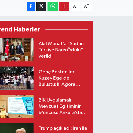
-
+
A
A
rend Haberler
Akif Manaf’a “Sudan-
Türkiye Barış Ödülü”
verildi
Genç Besteciler
Kuzey Ege’de
Buluştu: II. Agora
Bestecilik Kampı
Başladı
BİK Uygulamalı
Mevzuat Eğitiminin
9’uncusu Ankara’da
yapıldı
Trump açıkladı; İran ile