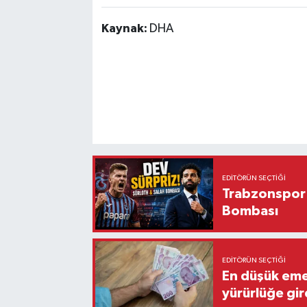
Kaynak:
DHA
EDITÖRÜN SEÇTIĞI
Trabzonspor'
Bombası
EDITÖRÜN SEÇTIĞI
En düşük eme
yürürlüğe gir