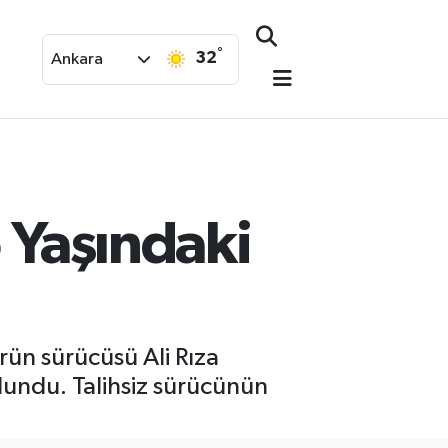
°
32
Ankara
5 Yaşındaki
ün sürücüsü Ali Rıza
lundu. Talihsiz sürücünün