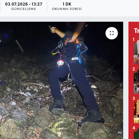
03.07.2026 - 13:27
1 DK
GÜNCELLEME
OKUNMA SÜRESI
T
1
2
3
4