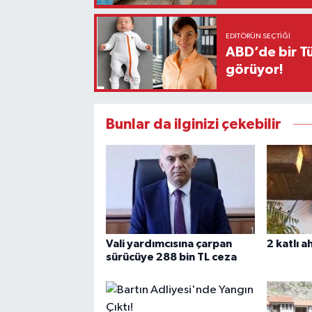
EDITÖRÜN SEÇTIĞI
ABD’de bir Tü
görüyor!
Bunlar da ilginizi çekebilir
Vali yardımcısına çarpan
2 katlı 
sürücüye 288 bin TL ceza