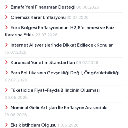
Esnafa Yeni Finansman Desteği
06.08.2026
Önemsiz Karar Enflasyonu
30.07.2026
Euro Bölgesi Enflasyonunun %2,8’e İnmesi ve Faiz
Kararına Etkisi
23.07.2026
İnternet Alışverişlerinde Dikkat Edilecek Konular
16.07.2026
Kurumsal Yönetim Standartları
09.07.2026
Para Politikasının Gevşekliği Değil, Öngörülebilirliği
02.07.2026
Tüketicide Fiyat–Fayda Bilincinin Oluşması
25.06.2026
Nominal Gelir Artışları İle Enflasyon Arasındaki
18.06.2026
Eksik İstihdam Olgusu
11.06.2026