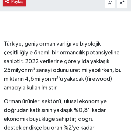
Paylaş
-
+
A
A
Türkiye, geniş orman varlığı ve biyolojik
çeşitliliğiyle önemli bir ormancılık potansiyeline
sahiptir. 2022 verilerine göre yılda yaklaşık
25 milyon m³ sanayi odunu üretimi yapılırken, bu
miktarın 4,6 milyon m³’ü yakacak (firewood)
amacıyla kullanılmıştır
Orman ürünleri sektörü, ulusal ekonomiye
doğrudan katkısının yaklaşık %0,8’i kadar
ekonomik büyüklüğe sahiptir; doğru
desteklendikçe bu oran %2’ye kadar