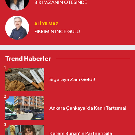
BİR İMZANIN ÖTESİNDE
ALI YILMAZ
FİKRİMİN İNCE GÜLÜ
Trend Haberler
1
Sigaraya Zam Geldi!
2
Ankara Çankaya'da Kanlı Tartışma!
3
Kerem Bürsin’in Partneri Sıla