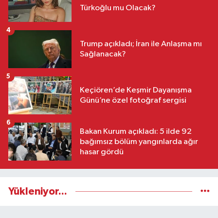
Türkoğlu mu Olacak?
4
Trump açıkladı; İran ile Anlaşma mı
Sağlanacak?
5
Keçiören’de Keşmir Dayanışma
Günü’ne özel fotoğraf sergisi
6
Bakan Kurum açıkladı: 5 ilde 92
bağımsız bölüm yangınlarda ağır
hasar gördü
Yükleniyor...