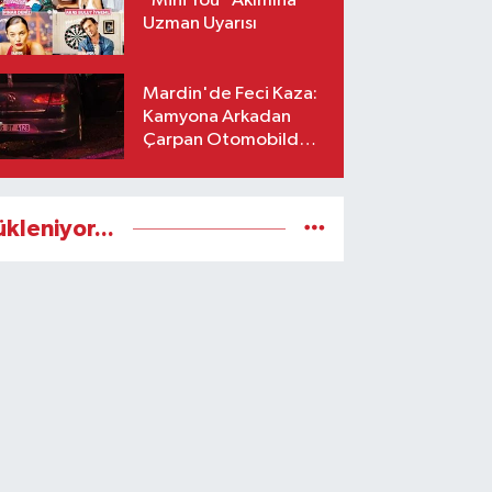
“Mini You” Akımına
Uzman Uyarısı
Mardin'de Feci Kaza:
Kamyona Arkadan
Çarpan Otomobilde 1
Ölü, 2 Ağır Yaralı
ükleniyor...