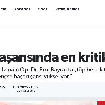
dem
Yazarlar
Spor
Resmi İlanlar
şarısında en kriti
zmanı Op. Dr. Erol Bayraktar,tüp bebek te
nçse başarı şansı yükseliyor.”
7:22
11.11.2025 - 11:09
A
GÜNCELLEME