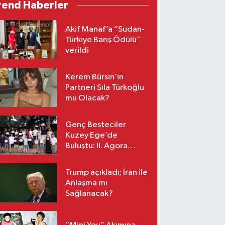
rend Haberler
Akif Manaf’a “Sudan-
Türkiye Barış Ödülü”
verildi
Kerem Bürsin’in
Partneri Sıla Türkoğlu
mu Olacak?
Genç Besteciler
Kuzey Ege’de
Buluştu: II. Agora
Bestecilik Kampı
Başladı
Trump açıkladı; İran ile
Anlaşma mı
Sağlanacak?