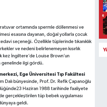
6
oratuvar ortamında spermle döllenmesi ve
lmesi esasına dayanan, doğal yollarla çocuk
r tedavi seçeneği. Özellikle tüplerinde tıkanıklık
erkekler ve nedeni belirlenemeyen kısırlık
Y
lk kez İngiltere’de Louise Brown’un
 genelinde ilgi gördü.
merkezi, Ege Üniversitesi Tıp Fakültesi
im Dalı bünyesinde, Prof. Dr. Refik Çapanoğlu
ülüğünde23 Haziran 1988 tarihinde faaliyete
e gerçekleştirilen tüp bebek uygulaması
dünyaya geldi.