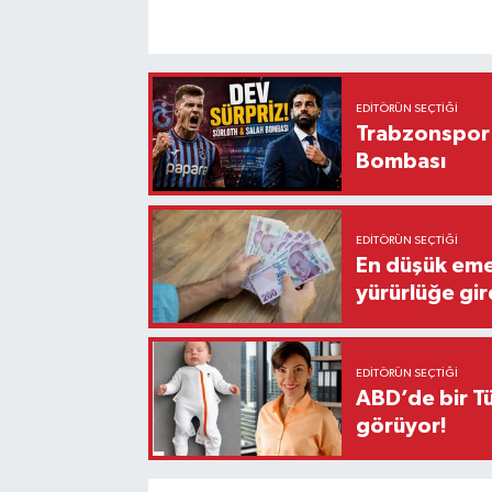
EDITÖRÜN SEÇTIĞI
Trabzonspor'
Bombası
EDITÖRÜN SEÇTIĞI
En düşük eme
yürürlüğe gir
EDITÖRÜN SEÇTIĞI
ABD’de bir Tü
görüyor!