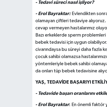
- Tedavi süreci nasıl işliyor?
- Erol Bayraktar:
Evlendikten sonra
olamayan çiftleri tedaviye alıyoruz
cevap vermeyen hastalarımız oluyor.
Bazı erkeklerde sperm problemleri o
bebek tedavisi için uygun olabiliyor. 
civarındaysa bu süreyi daha fazla kı
çocuk sahibi olamazsa hastalarımız
yöntemleriyle bebek sahibi olama
da onları tüp bebek tedavisine alıy
YAŞ, TEDAVİDE BAŞARIYI ETKİL
- Tedavide başarı oranlarını etkil
- Erol Bayraktar
:
En önemli faktör 