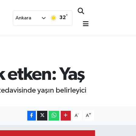
°
32
Ankara
k etken: Yaş
davisinde yaşın belirleyici
-
+
A
A