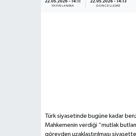
22.05.2026 - 14:11
22.05.2026 - 14:13
YAYINLANMA
GÜNCELLEME
Ekonomi
Eleman
Emlak
Gündem
Gurme
Haber
İlçe Haberleri
Türk siyasetinde bugüne kadar benz
Keşfet
Mahkemenin verdiği “mutlak butlan”
görevden uzaklaştırılması siyasette
Kültür & Sanat