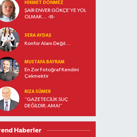
HIKMET DÖNMEZ
ŞAİR ENVER GÖKÇE’YE YOL
OLMAK… -III-
SERA AYDAŞ
Konfor Alanı Değil…
MUSTAFA BAYRAM
En Zor Fotoğraf Kendini
Çekmektir
RIZA SÜMER
“GAZETECİLİK SUÇ
DEĞİLDİR; AMA!”
rend Haberler