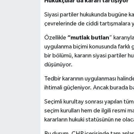
Hukukçular da kararı tartışıyor
Siyasi partiler hukukunda bugüne k
çevrelerinde de ciddi tartışmalara y
Özellikle
“mutlak butlan
” kararıyl
uygulanma biçimi konusunda farklı gö
bir bölümü, kararın siyasi partiler hu
düşünüyor.
Tedbir kararının uygulanması halin
ihtimali güçleniyor. Ancak burada ba
Seçimli kurultay sonrası yapılan tü
seçim kurulları hem de ilgili resmi m
kararların hukuki statüsünün ne olaca
Bu durum, CHP içerisinde tam anla