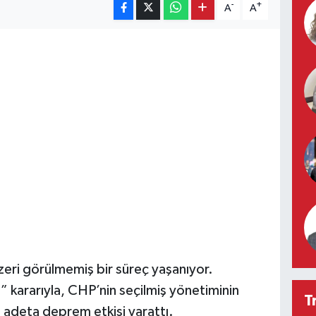
-
+
A
A
eri görülmemiş bir süreç yaşanıyor.
 kararıyla, CHP’nin seçilmiş yönetiminin
T
 adeta deprem etkisi yarattı.