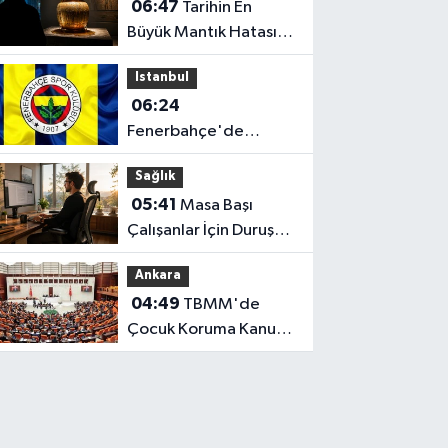
06:47
Tarihin En
İddialı Yapımlar
Büyük Mantık Hatası:
Yüzyıllardır Yanlış
Istanbul
Biliyoruz!
06:24
Fenerbahçe'de
Santrfor Müjdesi: Play-
Sağlık
Off Turuna Yetişiyor!
05:41
Masa Başı
Çalışanlar İçin Duruş
(Postür) Rehberi
Ankara
04:49
TBMM'de
Çocuk Koruma Kanunu
Teklifi Görüşüldü:
Genel Kurul
Tamamlandı!