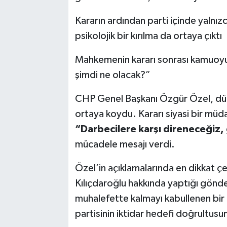
Kararın ardından parti içinde yalnız
Magazin
psikolojik bir kırılma da ortaya çıktı
Resmi İlanlar
Mahkemenin kararı sonrası kamuoyu
şimdi ne olacak?”
Sağlık
CHP Genel Başkanı Özgür Özel, düzen
Seri İlan
ortaya koydu. Kararı siyasi bir müd
Siyaset
“Darbecilere karşı direneceğiz
mücadele mesajı verdi.
Sokak Hayvanlarını Sahiplendirme
Özel’in açıklamalarında en dikkat 
Sonsöz Özel
Kılıçdaroğlu hakkında yaptığı gönder
muhalefette kalmayı kabullenen bir 
Spor
partisinin iktidar hedefi doğrultus