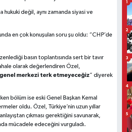
1
ca hukuki değil, aynı zamanda siyasi ve
2
nda en çok konuşulan soru şu oldu: “CHP’de
lediği basın toplantısında sert bir tavır
3
ahale olarak değerlendiren Özel,
, genel merkezi terk etmeyeceğiz
” diyerek
4
çeken bölüm ise eski Genel Başkan Kemal
meler oldu. Özel, Türkiye’nin uzun yıllar
5
anlayıştan çıkması gerektiğini savunarak,
unda mücadele edeceğini vurguladı.