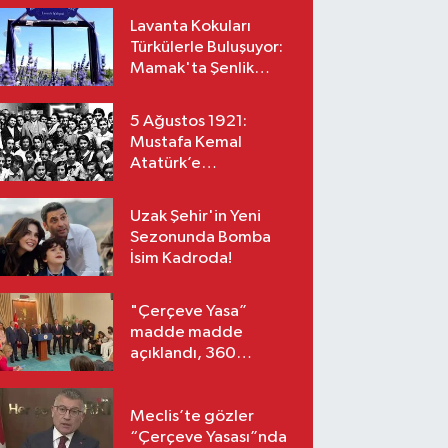
Lavanta Kokuları
Türkülerle Buluşuyor:
Mamak'ta Şenlik
Zamanı
5 Ağustos 1921:
Mustafa Kemal
Atatürk’e
“Başkomutanlık”
Yetkisi Verildi!
Uzak Şehir'in Yeni
Sezonunda Bomba
İsim Kadroda!
"Çerçeve Yasa”
madde madde
açıklandı, 360
milletvekili imzaladı!
Meclis’te gözler
“Çerçeve Yasası”nda