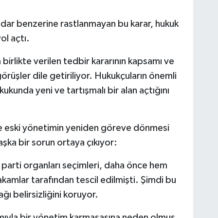
adar benzerine rastlanmayan bu karar, hukuk
ol açtı.
a birlikte verilen tedbir kararının kapsamı ve
rüşler dile getiriliyor. Hukukçuların önemli
kukunda yeni ve tartışmalı bir alan açtığını
de eski yönetimin yeniden göreve dönmesi
şka bir sorun ortaya çıkıyor:
m parti organları seçimleri, daha önce hem
akamlar tarafından tescil edilmişti. Şimdi bu
ğı belirsizliğini koruyor.
mıyla bir yönetim karmaşasına neden olmuş