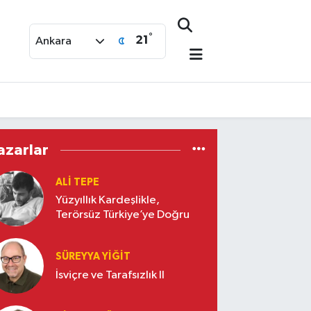
°
21
Ankara
azarlar
ALI TEPE
Yüzyıllık Kardeşlikle,
Terörsüz Türkiye’ye Doğru
SÜREYYA YIĞIT
İsviçre ve Tarafsızlık II