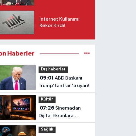
İnternet Kullanımı
Rekor Kırdı!
on Haberler
Dış haberler
09:01
ABD Başkanı
Trump'tan İran'a uyarı!
Kültür
07:26
Sinemadan
Dijital Ekranlara:
Ağustos 2026’da
Sağlık
İzleyiciyle Buluşan En