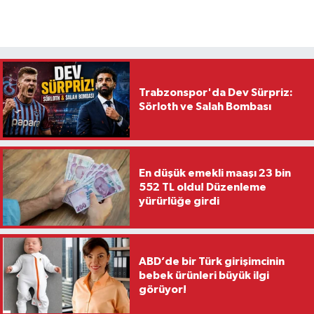
Trabzonspor'da Dev Sürpriz:
Sörloth ve Salah Bombası
En düşük emekli maaşı 23 bin
552 TL oldu! Düzenleme
yürürlüğe girdi
ABD’de bir Türk girişimcinin
bebek ürünleri büyük ilgi
görüyor!