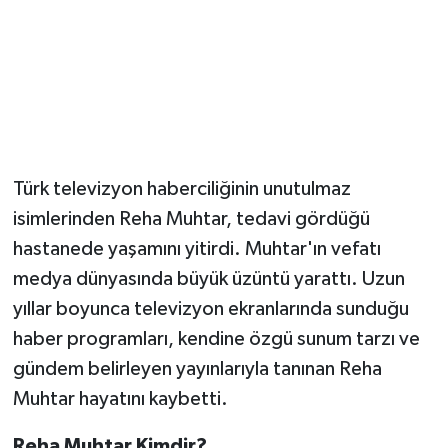
Magazin
Resmi İlanlar
Sağlık
Türk televizyon haberciliğinin unutulmaz
Seri İlan
isimlerinden Reha Muhtar, tedavi gördüğü
hastanede yaşamını yitirdi. Muhtar'ın vefatı
Siyaset
medya dünyasında büyük üzüntü yarattı. Uzun
Sokak Hayvanlarını Sahiplendirme
yıllar boyunca televizyon ekranlarında sunduğu
haber programları, kendine özgü sunum tarzı ve
Sonsöz Özel
gündem belirleyen yayınlarıyla tanınan Reha
Muhtar hayatını kaybetti.
Spor
Reha Muhtar Kimdir?