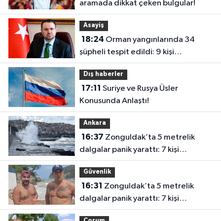
aramada dikkat çeken bulgular!
Asayiş
18:24
Orman yangınlarında 34
şüpheli tespit edildi: 9 kişi
tutuklandı
Dış haberler
17:11
Suriye ve Rusya Üsler
Konusunda Anlaştı!
Ankara
16:37
Zonguldak’ta 5 metrelik
dalgalar panik yarattı: 7 kişi
kurtarıldı
Güvenlik
16:31
Zonguldak’ta 5 metrelik
dalgalar panik yarattı: 7 kişi
kurtarıldı
Çorum