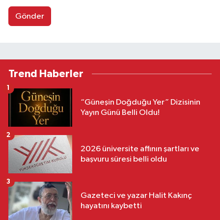
Gönder
Trend Haberler
1
“Güneşin Doğduğu Yer” Dizisinin
Yayın Günü Belli Oldu!
2
2026 üniversite affının şartları ve
başvuru süresi belli oldu
3
Gazeteci ve yazar Halit Kakınç
hayatını kaybetti