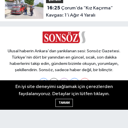
16:25
Çorum’da “Kız Kaçırma”
Kavgası: 1’i Ağır 4 Yaralı
Ulusal haberin Ankara'dan yankılanan sesi: Sonsöz Gazetesi.
Türkiye'nin dört bir yanından en güncel, sıcak, son dakika
haberlerini takip edin, gündemi bizimle okuyun, yorumlayın,
şekillendirin. Sonsöz, sadece haber değil, bir bilinçtir.
En iyi site deneyimi sağlamak için çerezlerden
faydalanıyoruz. Detaylar için lütfen tıklayın.
Ankara Nöbetçi Eczaneler
TAMAM
Ankara Hava Durumu
Ankara Namaz Vakitleri
Ankara Trafik Yoğunluk Haritası
Puan Durumu ve Fikstür