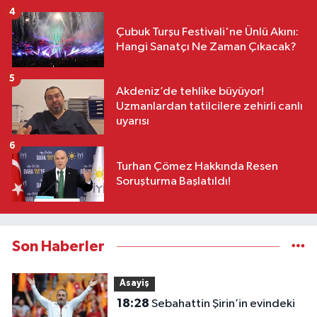
4
Çubuk Turşu Festivali'ne Ünlü Akını:
Hangi Sanatçı Ne Zaman Çıkacak?
5
Akdeniz’de tehlike büyüyor!
Uzmanlardan tatilcilere zehirli canlı
uyarısı
6
Turhan Çömez Hakkında Resen
Soruşturma Başlatıldı!
Son Haberler
Asayiş
18:28
Sebahattin Şirin’in evindeki