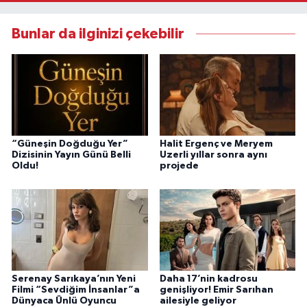
Bunlar da ilginizi çekebilir
“Güneşin Doğduğu Yer”
Halit Ergenç ve Meryem
Dizisinin Yayın Günü Belli
Uzerli yıllar sonra aynı
Oldu!
projede
Serenay Sarıkaya’nın Yeni
Daha 17’nin kadrosu
Filmi “Sevdiğim İnsanlar”a
genişliyor! Emir Sarıhan
Dünyaca Ünlü Oyuncu
ailesiyle geliyor