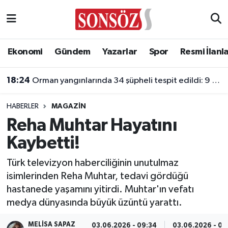
Asayiş
Ankara Nöbetçi Eczaneler
Ekonomi
Gündem
Yazarlar
Spor
Resmi İlanl
Astroloji & Burçlar
Ankara Hava Durumu
18:24
Orman yangınlarında 34 şüpheli tespit edildi: 9 kişi tutuklandı
Bilim & Teknoloji
Ankara Namaz Vakitleri
HABERLER
MAGAZIN
Biyografi
Ankara Trafik Yoğunluk Haritası
Reha Muhtar Hayatını
Kaybetti!
Çevre
Süper Lig Puan Durumu ve Fikstür
Türk televizyon haberciliğinin unutulmaz
Diğer
Tüm Manşetler
isimlerinden Reha Muhtar, tedavi gördüğü
hastanede yaşamını yitirdi. Muhtar'ın vefatı
Dünya
Son Dakika Haberleri
medya dünyasında büyük üzüntü yarattı.
Eğitim
Haber Arşivi
MELISA SAPAZ
03.06.2026 - 09:34
03.06.2026 - 09