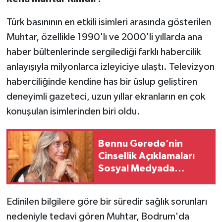
Vasıta
Türk basınının en etkili isimleri arasında gösterilen
Yaşam
Muhtar, özellikle 1990'lı ve 2000'li yıllarda ana
haber bültenlerinde sergilediği farklı habercilik
anlayışıyla milyonlarca izleyiciye ulaştı. Televizyon
haberciliğinde kendine has bir üslup geliştiren
deneyimli gazeteci, uzun yıllar ekranların en çok
konuşulan isimlerinden biri oldu.
Bennu Gerede’nin
Cinsellik Açıklamaları
Sosyal Medyada
Gündem Oldu
Edinilen bilgilere göre bir süredir sağlık sorunları
nedeniyle tedavi gören Muhtar, Bodrum'da