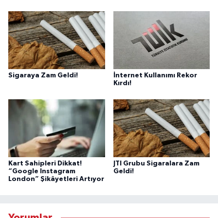
Sigaraya Zam Geldi!
İnternet Kullanımı Rekor
Kırdı!
Kart Sahipleri Dikkat!
JTI Grubu Sigaralara Zam
“Google Instagram
Geldi!
London” Şikâyetleri Artıyor
Yorumlar