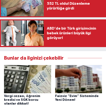
552 TL oldu! Düzenleme
yürürlüğe girdi
ABD’de bir Türk girişimcinin
bebek ürünleri büyük ilgi
görüyor!
Bunlar da ilginizi çekebilir
Vergi cezası, öğrenim
Faizsiz “Evim” Sisteminde
kredisi ve SGK borcu
Yeni Dönem!
olanlar dikkat!