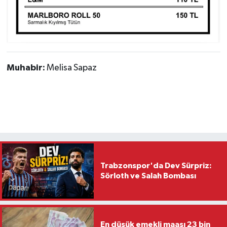
Muhabir:
Melisa Sapaz
Trabzonspor'da Dev Sürpriz:
Sörloth ve Salah Bombası
En düşük emekli maaşı 23 bin