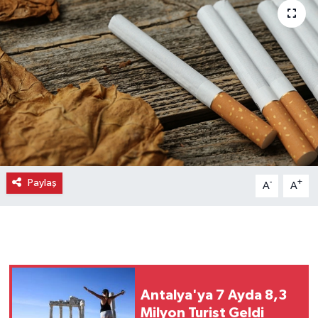
Paylaş
-
+
A
A
Antalya'ya 7 Ayda 8,3
Milyon Turist Geldi