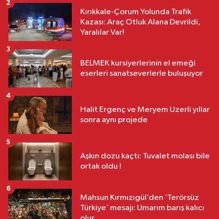
2
Kırıkkale-Çorum Yolunda Trafik
Kazası: Araç Otluk Alana Devrildi,
Yaralılar Var!
3
BELMEK kursiyerlerinin el emeği
eserleri sanatseverlerle buluşuyor
4
Halit Ergenç ve Meryem Uzerli yıllar
sonra aynı projede
5
Aşkın dozu kaçtı: Tuvalet molası bile
ortak oldu !
6
Mahsun Kırmızıgül’den ‘Terörsüz
Türkiye’ mesajı: Umarım barış kalıcı
olur