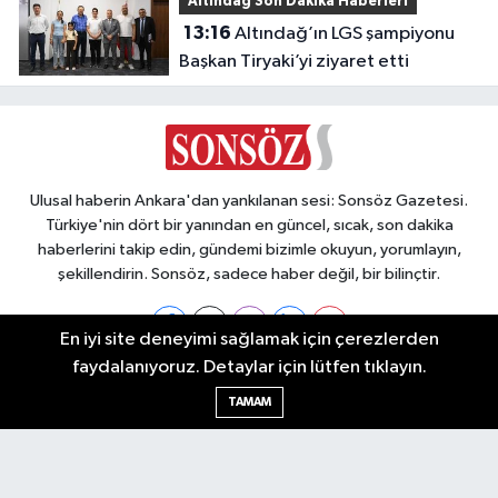
Altındağ Son Dakika Haberleri
13:16
Altındağ’ın LGS şampiyonu
Başkan Tiryaki’yi ziyaret etti
Ulusal haberin Ankara'dan yankılanan sesi: Sonsöz Gazetesi.
Türkiye'nin dört bir yanından en güncel, sıcak, son dakika
haberlerini takip edin, gündemi bizimle okuyun, yorumlayın,
şekillendirin. Sonsöz, sadece haber değil, bir bilinçtir.
En iyi site deneyimi sağlamak için çerezlerden
faydalanıyoruz. Detaylar için lütfen tıklayın.
Ankara Nöbetçi Eczaneler
TAMAM
Ankara Hava Durumu
Ankara Namaz Vakitleri
Ankara Trafik Yoğunluk Haritası
Puan Durumu ve Fikstür