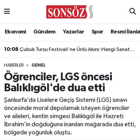
Asayiş
Ankara Nöbetçi Eczaneler
Ekonomi
Gündem
Yazarlar
Spor
Resmi İlanl
Astroloji & Burçlar
Ankara Hava Durumu
10:08
Çubuk Turşu Festivali'ne Ünlü Akını: Hangi Sanatçı Ne Zaman Çıkacak?
Bilim & Teknoloji
Ankara Namaz Vakitleri
HABERLER
GENEL
Biyografi
Ankara Trafik Yoğunluk Haritası
Öğrenciler, LGS öncesi
Balıklıgöl'de dua etti
Çevre
Süper Lig Puan Durumu ve Fikstür
Şanlıurfa'da Liselere Geçiş Sistemi (LGS) sınavı
Diğer
Tüm Manşetler
öncesinde moral depolamak isteyen öğrenciler
ve aileleri, kentin simgesi Balıklıgöl ile Hazreti
Dünya
Son Dakika Haberleri
İbrahim'in doğduğuna inanılan mağarada dua etti,
bölgede yoğunluk oluştu.
Eğitim
Haber Arşivi