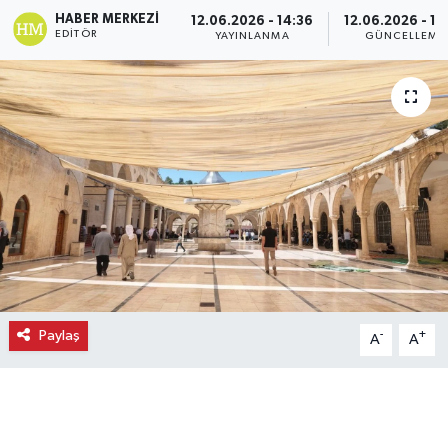
HABER MERKEZI
12.06.2026 - 14:36
12.06.2026 - 14
Ekonomi
EDITÖR
YAYINLANMA
GÜNCELLEME
Eleman
Emlak
Gündem
Gurme
Haber
Paylaş
-
+
A
A
İlçe Haberleri
Keşfet
Kültür & Sanat