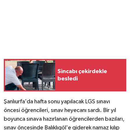
Magazin
Resmi İlanlar
Sağlık
Seri İlan
Sincabı çekirdekle
Siyaset
besledi
Sokak Hayvanlarını Sahiplendirme
Şanlıurfa'da hafta sonu yapılacak LGS sınavı
Sonsöz Özel
öncesi öğrencileri, sınav heyecanı sardı. Bir yıl
Spor
boyunca sınava hazırlanan öğrencilerden bazıları,
sınav öncesinde Balıklıgöl'e giderek namaz kılıp