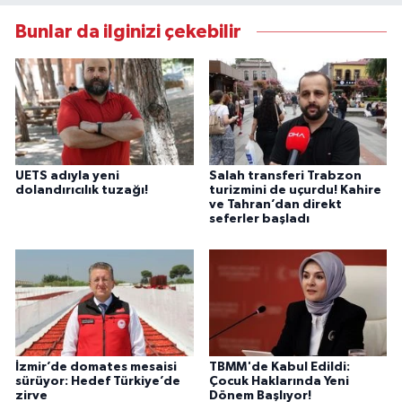
Bunlar da ilginizi çekebilir
UETS adıyla yeni
Salah transferi Trabzon
dolandırıcılık tuzağı!
turizmini de uçurdu! Kahire
ve Tahran’dan direkt
seferler başladı
İzmir’de domates mesaisi
TBMM'de Kabul Edildi:
sürüyor: Hedef Türkiye’de
Çocuk Haklarında Yeni
zirve
Dönem Başlıyor!