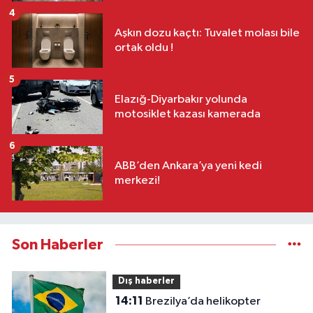
4
Aşkın dozu kaçtı: Tuvalet molası bile
ortak oldu !
5
Elazığ-Diyarbakır yolunda
motosiklet kazası kamerada
6
ABB’den Ankara’ya yeni kedi
merkezi!
Son Haberler
Dış haberler
14:11
Brezilya’da helikopter