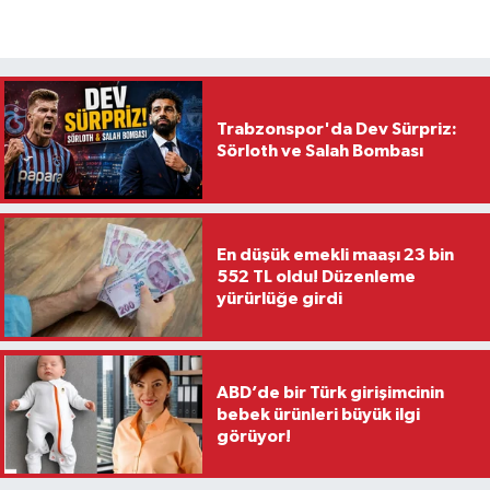
Trabzonspor'da Dev Sürpriz:
Sörloth ve Salah Bombası
En düşük emekli maaşı 23 bin
552 TL oldu! Düzenleme
yürürlüğe girdi
ABD’de bir Türk girişimcinin
bebek ürünleri büyük ilgi
görüyor!