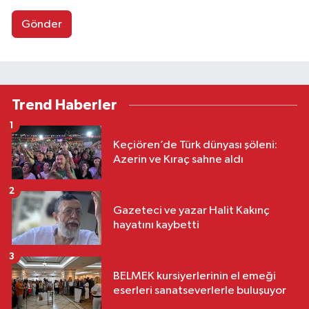
Gönder
Trend Haberler
1
Keçiören’de Türk dünyası şöleni:
Azerin ve Kıraç sahne aldı
2
Gazeteci ve yazar Halit Kakınç
hayatını kaybetti
3
BELMEK kursiyerlerinin el emeği
eserleri sanatseverlerle buluşuyor