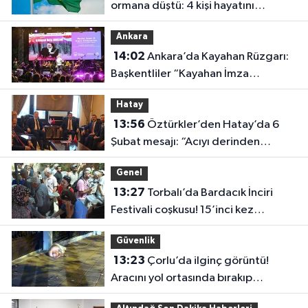
ormana düştü: 4 kişi hayatını
kaybetti
Ankara
14:02
Ankara’da Kayahan Rüzgarı:
Başkentliler “Kayahan İmza
Konseri”nde Buluştu
Hatay
13:56
Öztürkler’den Hatay’da 6
Şubat mesajı: “Acıyı derinden
hissettik”
Genel
13:27
Torbalı’da Bardacık İnciri
Festivali coşkusu! 15’inci kez
düzenlendi
Güvenlik
13:23
Çorlu’da ilginç görüntü!
Aracını yol ortasında bırakıp
kaldırımda uyudu