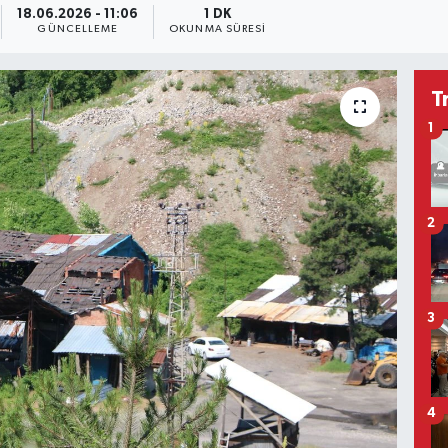
18.06.2026 - 11:06
1 DK
GÜNCELLEME
OKUNMA SÜRESI
T
1
2
3
4