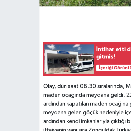
İntihar etti
gitmiş!
İçeriği Görünt
Olay, dün saat 08.30 sıralarında, 
maden ocağında meydana geldi. 22
ardından kapatılan maden ocağına 
meydana gelen göçük nedeniyle içer
ardından kendi imkanlarıyla çıktığı b
itfaiyenin yanı sıra Zonguldak Türk