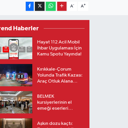
-
+
A
A
rend Haberler
Hayat 112 Acil Mobil
İhbar Uygulaması İçin
Kamu Spotu Yayında!
Kırıkkale-Çorum
Yolunda Trafik Kazası:
Araç Otluk Alana
Devrildi, Yaralılar Var!
BELMEK
kursiyerlerinin el
emeği eserleri
sanatseverlerle
buluşuyor
Aşkın dozu kaçtı: