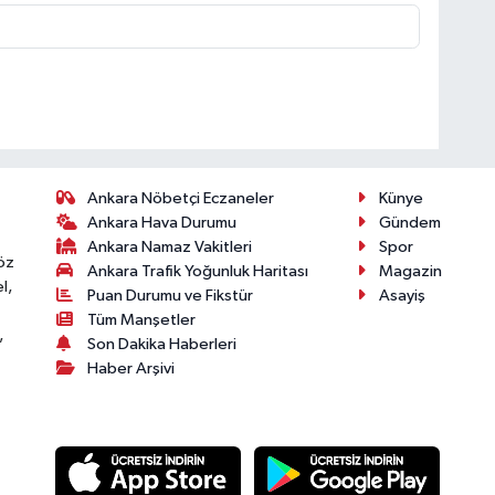
Ankara Nöbetçi Eczaneler
Künye
Ankara Hava Durumu
Gündem
Ankara Namaz Vakitleri
Spor
öz
Ankara Trafik Yoğunluk Haritası
Magazin
l,
Puan Durumu ve Fikstür
Asayiş
Tüm Manşetler
,
Son Dakika Haberleri
Haber Arşivi