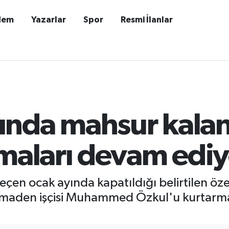
dem
Yazarlar
Spor
Resmi İlanlar
nda mahsur kalan 
şmaları devam ediy
eçen ocak ayında kapatıldığı belirtilen 
maden işçisi Muhammed Özkul'u kurtarmak 