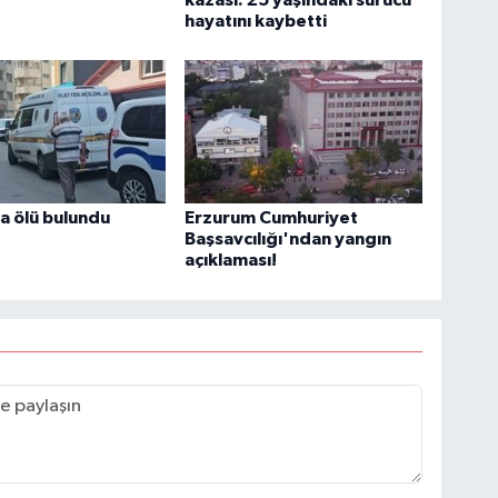
hayatını kaybetti
a ölü bulundu
Erzurum Cumhuriyet
Başsavcılığı'ndan yangın
açıklaması!