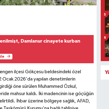
5
6
 denilmişt, Damlanur cinayete kurban
üle
Mengen ilçesi Gökçesu beldesindeki özel
Y
 Ocak 2026'da yapılan denetimlerin
girdiği öne sürülen Muhammed Özkul,
ide mahsur kaldı. İki madencinin ise göçüğün
elirtildi. İhbar üzerine bölgeye sağlık, AFAD,
iye Taşkömürü Kurumu'na bağlı tahlisiye