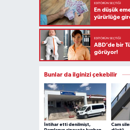
EDITÖRÜN SEÇTIĞI
En düşük eme
yürürlüğe gir
EDITÖRÜN SEÇTIĞI
ABD’de bir Tü
görüyor!
Bunlar da ilginizi çekebilir
İntihar etti denilmişt,
Cam sile
Damlanur cinayete kurban
düştü