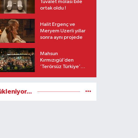
Tuvalet molası bile
ortak oldu !
Halit Ergenç ve
Meryem Uzerli yıllar
sonra aynı projede
Mahsun
Kırmızıgül’den
‘Terörsüz Türkiye’
mesajı: Umarım barış
kalıcı olur
ükleniyor...