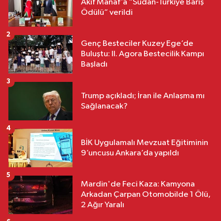
Akif Manaf’a “Sudan-Türkiye Barış
Ödülü” verildi
2
Genç Besteciler Kuzey Ege’de
Buluştu: II. Agora Bestecilik Kampı
Başladı
3
Trump açıkladı; İran ile Anlaşma mı
Sağlanacak?
4
BİK Uygulamalı Mevzuat Eğitiminin
9’uncusu Ankara’da yapıldı
5
Mardin'de Feci Kaza: Kamyona
Arkadan Çarpan Otomobilde 1 Ölü,
2 Ağır Yaralı