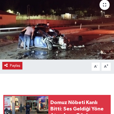
Paylaş
-
+
A
A
Domuz Nöbeti Kanlı
Bitti: Ses Geldiği Yöne