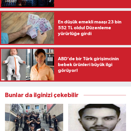
En düşük emekli maaşı 23 bin
552 TL oldu! Düzenleme
yürürlüğe girdi
ABD’de bir Türk girişimcinin
bebek ürünleri büyük ilgi
görüyor!
Bunlar da ilginizi çekebilir