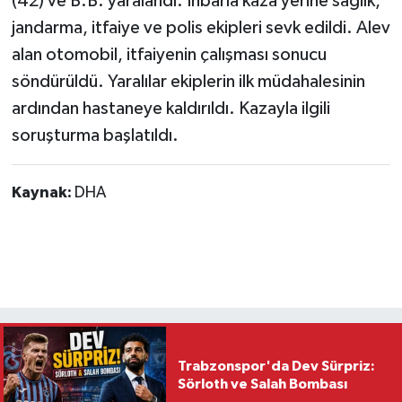
(42) ve B.B. yaralandı. İhbarla kaza yerine sağlık,
jandarma, itfaiye ve polis ekipleri sevk edildi. Alev
alan otomobil, itfaiyenin çalışması sonucu
söndürüldü. Yaralılar ekiplerin ilk müdahalesinin
ardından hastaneye kaldırıldı. Kazayla ilgili
soruşturma başlatıldı.
Kaynak:
DHA
Trabzonspor'da Dev Sürpriz:
Sörloth ve Salah Bombası