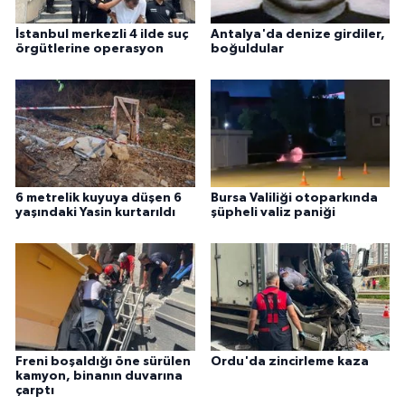
İstanbul merkezli 4 ilde suç
Antalya'da denize girdiler,
örgütlerine operasyon
boğuldular
6 metrelik kuyuya düşen 6
Bursa Valiliği otoparkında
yaşındaki Yasin kurtarıldı
şüpheli valiz paniği
Freni boşaldığı öne sürülen
Ordu'da zincirleme kaza
kamyon, binanın duvarına
çarptı