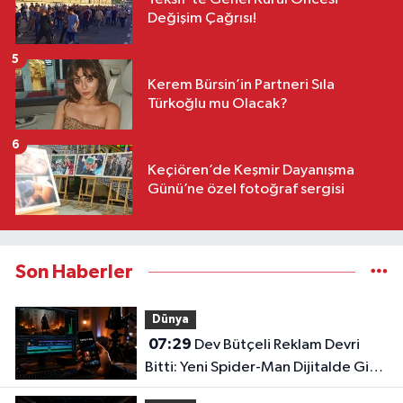
Değişim Çağrısı!
5
Kerem Bürsin’in Partneri Sıla
Türkoğlu mu Olacak?
6
Keçiören’de Keşmir Dayanışma
Günü’ne özel fotoğraf sergisi
Son Haberler
Dünya
07:29
Dev Bütçeli Reklam Devri
Bitti: Yeni Spider-Man Dijitalde Gişe
Rekorlarını Altüst Etti!