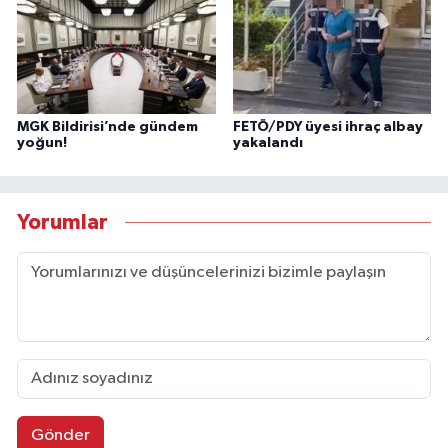
MGK Bildirisi’nde gündem
FETÖ/PDY üyesi ihraç albay
yoğun!
yakalandı
Yorumlar
Gönder