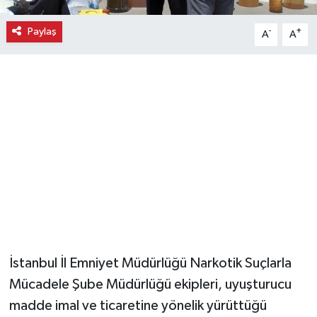
Paylaş
Magazin
-
+
A
A
Resmi İlanlar
Sağlık
Seri İlan
Siyaset
Sokak Hayvanlarını Sahiplendirme
Sonsöz Özel
İstanbul İl Emniyet Müdürlüğü Narkotik Suçlarla
Mücadele Şube Müdürlüğü ekipleri, uyuşturucu
Spor
madde imal ve ticaretine yönelik yürüttüğü