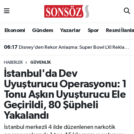
Asayiş
Ankara Nöbetçi Eczaneler
Ekonomi
Gündem
Yazarlar
Spor
Resmi İlanl
Astroloji & Burçlar
Ankara Hava Durumu
06:17
Disney’den Rekor Anlaşma: Super Bowl LXI Reklam Rekortmeni Oldu!
Bilim & Teknoloji
Ankara Namaz Vakitleri
HABERLER
GÜVENLIK
Biyografi
Ankara Trafik Yoğunluk Haritası
İstanbul'da Dev
Uyuşturucu Operasyonu: 1
Çevre
Süper Lig Puan Durumu ve Fikstür
Tonu Aşkın Uyuşturucu Ele
Diğer
Tüm Manşetler
Geçirildi, 80 Şüpheli
Yakalandı
Dünya
Son Dakika Haberleri
İstanbul merkezli 4 ilde düzenlenen narkotik
Eğitim
Haber Arşivi