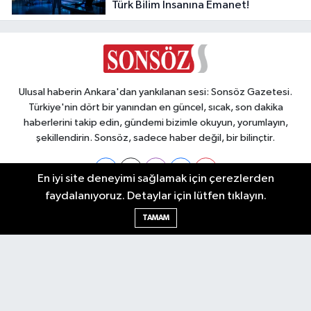
Türk Bilim İnsanına Emanet!
Ulusal haberin Ankara'dan yankılanan sesi: Sonsöz Gazetesi.
Türkiye'nin dört bir yanından en güncel, sıcak, son dakika
haberlerini takip edin, gündemi bizimle okuyun, yorumlayın,
şekillendirin. Sonsöz, sadece haber değil, bir bilinçtir.
En iyi site deneyimi sağlamak için çerezlerden
faydalanıyoruz. Detaylar için lütfen tıklayın.
Ankara Nöbetçi Eczaneler
TAMAM
Ankara Hava Durumu
Ankara Namaz Vakitleri
Ankara Trafik Yoğunluk Haritası
Puan Durumu ve Fikstür
Tüm Manşetler
Son Dakika Haberleri