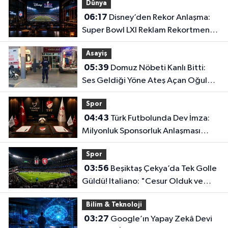
Dünya
06:17
Disney’den Rekor Anlaşma:
Super Bowl LXI Reklam Rekortmeni
Oldu!
Asayiş
05:39
Domuz Nöbeti Kanlı Bitti:
Ses Geldiği Yöne Ateş Açan Oğul
Babasını Öldürdü!
Spor
04:43
Türk Futbolunda Dev İmza:
Milyonluk Sponsorluk Anlaşması
Uzatıldı!
Spor
03:56
Beşiktaş Çekya’da Tek Golle
Güldü! Italiano: "Cesur Olduk ve
Karşılığını Aldık"
Bilim & Teknoloji
03:27
Google’ın Yapay Zekâ Devi