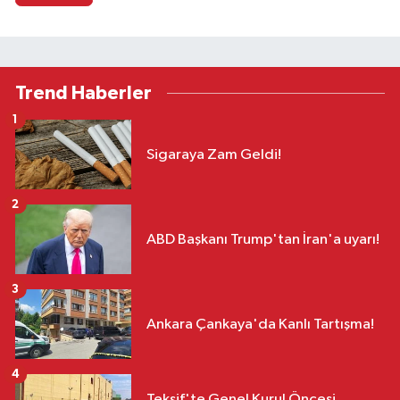
Trend Haberler
1
Sigaraya Zam Geldi!
2
ABD Başkanı Trump'tan İran'a uyarı!
3
Ankara Çankaya'da Kanlı Tartışma!
4
Teksif'te Genel Kurul Öncesi