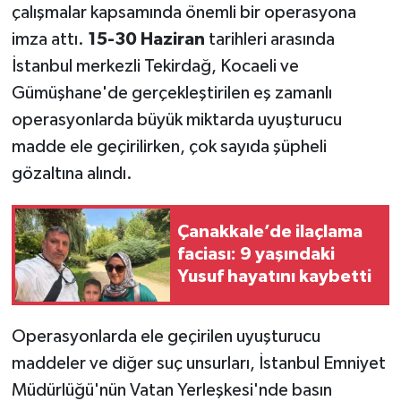
Vasıta
çalışmalar kapsamında önemli bir operasyona
imza attı.
15-30 Haziran
tarihleri arasında
Yaşam
İstanbul merkezli Tekirdağ, Kocaeli ve
Gümüşhane'de gerçekleştirilen eş zamanlı
operasyonlarda büyük miktarda uyuşturucu
madde ele geçirilirken, çok sayıda şüpheli
gözaltına alındı.
Çanakkale’de ilaçlama
faciası: 9 yaşındaki
Yusuf hayatını kaybetti
Operasyonlarda ele geçirilen uyuşturucu
maddeler ve diğer suç unsurları, İstanbul Emniyet
Müdürlüğü'nün Vatan Yerleşkesi'nde basın