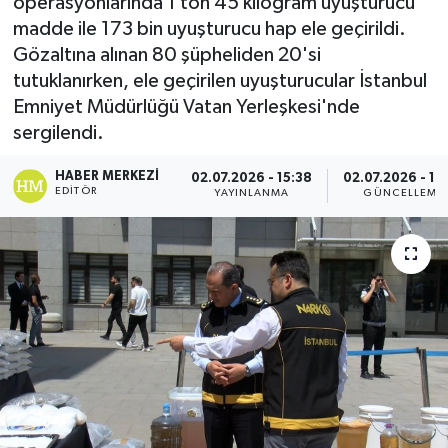
operasyonlarında 1 ton 45 kilogram uyuşturucu
madde ile 173 bin uyuşturucu hap ele geçirildi.
Ekonomi
Gözaltına alınan 80 şüpheliden 20'si
tutuklanırken, ele geçirilen uyuşturucular İstanbul
Eleman
Emniyet Müdürlüğü Vatan Yerleşkesi'nde
sergilendi.
Emlak
HABER MERKEZI
02.07.2026 - 15:38
02.07.2026 - 15
Gündem
EDITÖR
YAYINLANMA
GÜNCELLEME
Gurme
Haber
İlçe Haberleri
Keşfet
Kültür & Sanat