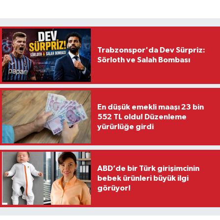
Trabzonspor'da Dev Sürpriz:
Sörloth ve Salah Bombası
En düşük emekli maaşı 23 bin
552 TL oldu! Düzenleme
yürürlüğe girdi
ABD’de bir Türk girişimcinin
bebek ürünleri büyük ilgi
görüyor!