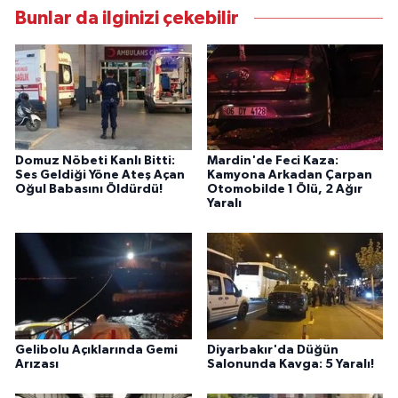
Bunlar da ilginizi çekebilir
Domuz Nöbeti Kanlı Bitti:
Mardin'de Feci Kaza:
Ses Geldiği Yöne Ateş Açan
Kamyona Arkadan Çarpan
Oğul Babasını Öldürdü!
Otomobilde 1 Ölü, 2 Ağır
Yaralı
Gelibolu Açıklarında Gemi
Diyarbakır'da Düğün
Arızası
Salonunda Kavga: 5 Yaralı!