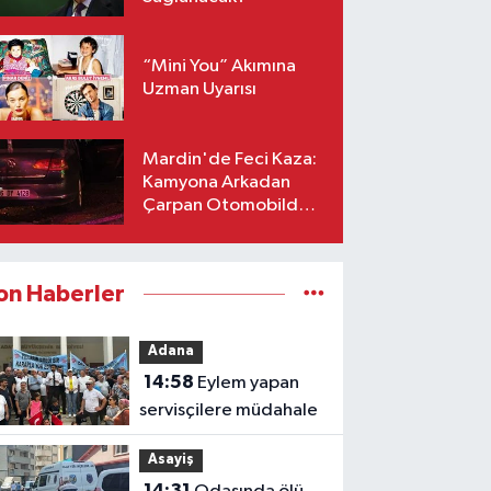
“Mini You” Akımına
Uzman Uyarısı
Mardin'de Feci Kaza:
Kamyona Arkadan
Çarpan Otomobilde 1
Ölü, 2 Ağır Yaralı
on Haberler
Adana
14:58
Eylem yapan
servisçilere müdahale
Asayiş
14:31