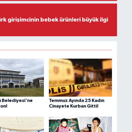
rk girişimcinin bebek ürünleri büyük ilgi
 Belediyesi'ne
Temmuz Ayında 25 Kadın
on!
Cinayete Kurban Gitti!