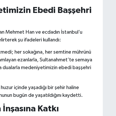
timizin Ebedi Başşehri
ltan Mehmet Han ve ecdadın İstanbul’u
rterek şu ifadeleri kullandı:
tmedi; her sokağına, her semtine mührünü
amlayan ezanlarla, Sultanahmet’te semaya
a dualarla medeniyetimizin ebedi başşehri
n huzur içinde yaşadığı bir şehir haline
ruhunun bugün de yaşatıldığını kaydetti.
n İnşasına Katkı