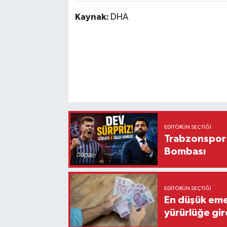
Kaynak:
DHA
EDITÖRÜN SEÇTIĞI
Trabzonspor'
Bombası
EDITÖRÜN SEÇTIĞI
En düşük eme
yürürlüğe gir