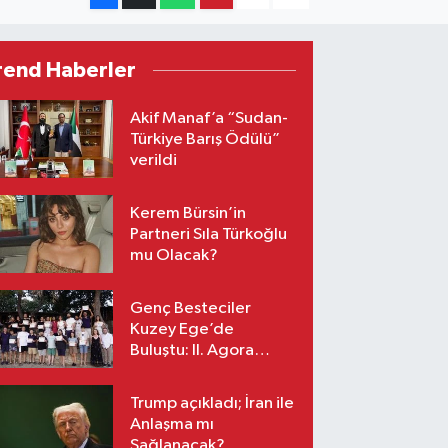
rend Haberler
Akif Manaf’a “Sudan-
Türkiye Barış Ödülü”
verildi
Kerem Bürsin’in
Partneri Sıla Türkoğlu
mu Olacak?
Genç Besteciler
Kuzey Ege’de
Buluştu: II. Agora
Bestecilik Kampı
Başladı
Trump açıkladı; İran ile
Anlaşma mı
Sağlanacak?