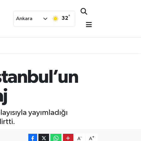
°
32
Ankara
İstanbul’un
j
layısıyla yayımladığı
rtti.
-
+
A
A