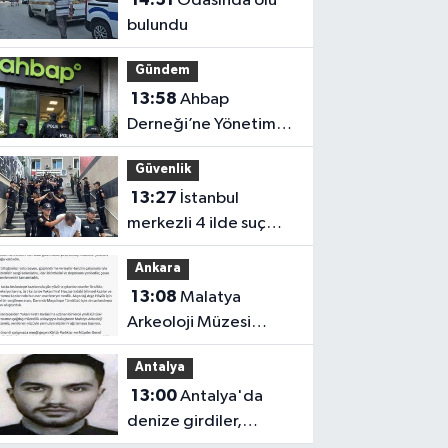
Odasında ölü
bulundu
Gündem
13:58
Ahbap
Derneği’ne Yönetim
Kayyımı Atandı!
Güvenlik
13:27
İstanbul
merkezli 4 ilde suç
örgütlerine operasyon
Ankara
13:08
Malatya
Arkeoloji Müzesi
yeniden ziyaretçilerini
Antalya
ağırlayacak
13:00
Antalya'da
denize girdiler,
boğuldular