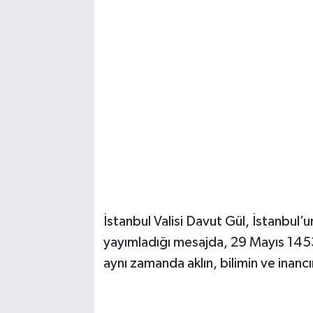
Magazin
Resmi İlanlar
Sağlık
Seri İlan
Siyaset
Sokak Hayvanlarını Sahiplendirme
İstanbul Valisi Davut Gül, İstanbul’
yayımladığı mesajda, 29 Mayıs 1453’
Sonsöz Özel
aynı zamanda aklın, bilimin ve inanc
Spor