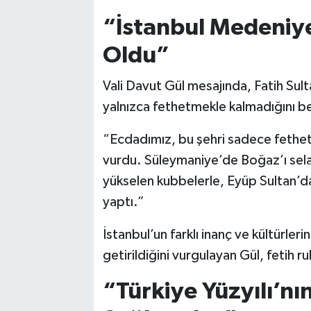
“İstanbul Medeniye
Oldu”
Vali Davut Gül mesajında, Fatih Su
yalnızca fethetmekle kalmadığını beli
“Ecdadımız, bu şehri sadece fethe
vurdu. Süleymaniye’de Boğaz’ı sel
yükselen kubbelerle, Eyüp Sultan’d
yaptı.”
İstanbul’un farklı inanç ve kültürleri
getirildiğini vurgulayan Gül, fetih 
“Türkiye Yüzyılı’nı