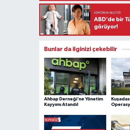
EDITÖRÜN SEÇTIĞI
ABD’de bir Tü
görüyor!
Bunlar da ilginizi çekebilir
Ahbap Derneği’ne Yönetim
Kuşadası
Kayyımı Atandı!
Operasy