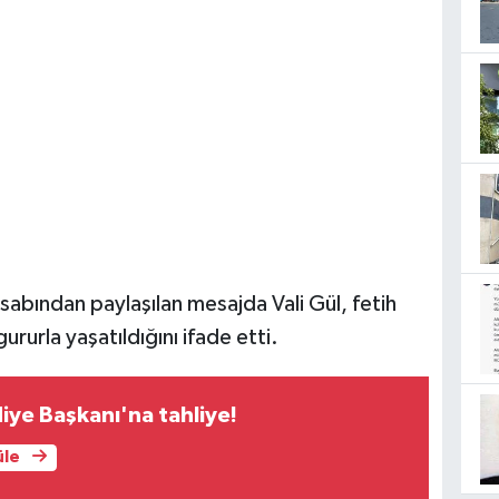
esabından paylaşılan mesajda Vali Gül, fetih
urla yaşatıldığını ifade etti.
diye Başkanı'na tahliye!
üle