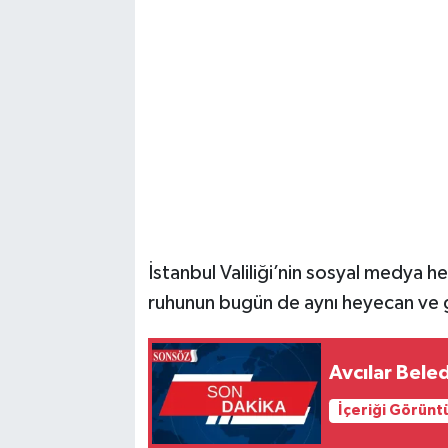
Vasıta
Yaşam
İstanbul Valiliği’nin sosyal medya h
ruhunun bugün de aynı heyecan ve gur
Avcılar Bele
İçeriği Görünt