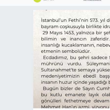
YAYINLANMA
Ekonomi
Eleman
Emlak
Gündem
Gurme
Haber
İlçe Haberleri
Keşfet
Kültür & Sanat