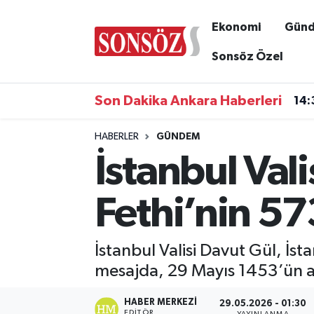
Ekonomi
Gün
Asayiş
Ankara Nöbetçi Eczaneler
Sonsöz Özel
Astroloji & Burçlar
Ankara Hava Durumu
Son Dakika Ankara Haberleri
14:
Bilim & Teknoloji
Ankara Namaz Vakitleri
HABERLER
GÜNDEM
İstanbul Val
Biyografi
Ankara Trafik Yoğunluk Haritası
Çevre
Süper Lig Puan Durumu ve Fikstür
Fethi’nin 57
Diğer
Tüm Manşetler
İstanbul Valisi Davut Gül, İs
Dünya
Son Dakika Haberleri
mesajda, 29 Mayıs 1453’ün akl
Eğitim
Haber Arşivi
HABER MERKEZI
29.05.2026 - 01:30
EDITÖR