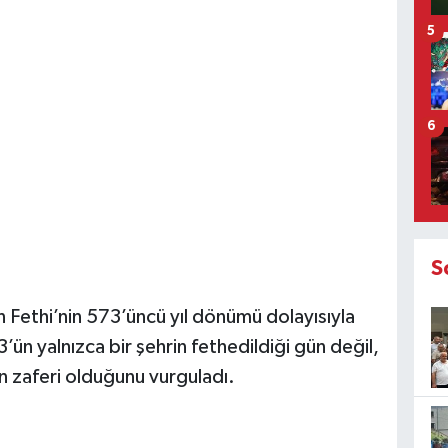
5
6
S
un Fethi’nin 573’üncü yıl dönümü dolayısıyla
ün yalnızca bir şehrin fethedildiği gün değil,
ın zaferi olduğunu vurguladı.