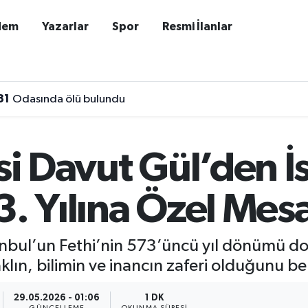
dem
Yazarlar
Spor
Resmi İlanlar
31
Odasında ölü bulundu
isi Davut Gül’den 
3. Yılına Özel Mesa
tanbul’un Fethi’nin 573’üncü yıl dönümü do
ın, bilimin ve inancın zaferi olduğunu beli
29.05.2026 - 01:06
1 DK