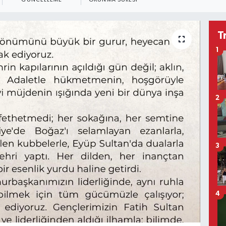
GÜNCELLEME
OKUNMA SÜRESI
T
1
2
3
4