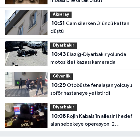
molası bile ortak oldu !
Aksaray
10:51
Cam silerken 3'üncü kattan
düştü
Diyarbakır
10:43
Elazığ-Diyarbakır yolunda
motosiklet kazası kamerada
Güvenlik
10:29
Otobüste fenalaşan yolcuyu
şoför hastaneye yetiştirdi
Diyarbakır
10:08
Rojin Kabaiş’in ailesini hedef
alan şebekeye operasyon: 2
tutuklama