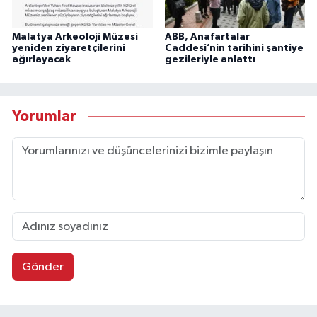
Malatya Arkeoloji Müzesi
ABB, Anafartalar
yeniden ziyaretçilerini
Caddesi’nin tarihini şantiye
ağırlayacak
gezileriyle anlattı
Yorumlar
Gönder