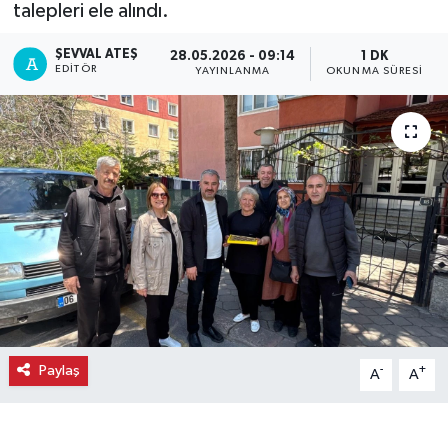
talepleri ele alındı.
Ekonomi
ŞEVVAL ATEŞ
28.05.2026 - 09:14
1 DK
EDITÖR
YAYINLANMA
OKUNMA SÜRESI
Eleman
Emlak
Gündem
Gurme
Haber
İlçe Haberleri
Paylaş
-
+
A
A
Keşfet
Kültür & Sanat