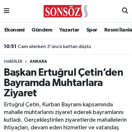
Asayiş
Ankara Nöbetçi Eczaneler
Ekonomi
Gündem
Yazarlar
Spor
Resmi İlanl
Astroloji & Burçlar
Ankara Hava Durumu
10:51
Cam silerken 3'üncü kattan düştü
Bilim & Teknoloji
Ankara Namaz Vakitleri
HABERLER
ANKARA
Biyografi
Ankara Trafik Yoğunluk Haritası
Başkan Ertuğrul Çetin’den
Bayramda Muhtarlara
Çevre
Süper Lig Puan Durumu ve Fikstür
Ziyaret
Diğer
Tüm Manşetler
Ertuğrul Çetin, Kurban Bayramı kapsamında
mahalle muhtarlarını ziyaret ederek bayramlarını
Dünya
Son Dakika Haberleri
kutladı. Gerçekleştirilen ziyaretlerde mahallelerin
ihtiyaçları, devam eden hizmetler ve vatandaş
Eğitim
Haber Arşivi