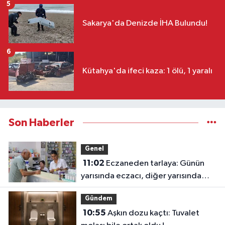
5
Sakarya'da Denizde İHA Bulundu!
6
Kütahya'da ifeci kaza: 1 ölü, 1 yaralı
Son Haberler
Genel
11:02
Eczaneden tarlaya: Günün
yarısında eczacı, diğer yarısında
çiftçi
Gündem
10:55
Aşkın dozu kaçtı: Tuvalet