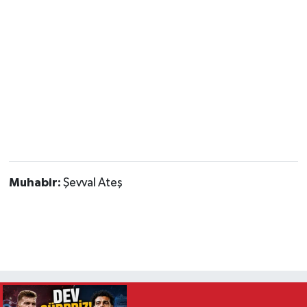
Magazin
Resmi İlanlar
Sağlık
Seri İlan
Siyaset
Muhabir:
Şevval Ateş
Sokak Hayvanlarını Sahiplendirme
Sonsöz Özel
Spor