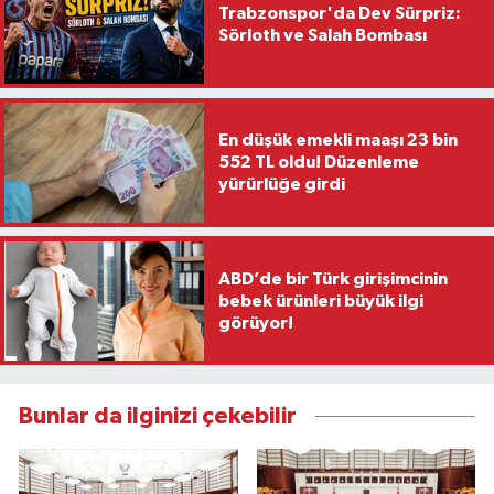
Vasıta
Trabzonspor'da Dev Sürpriz:
Sörloth ve Salah Bombası
Yaşam
En düşük emekli maaşı 23 bin
552 TL oldu! Düzenleme
yürürlüğe girdi
ABD’de bir Türk girişimcinin
bebek ürünleri büyük ilgi
görüyor!
Bunlar da ilginizi çekebilir