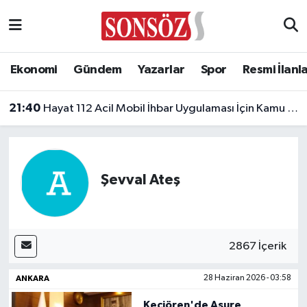
Asayiş
Ankara Nöbetçi Eczaneler
Ekonomi
Gündem
Yazarlar
Spor
Resmi İlanl
Astroloji & Burçlar
Ankara Hava Durumu
21:40
Hayat 112 Acil Mobil İhbar Uygulaması İçin Kamu Spotu Yayında!
Bilim & Teknoloji
Ankara Namaz Vakitleri
Biyografi
Ankara Trafik Yoğunluk Haritası
Şevval Ateş
Çevre
Süper Lig Puan Durumu ve Fikstür
Diğer
Tüm Manşetler
2867 İçerik
Dünya
Son Dakika Haberleri
ANKARA
28 Haziran 2026 - 03:58
Eğitim
Haber Arşivi
Keçiören'de Aşure