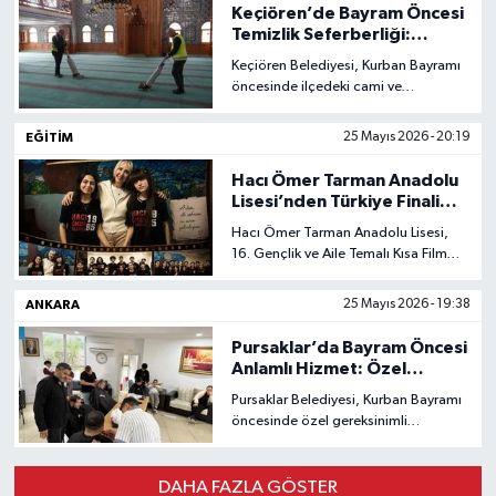
alan ve yalnız yaşayan 60 yaş üstü
Keçiören’de Bayram Öncesi
vatandaşların evlerini de bayrama
Temizlik Seferberliği:
hazırladı.
Camilerde Yoğun Çalışma
Keçiören Belediyesi, Kurban Bayramı
öncesinde ilçedeki cami ve
ibadethanelerde kapsamlı temizlik
çalışması başlattı. Ekipler,
EĞITIM
25 Mayıs 2026 - 20:19
vatandaşların hijyenik ve huzurlu bir
ortamda ibadet edebilmesi için
Hacı Ömer Tarman Anadolu
çalışmalarını hızlandırdı.
Lisesi’nden Türkiye Finali
Başarısı
Hacı Ömer Tarman Anadolu Lisesi,
16. Gençlik ve Aile Temalı Kısa Film
Yarışması’nda finale yükselerek
önemli bir başarıya imza attı.
ANKARA
25 Mayıs 2026 - 19:38
“Aramızdaki Mesafe” adlı kısa film,
Türkiye genelinde dereceye giren
Pursaklar’da Bayram Öncesi
eserler arasına seçildi.
Anlamlı Hizmet: Özel
Bireylere Ücretsiz Tıraş
Pursaklar Belediyesi, Kurban Bayramı
Desteği
öncesinde özel gereksinimli
vatandaşlar için anlamlı bir etkinliğe
imza attı. Engelsiz Yaşam
Merkezi’nde gerçekleştirilen
DAHA FAZLA GÖSTER