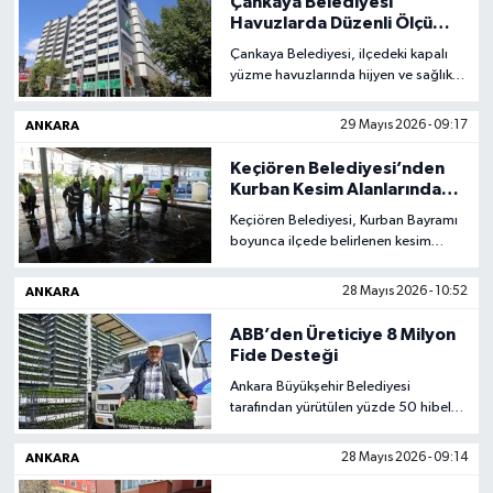
Çankaya Belediyesi
bildirirken, gelişme Orta Doğu'da
Havuzlarda Düzenli Ölçüm
tansiyonu yeniden yükseltti.
ve Hijyen Denetimi Sürüyor
Magazin
Çankaya Belediyesi, ilçedeki kapalı
yüzme havuzlarında hijyen ve sağlık
standartlarını ön planda tutarak
Resmi İlanlar
düzenli aralıklarla ölçüm ve denetim
ANKARA
29 Mayıs 2026 - 09:17
çalışmalarını sürdürüyor.
Vatandaşların güvenli ortamda spor
Sağlık
Keçiören Belediyesi’nden
yapabilmesi için tesislerde titiz
Kurban Kesim Alanlarında
kontroller yapılıyor.
Yoğun Temizlik Mesaisi
Seri İlan
Keçiören Belediyesi, Kurban Bayramı
boyunca ilçede belirlenen kesim
noktalarında kapsamlı temizlik ve
Siyaset
dezenfekte çalışması gerçekleştirdi.
ANKARA
28 Mayıs 2026 - 10:52
Ekipler, çevre kirliliği ve kötü kokuların
önüne geçmek için bayram süresince
Sokak Hayvanlarını Sahiplendirme
ABB’den Üreticiye 8 Milyon
sahada görev yaptı.
Fide Desteği
Sonsöz Özel
Ankara Büyükşehir Belediyesi
tarafından yürütülen yüzde 50 hibeli
sebze fidesi desteği kapsamında 25
Spor
ilçede 7 bin 23 üreticiye toplam 8
ANKARA
28 Mayıs 2026 - 09:14
milyon fide dağıtıldı. Destekle
kırsalda üretimin güçlendirilmesi ve