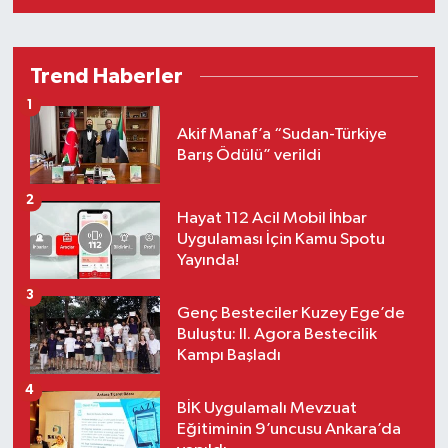
uygulamayla özel bireylere ücretsiz
saç kesimi ve bakım hizmeti sunuldu.
Trend Haberler
1
Akif Manaf’a “Sudan-Türkiye
Barış Ödülü” verildi
2
Hayat 112 Acil Mobil İhbar
Uygulaması İçin Kamu Spotu
Yayında!
3
Genç Besteciler Kuzey Ege’de
Buluştu: II. Agora Bestecilik
Kampı Başladı
4
BİK Uygulamalı Mevzuat
Eğitiminin 9’uncusu Ankara’da