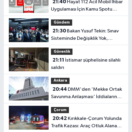
21:40
Hayat 112 Acil Mobil İhbar
Uygulaması İçin Kamu Spotu
Yayında!
Gündem
21:30
Bakan Yusuf Tekin: Sınav
Sisteminde Değişiklik Yok,
Sorular Yeni Müfredata Uygun
Güvenlik
Olacak
21:11
İstismar şüphelisine silahlı
saldırı
Ankara
20:44
DMM'den 'Mekke Ortak
Savunma Anlaşması' İddialarına
Yalanlama
Çorum
20:42
Kırıkkale-Çorum Yolunda
Trafik Kazası: Araç Otluk Alana