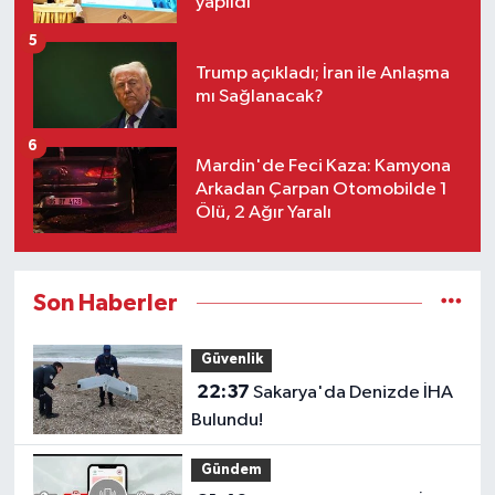
yapıldı
5
Trump açıkladı; İran ile Anlaşma
mı Sağlanacak?
6
Mardin'de Feci Kaza: Kamyona
Arkadan Çarpan Otomobilde 1
Ölü, 2 Ağır Yaralı
Son Haberler
Güvenlik
22:37
Sakarya'da Denizde İHA
Bulundu!
Gündem