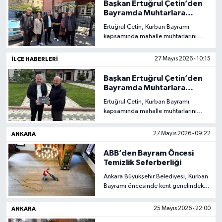
Vasıta
Başkan Ertuğrul Çetin’den
maliyetlerin azaltılması hedefleniyor.
Bayramda Muhtarlara
Ziyaret
Ertuğrul Çetin, Kurban Bayramı
Yaşam
kapsamında mahalle muhtarlarını
ziyaret ederek bayramlarını kutladı.
Gerçekleştirilen ziyaretlerde
İLÇE HABERLERI
27 Mayıs 2026 - 10:15
mahallelerin ihtiyaçları, devam eden
hizmetler ve vatandaş talepleri ele
Başkan Ertuğrul Çetin’den
alındı.
Bayramda Muhtarlara
Ziyaret
Ertuğrul Çetin, Kurban Bayramı
kapsamında mahalle muhtarlarını
ziyaret ederek bayramlarını kutladı.
Ziyaretlerde mahallelerin ihtiyaçları
ANKARA
27 Mayıs 2026 - 09:22
ve belediye çalışmaları hakkında
değerlendirmelerde bulunuldu.
ABB’den Bayram Öncesi
Temizlik Seferberliği
Ankara Büyükşehir Belediyesi, Kurban
Bayramı öncesinde kent genelindeki
cami, cemevi ve türbelerde kapsamlı
temizlik çalışması gerçekleştirdi.
ANKARA
25 Mayıs 2026 - 22:00
Belediye ekipleri ayrıca sosyal destek