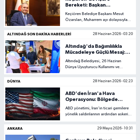
Bereketi: Başkan
Ekonomi
Özarslan'dan Tüm
Keçiören Belediye Başkanı Mesut
Vatandaşlara Davet
Özarslan, Muharrem ayı dolayısıyla
düzenlenecek aşure ikramı
Eleman
programına tüm vatandaşları davet
ALTINDAĞ SON DAKIKA HABERLERI
28 Haziran 2026 - 03:20
etti. Birlik, beraberlik ve paylaşma
Emlak
kültürünün yaşatılacağı etkinlik, 28
Altındağ'da Bağımlılıkla
Haziran Pazar günü belediye hizmet
Mücadeleye Güçlü Mesaj:
binası önünde gerçekleştirilecek.
Bu Kez Gündem Dijital
Gündem
Altındağ Belediyesi, 26 Haziran
Bağımlılık
Dünya Uyuşturucu Kullanımı ve
Kaçakçılığı ile Mücadele Günü
Gurme
kapsamında Hamamönü'nde
DÜNYA
28 Haziran 2026 - 02:23
farkındalık etkinliği düzenledi. Bu yıl
Haber
dijital bağımlılık temasının öne çıktığı
ABD'den İran'a Hava
programda, çocuklar ve ailelere
Operasyonu: Bölgede
bilinçli teknoloji kullanımı konusunda
Gerilim Yeniden Tırmandı
İlçe Haberleri
ABD yönetimi, İran'ın ticari gemilere
önemli bilgiler aktarıldı.
yönelik saldırılarının ardından askeri
operasyon düzenlediğini açıkladı.
Keşfet
Washington, hava saldırılarının deniz
ANKARA
29 Mayıs 2026 - 10:31
taşımacılığına yönelik tehditlere
karşılık olarak gerçekleştirildiğini
Kültür & Sanat