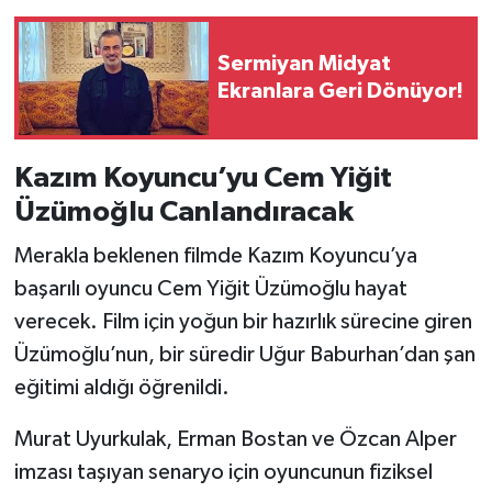
Sermiyan Midyat
Ekranlara Geri Dönüyor!
Kazım Koyuncu’yu Cem Yiğit
Üzümoğlu Canlandıracak
Merakla beklenen filmde Kazım Koyuncu’ya
başarılı oyuncu Cem Yiğit Üzümoğlu hayat
verecek. Film için yoğun bir hazırlık sürecine giren
Üzümoğlu’nun, bir süredir Uğur Baburhan’dan şan
eğitimi aldığı öğrenildi.
Murat Uyurkulak, Erman Bostan ve Özcan Alper
imzası taşıyan senaryo için oyuncunun fiziksel