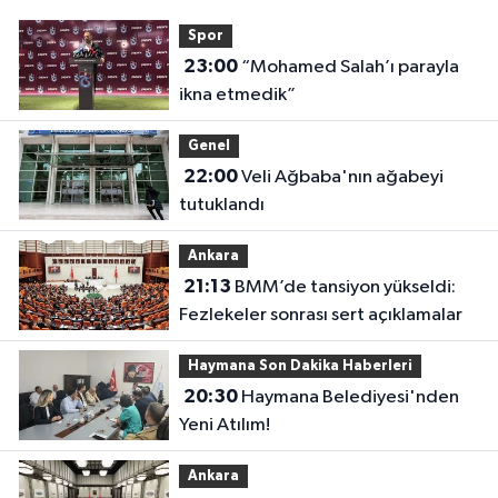
Spor
23:00
“Mohamed Salah’ı parayla
ikna etmedik”
Genel
22:00
Veli Ağbaba'nın ağabeyi
tutuklandı
Ankara
21:13
BMM’de tansiyon yükseldi:
Fezlekeler sonrası sert açıklamalar
Haymana Son Dakika Haberleri
20:30
Haymana Belediyesi'nden
Yeni Atılım!
Ankara