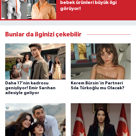
bebek ürünleri büyük ilgi
görüyor!
Bunlar da ilginizi çekebilir
Daha 17’nin kadrosu
Kerem Bürsin’in Partneri
genişliyor! Emir Sarıhan
Sıla Türkoğlu mu Olacak?
ailesiyle geliyor