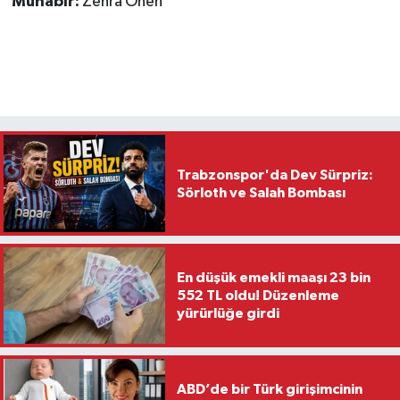
Muhabir:
Zehra Önen
Trabzonspor'da Dev Sürpriz:
Sörloth ve Salah Bombası
En düşük emekli maaşı 23 bin
552 TL oldu! Düzenleme
yürürlüğe girdi
ABD’de bir Türk girişimcinin