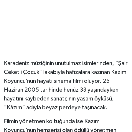
Magazin
Resmi İlanlar
Sağlık
Seri İlan
Karadeniz müziğinin unutulmaz isimlerinden, “Şair
Ceketli Çocuk” lakabıyla hafızalara kazınan Kazım
Siyaset
Koyuncu’nun hayatı sinema filmi oluyor. 25
Sokak Hayvanlarını Sahiplendirme
Haziran 2005 tarihinde henüz 33 yaşındayken
hayatını kaybeden sanatçının yaşam öyküsü,
Sonsöz Özel
“Kâzım” adıyla beyaz perdeye taşınacak.
Spor
Filmin yönetmen koltuğunda ise Kazım
Koyuncu’nun hemşerisi olan ödüllü yönetmen