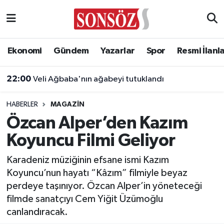
Asayiş
Ankara Nöbetçi Eczaneler
Ekonomi
Gündem
Yazarlar
Spor
Resmi İlanl
Astroloji & Burçlar
Ankara Hava Durumu
22:00
Veli Ağbaba'nın ağabeyi tutuklandı
Bilim & Teknoloji
Ankara Namaz Vakitleri
HABERLER
MAGAZIN
Biyografi
Ankara Trafik Yoğunluk Haritası
Özcan Alper’den Kazım
Koyuncu Filmi Geliyor
Çevre
Süper Lig Puan Durumu ve Fikstür
Karadeniz müziğinin efsane ismi Kazım
Diğer
Tüm Manşetler
Koyuncu’nun hayatı “Kâzım” filmiyle beyaz
perdeye taşınıyor. Özcan Alper’in yöneteceği
Dünya
Son Dakika Haberleri
filmde sanatçıyı Cem Yiğit Üzümoğlu
canlandıracak.
Eğitim
Haber Arşivi