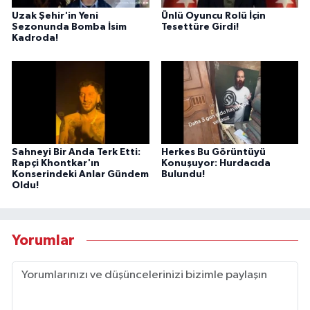
Uzak Şehir'in Yeni
Ünlü Oyuncu Rolü İçin
Sezonunda Bomba İsim
Tesettüre Girdi!
Kadroda!
Sahneyi Bir Anda Terk Etti:
Herkes Bu Görüntüyü
Rapçi Khontkar'ın
Konuşuyor: Hurdacıda
Konserindeki Anlar Gündem
Bulundu!
Oldu!
Yorumlar