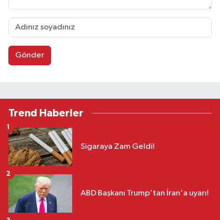
Gönder
Trend Haberler
1
Sigaraya Zam Geldi!
2
ABD Başkanı Trump'tan İran'a uyarı!