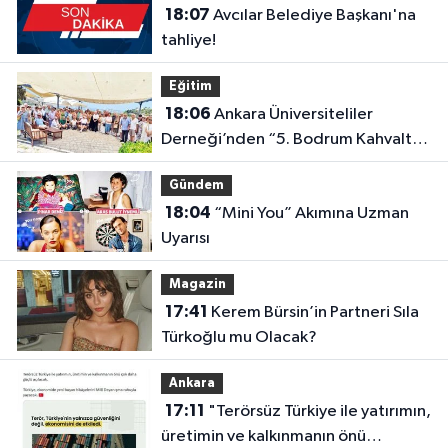
18:07
Avcılar Belediye Başkanı'na
tahliye!
Eğitim
18:06
Ankara Üniversiteliler
Derneği’nden “5. Bodrum Kahvaltılı
Buluşması”
Gündem
18:04
“Mini You” Akımına Uzman
Uyarısı
Magazin
17:41
Kerem Bürsin’in Partneri Sıla
Türkoğlu mu Olacak?
Ankara
17:11
"Terörsüz Türkiye ile yatırımın,
üretimin ve kalkınmanın önü