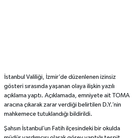
Magazin
Resmi İlanlar
Sağlık
Seri İlan
İstanbul Valiliği, İzmir’de düzenlenen izinsiz
Siyaset
gösteri sırasında yaşanan olaya ilişkin yazılı
Sokak Hayvanlarını Sahiplendirme
açıklama yaptı. Açıklamada, emniyete ait TOMA
aracına çıkarak zarar verdiği belirtilen D.Y.’nin
Sonsöz Özel
mahkemece tutuklandığı bildirildi.
Spor
Şahsın İstanbul’un Fatih ilçesindeki bir okulda
müdür yardımcısı olarak görev yaptığı tespit