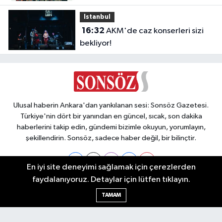
açılacak"
Istanbul
16:32
AKM'de caz konserleri sizi
bekliyor!
Ulusal haberin Ankara'dan yankılanan sesi: Sonsöz Gazetesi.
Türkiye'nin dört bir yanından en güncel, sıcak, son dakika
haberlerini takip edin, gündemi bizimle okuyun, yorumlayın,
şekillendirin. Sonsöz, sadece haber değil, bir bilinçtir.
En iyi site deneyimi sağlamak için çerezlerden
faydalanıyoruz. Detaylar için lütfen tıklayın.
Ankara Nöbetçi Eczaneler
TAMAM
Ankara Hava Durumu
Ankara Namaz Vakitleri