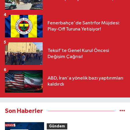
4
Fenerbahçe'de Santrfor Müjdesi:
Play-Off Turuna Yetişiyor!
5
Teksif'te Genel Kurul Öncesi
Değişim Çağrısı!
6
ABD, İran'a yönelik bazı yaptırımları
kaldırdı
Son Haberler
Gündem