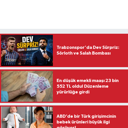
Trabzonspor'da Dev Sürpriz:
Sörloth ve Salah Bombası
En düşük emekli maaşı 23 bin
552 TL oldu! Düzenleme
yürürlüğe girdi
ABD’de bir Türk girişimcinin
bebek ürünleri büyük ilgi
görüyor!