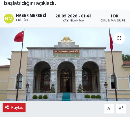
başlatıldığını açıkladı.
Ekonomi
HABER MERKEZI
28.05.2026 - 01:43
1 DK
EDITÖR
YAYINLANMA
OKUNMA SÜRESI
Eleman
Emlak
Gündem
Gurme
Haber
İlçe Haberleri
Paylaş
-
+
A
A
Keşfet
Kültür & Sanat