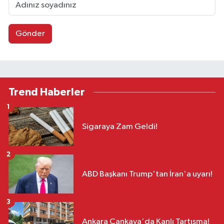
Gönder
Trend Haberler
1
Sigaraya Zam Geldi!
2
ABD Başkanı Trump'tan İran'a uyarı!
3
Ankara Çankaya'da Kanlı Tartışma!