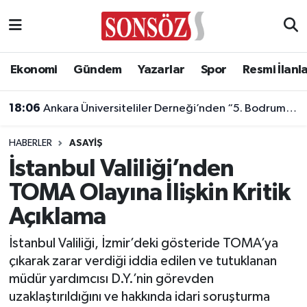
Asayiş
Ankara Nöbetçi Eczaneler
Ekonomi
Gündem
Yazarlar
Spor
Resmi İlanl
Astroloji & Burçlar
Ankara Hava Durumu
18:06
Ankara Üniversiteliler Derneği’nden “5. Bodrum Kahvaltılı Buluşması”
Bilim & Teknoloji
Ankara Namaz Vakitleri
HABERLER
ASAYIŞ
Biyografi
Ankara Trafik Yoğunluk Haritası
İstanbul Valiliği’nden
TOMA Olayına İlişkin Kritik
Çevre
Süper Lig Puan Durumu ve Fikstür
Açıklama
Diğer
Tüm Manşetler
İstanbul Valiliği, İzmir’deki gösteride TOMA’ya
çıkarak zarar verdiği iddia edilen ve tutuklanan
Dünya
Son Dakika Haberleri
müdür yardımcısı D.Y.’nin görevden
uzaklaştırıldığını ve hakkında idari soruşturma
Eğitim
Haber Arşivi