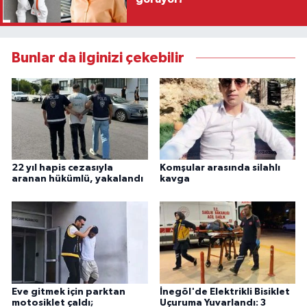
Bunlar da ilginizi çekebilir
22 yıl hapis cezasıyla
Komşular arasında silahlı
aranan hükümlü, yakalandı
kavga
Eve gitmek için parktan
İnegöl'de Elektrikli Bisiklet
motosiklet çaldı;
Uçuruma Yuvarlandı: 3