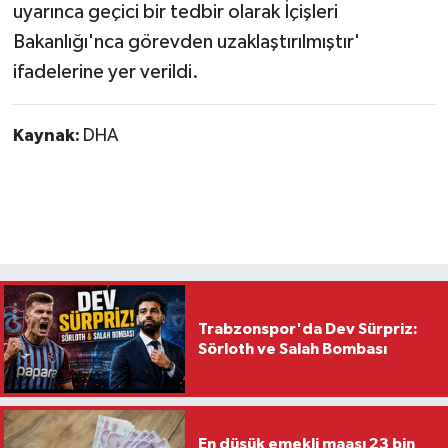
uyarınca geçici bir tedbir olarak İçişleri
Bakanlığı'nca görevden uzaklaştırılmıştır'
ifadelerine yer verildi.
Kaynak:
DHA
Trabzonspor'da Dev Sürpriz:
Sörloth ve Salah Bombası
En düşük emekli maaşı 23 bin