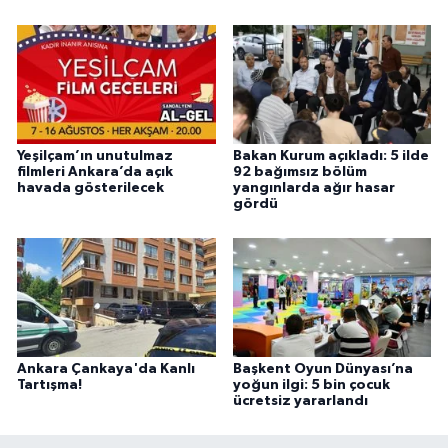
Yeşilçam’ın unutulmaz
Bakan Kurum açıkladı: 5 ilde
filmleri Ankara’da açık
92 bağımsız bölüm
havada gösterilecek
yangınlarda ağır hasar
gördü
Ankara Çankaya'da Kanlı
Başkent Oyun Dünyası’na
Tartışma!
yoğun ilgi: 5 bin çocuk
ücretsiz yararlandı