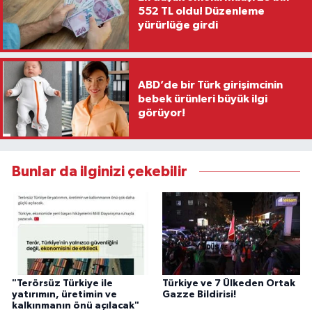
552 TL oldu! Düzenleme
yürürlüğe girdi
ABD’de bir Türk girişimcinin
bebek ürünleri büyük ilgi
görüyor!
Bunlar da ilginizi çekebilir
"Terörsüz Türkiye ile
Türkiye ve 7 Ülkeden Ortak
yatırımın, üretimin ve
Gazze Bildirisi!
kalkınmanın önü açılacak"