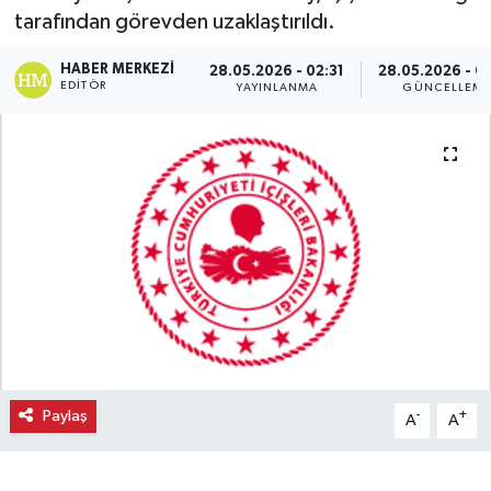
tarafından görevden uzaklaştırıldı.
Ekonomi
HABER MERKEZI
28.05.2026 - 02:31
28.05.2026 - 0
EDITÖR
YAYINLANMA
GÜNCELLEM
Eleman
Emlak
Gündem
Gurme
Haber
İlçe Haberleri
Paylaş
-
+
A
A
Keşfet
Kültür & Sanat