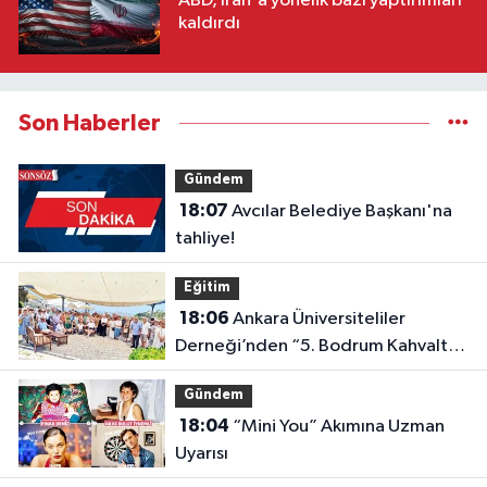
ABD, İran'a yönelik bazı yaptırımları
kaldırdı
Son Haberler
Gündem
18:07
Avcılar Belediye Başkanı'na
tahliye!
Eğitim
18:06
Ankara Üniversiteliler
Derneği’nden “5. Bodrum Kahvaltılı
Buluşması”
Gündem
18:04
“Mini You” Akımına Uzman
Uyarısı