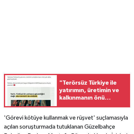
Magazin
Resmi İlanlar
Sağlık
Seri İlan
Siyaset
"Terörsüz Türkiye ile
yatırımın, üretimin ve
Sokak Hayvanlarını Sahiplendirme
kalkınmanın önü
açılacak"
Sonsöz Özel
'Görevi kötüye kullanmak ve rüşvet' suçlamasıyla
Spor
açılan soruşturmada tutuklanan Güzelbahçe