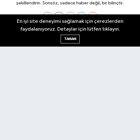
şekillendirin. Sonsöz, sadece haber değil, bir bilinçtir.
En iyi site deneyimi sağlamak için çerezlerden
faydalanıyoruz. Detaylar için lütfen tıklayın.
Ankara Nöbetçi Eczaneler
TAMAM
Ankara Hava Durumu
Ankara Namaz Vakitleri
Ankara Trafik Yoğunluk Haritası
Puan Durumu ve Fikstür
Tüm Manşetler
Son Dakika Haberleri
Haber Arşivi
Künye
Ekonomi
Gündem
Yazarlar
Spor
Politika
Magazin
Gündem
Asayiş
Sonsöz Özel