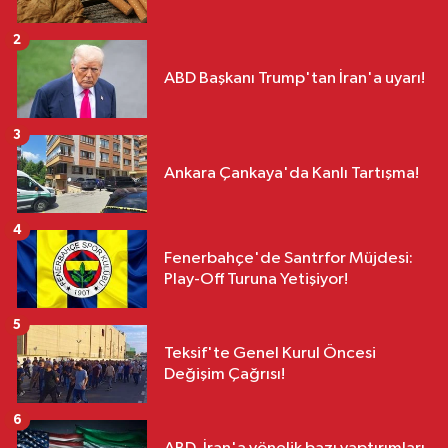
2
ABD Başkanı Trump'tan İran'a uyarı!
3
Ankara Çankaya'da Kanlı Tartışma!
4
Fenerbahçe'de Santrfor Müjdesi:
Play-Off Turuna Yetişiyor!
5
Teksif'te Genel Kurul Öncesi
Değişim Çağrısı!
6