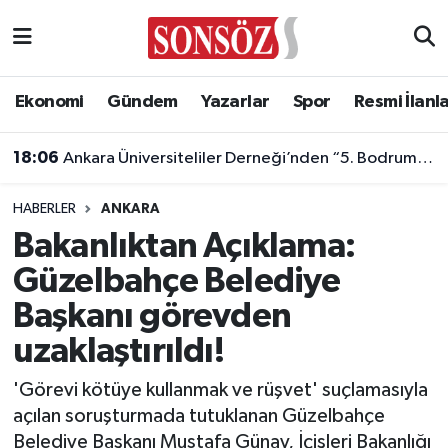
Asayiş
Ankara Nöbetçi Eczaneler
Ekonomi
Gündem
Yazarlar
Spor
Resmi İlanl
Astroloji & Burçlar
Ankara Hava Durumu
18:06
Ankara Üniversiteliler Derneği’nden “5. Bodrum Kahvaltılı Buluşması”
Bilim & Teknoloji
Ankara Namaz Vakitleri
HABERLER
ANKARA
Biyografi
Ankara Trafik Yoğunluk Haritası
Bakanlıktan Açıklama:
Güzelbahçe Belediye
Çevre
Süper Lig Puan Durumu ve Fikstür
Başkanı görevden
Diğer
Tüm Manşetler
uzaklaştırıldı!
Dünya
Son Dakika Haberleri
'Görevi kötüye kullanmak ve rüşvet' suçlamasıyla
açılan soruşturmada tutuklanan Güzelbahçe
Eğitim
Haber Arşivi
Belediye Başkanı Mustafa Günay, İçişleri Bakanlığı