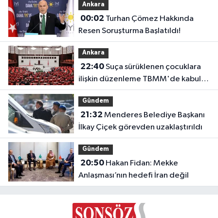
Ankara
00:02
Turhan Çömez Hakkında
Resen Soruşturma Başlatıldı!
Ankara
22:40
Suça sürüklenen çocuklara
ilişkin düzenleme TBMM'de kabul
edildi
Gündem
21:32
Menderes Belediye Başkanı
İlkay Çiçek görevden uzaklaştırıldı
Gündem
20:50
Hakan Fidan: Mekke
Anlaşması’nın hedefi İran değil