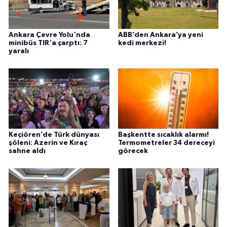
Ankara Çevre Yolu'nda
ABB’den Ankara’ya yeni
minibüs TIR'a çarptı: 7
kedi merkezi!
yaralı
Keçiören’de Türk dünyası
Başkentte sıcaklık alarmı!
şöleni: Azerin ve Kıraç
Termometreler 34 dereceyi
sahne aldı
görecek