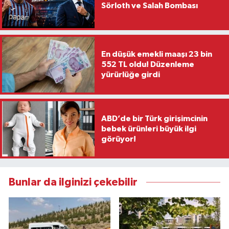
Sörloth ve Salah Bombası
En düşük emekli maaşı 23 bin
552 TL oldu! Düzenleme
yürürlüğe girdi
ABD’de bir Türk girişimcinin
bebek ürünleri büyük ilgi
görüyor!
Bunlar da ilginizi çekebilir