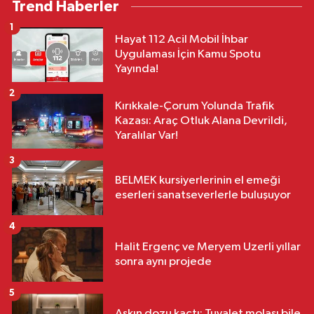
Trend Haberler
1
Hayat 112 Acil Mobil İhbar
Uygulaması İçin Kamu Spotu
Yayında!
2
Kırıkkale-Çorum Yolunda Trafik
Kazası: Araç Otluk Alana Devrildi,
Yaralılar Var!
3
BELMEK kursiyerlerinin el emeği
eserleri sanatseverlerle buluşuyor
4
Halit Ergenç ve Meryem Uzerli yıllar
sonra aynı projede
5
Aşkın dozu kaçtı: Tuvalet molası bile