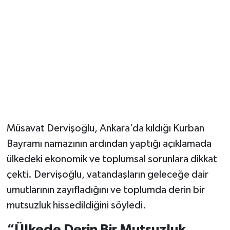
Magazin
Resmi İlanlar
Sağlık
Seri İlan
Müsavat Dervişoğlu, Ankara’da kıldığı Kurban
Siyaset
Bayramı namazının ardından yaptığı açıklamada
Sokak Hayvanlarını Sahiplendirme
ülkedeki ekonomik ve toplumsal sorunlara dikkat
çekti. Dervişoğlu, vatandaşların geleceğe dair
Sonsöz Özel
umutlarının zayıfladığını ve toplumda derin bir
mutsuzluk hissedildiğini söyledi.
Spor
“Ülkede Derin Bir Mutsuzluk