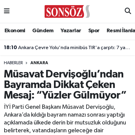
Asayiş
Ankara Nöbetçi Eczaneler
Ekonomi
Gündem
Yazarlar
Spor
Resmi İlanl
Astroloji & Burçlar
Ankara Hava Durumu
18:10
Ankara Çevre Yolu'nda minibüs TIR'a çarptı: 7 yaralı
Bilim & Teknoloji
Ankara Namaz Vakitleri
HABERLER
ANKARA
Biyografi
Ankara Trafik Yoğunluk Haritası
Müsavat Dervişoğlu’ndan
Bayramda Dikkat Çeken
Çevre
Süper Lig Puan Durumu ve Fikstür
Mesaj: “Yüzler Gülmüyor”
Diğer
Tüm Manşetler
İYİ Parti Genel Başkanı Müsavat Dervişoğlu,
Ankara’da kıldığı bayram namazı sonrası yaptığı
Dünya
Son Dakika Haberleri
açıklamada ülkede derin bir mutsuzluk olduğunu
belirterek, vatandaşların geleceğe dair
Eğitim
Haber Arşivi