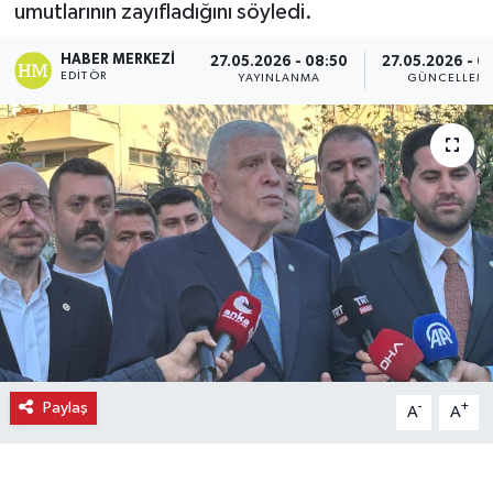
umutlarının zayıfladığını söyledi.
Ekonomi
HABER MERKEZI
27.05.2026 - 08:50
27.05.2026 - 0
EDITÖR
YAYINLANMA
GÜNCELLEM
Eleman
Emlak
Gündem
Gurme
Haber
İlçe Haberleri
Paylaş
-
+
A
A
Keşfet
Kültür & Sanat