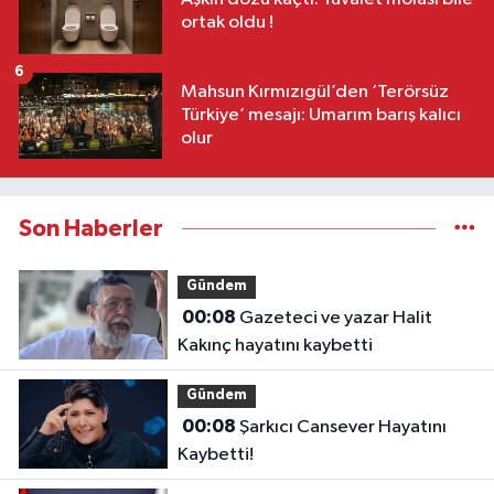
ortak oldu !
6
Mahsun Kırmızıgül’den ‘Terörsüz
Türkiye’ mesajı: Umarım barış kalıcı
olur
Son Haberler
Gündem
00:08
Gazeteci ve yazar Halit
Kakınç hayatını kaybetti
Gündem
00:08
Şarkıcı Cansever Hayatını
Kaybetti!