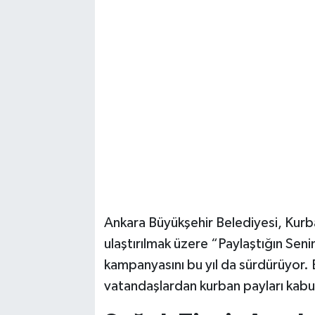
Magazin
Resmi İlanlar
Sağlık
Seri İlan
Siyaset
Sokak Hayvanlarını Sahiplendirme
Ankara Büyükşehir Belediyesi, Kurba
ulaştırılmak üzere “Paylaştığın Seni
Sonsöz Özel
kampanyasını bu yıl da sürdürüyor.
Spor
vatandaşlardan kurban payları kabu