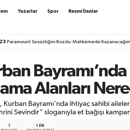
dem
Yazarlar
Spor
Resmi İlanlar
:23
Paramount Sessizliğini Bozdu: Mahkemede Kazanacağımı
ban Bayramı’nda E
lama Alanları Ner
 Kurban Bayramı’nda ihtiyaç sahibi aileler
rini Sevindir” sloganıyla et bağışı kampa
1
1 DK