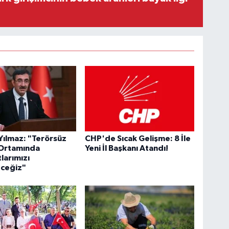
ılmaz: "Terörsüz
CHP'de Sıcak Gelişme: 8 İle
 Ortamında
Yeni İl Başkanı Atandı!
larımızı
eceğiz"