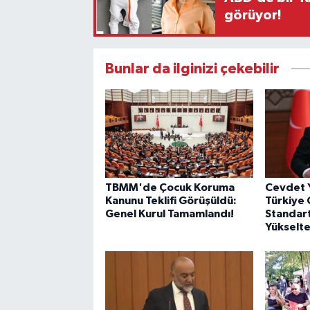
görüyor!
Bunlar da ilginizi çekebilir
TBMM'de Çocuk Koruma
Cevdet Y
Kanunu Teklifi Görüşüldü:
Türkiye
Genel Kurul Tamamlandı!
Standart
Yükselt