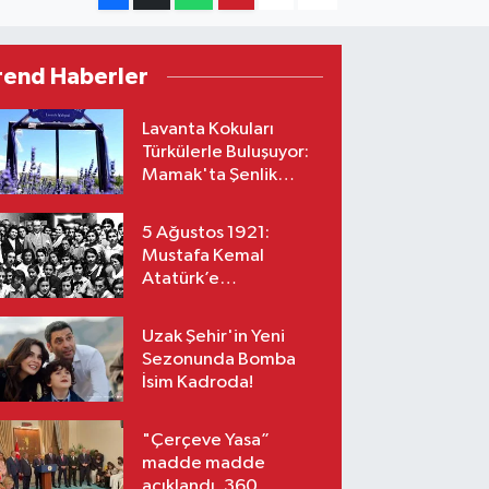
rend Haberler
Lavanta Kokuları
Türkülerle Buluşuyor:
Mamak'ta Şenlik
Zamanı
5 Ağustos 1921:
Mustafa Kemal
Atatürk’e
“Başkomutanlık”
Yetkisi Verildi!
Uzak Şehir'in Yeni
Sezonunda Bomba
İsim Kadroda!
"Çerçeve Yasa”
madde madde
açıklandı, 360