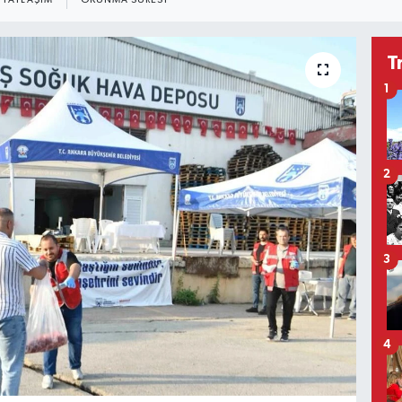
PAYLAŞIM
OKUNMA SÜRESI
T
1
2
3
4