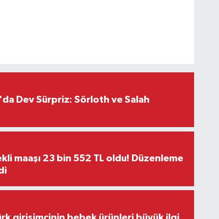
da Dev Sürpriz: Sörloth ve Salah
kli maaşı 23 bin 552 TL oldu! Düzenleme
di
rk girişimcinin bebek ürünleri büyük ilgi