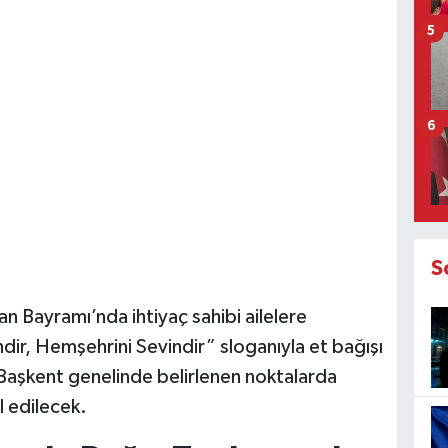
5
6
S
n Bayramı’nda ihtiyaç sahibi ailelere
ndir, Hemşehrini Sevindir” sloganıyla et bağışı
 Başkent genelinde belirlenen noktalarda
l edilecek.