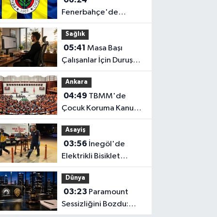
Fenerbahçe'de
Santrfor Müjdesi: Play-
Sağlık
Off Turuna Yetişiyor!
05:41
Masa Başı
Çalışanlar İçin Duruş
(Postür) Rehberi
Ankara
04:49
TBMM'de
Çocuk Koruma Kanunu
Teklifi Görüşüldü:
Asayiş
Genel Kurul
03:56
İnegöl'de
Tamamlandı!
Elektrikli Bisiklet
Uçuruma Yuvarlandı: 3
Dünya
Çocuk Yaralandı!
03:23
Paramount
Sessizliğini Bozdu:
Mahkemede