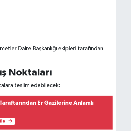
metler Daire Başkanlığı ekipleri tarafından
ış Noktaları
talara teslim edebilecek:
araftarından Er Gazilerine Anlamlı
üle