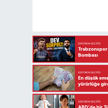
EDITÖRÜN SEÇTIĞI
Trabzonspor'
Bombası
EDITÖRÜN SEÇTIĞI
En düşük eme
yürürlüğe gir
EDITÖRÜN SEÇTIĞI
ABD’de bir Tü