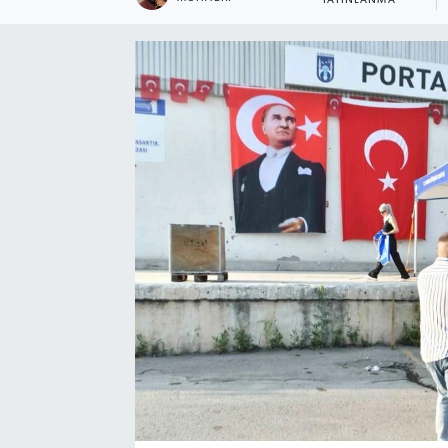
YAYINLANMA
Ekonomi
Eleman
Emlak
Gündem
Gurme
Haber
İlçe Haberleri
Keşfet
Kültür & Sanat