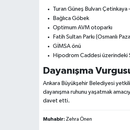
Turan Güneş Bulvarı Çetinkaya –
Bağlıca Göbek
Optimum AVM otoparkı
Fatih Sultan Parkı (Osmanlı Pazar
GİMSA önü
Hipodrom Caddesi üzerindeki 
Dayanışma Vurgus
Ankara Büyükşehir Belediyesi yetkil
dayanışma ruhunu yaşatmak amacıy
davet etti.
Muhabir:
Zehra Önen