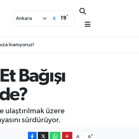
°
19
Ankara
za İnanıyoruz!
t Bağışı
ede?
e ulaştırılmak üzere
nyasını sürdürüyor.
-
+
A
A