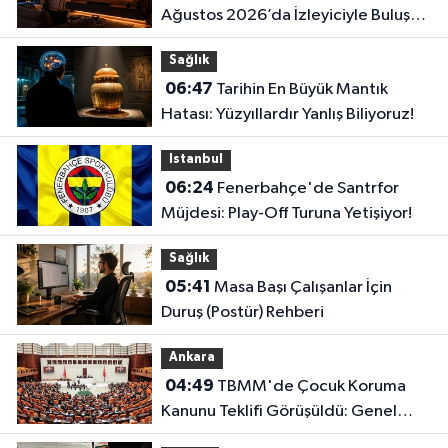
Ağustos 2026’da İzleyiciyle Buluşan
En İddialı Yapımlar
Sağlık
06:47
Tarihin En Büyük Mantık
Hatası: Yüzyıllardır Yanlış Biliyoruz!
Istanbul
06:24
Fenerbahçe'de Santrfor
Müjdesi: Play-Off Turuna Yetişiyor!
Sağlık
05:41
Masa Başı Çalışanlar İçin
Duruş (Postür) Rehberi
Ankara
04:49
TBMM'de Çocuk Koruma
Kanunu Teklifi Görüşüldü: Genel
Kurul Tamamlandı!