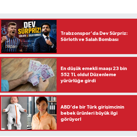
Trabzonspor'da Dev Sürpriz:
Sörloth ve Salah Bombası
En düşük emekli maaşı 23 bin
552 TL oldu! Düzenleme
yürürlüğe girdi
ABD’de bir Türk girişimcinin
bebek ürünleri büyük ilgi
görüyor!