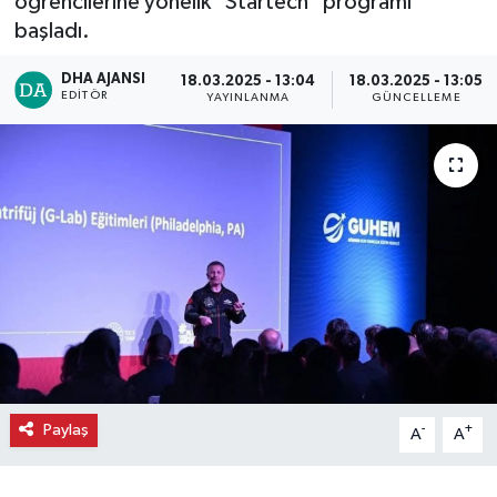
öğrencilerine yönelik "Startech" programı
başladı.
Ekonomi
DHA AJANSI
18.03.2025 - 13:04
18.03.2025 - 13:05
Eleman
EDITÖR
YAYINLANMA
GÜNCELLEME
Emlak
Gündem
Gurme
Haber
İlçe Haberleri
Paylaş
-
+
Keşfet
A
A
Kültür & Sanat