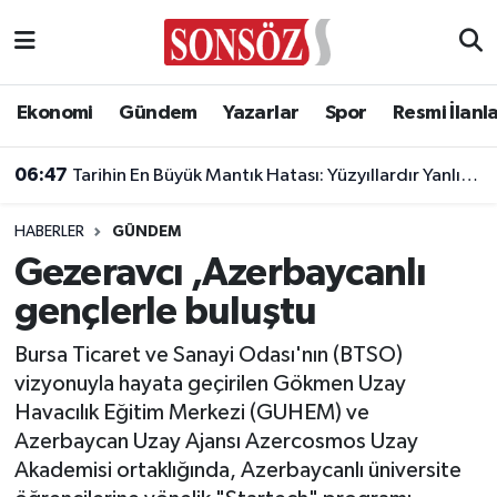
Asayiş
Ankara Nöbetçi Eczaneler
Ekonomi
Gündem
Yazarlar
Spor
Resmi İlanl
Astroloji & Burçlar
Ankara Hava Durumu
06:47
Tarihin En Büyük Mantık Hatası: Yüzyıllardır Yanlış Biliyoruz!
Bilim & Teknoloji
Ankara Namaz Vakitleri
HABERLER
GÜNDEM
Biyografi
Ankara Trafik Yoğunluk Haritası
Gezeravcı ,Azerbaycanlı
gençlerle buluştu
Çevre
Süper Lig Puan Durumu ve Fikstür
Bursa Ticaret ve Sanayi Odası'nın (BTSO)
Diğer
Tüm Manşetler
vizyonuyla hayata geçirilen Gökmen Uzay
Havacılık Eğitim Merkezi (GUHEM) ve
Dünya
Son Dakika Haberleri
Azerbaycan Uzay Ajansı Azercosmos Uzay
Akademisi ortaklığında, Azerbaycanlı üniversite
Eğitim
Haber Arşivi