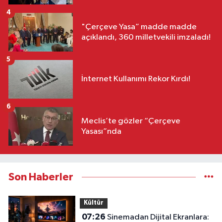
4
"Çerçeve Yasa” madde madde
açıklandı, 360 milletvekili imzaladı!
5
İnternet Kullanımı Rekor Kırdı!
6
Meclis’te gözler “Çerçeve
Yasası”nda
Son Haberler
Kültür
07:26
Sinemadan Dijital Ekranlara: