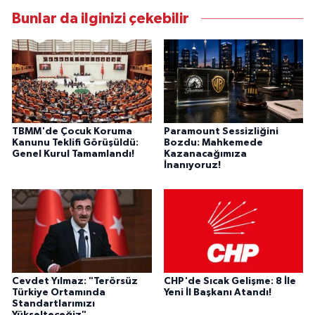
Bunlar da ilginizi çekebilir
TBMM'de Çocuk Koruma
Paramount Sessizliğini
Kanunu Teklifi Görüşüldü:
Bozdu: Mahkemede
Genel Kurul Tamamlandı!
Kazanacağımıza
İnanıyoruz!
Cevdet Yılmaz: "Terörsüz
CHP'de Sıcak Gelişme: 8 İle
Türkiye Ortamında
Yeni İl Başkanı Atandı!
Standartlarımızı