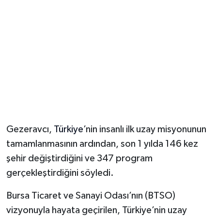
Magazin
Resmi İlanlar
Sağlık
Seri İlan
Siyaset
Gezeravcı,
Türkiye
’nin insanlı ilk uzay misyonunun
tamamlanmasının ardından, son 1 yılda 146 kez
Sokak Hayvanlarını Sahiplendirme
şehir değiştirdiğini ve 347 program
Sonsöz Özel
gerçekleştirdiğini söyledi.
Bursa Ticaret ve Sanayi Odası’nın (BTSO)
Spor
vizyonuyla hayata geçirilen, Türkiye’nin uzay