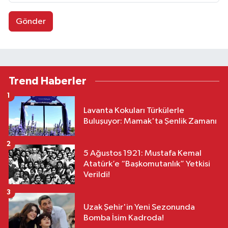
Gönder
Trend Haberler
1
Lavanta Kokuları Türkülerle
Buluşuyor: Mamak'ta Şenlik Zamanı
2
5 Ağustos 1921: Mustafa Kemal
Atatürk’e “Başkomutanlık” Yetkisi
Verildi!
3
Uzak Şehir'in Yeni Sezonunda
Bomba İsim Kadroda!