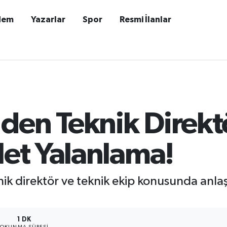
dem
Yazarlar
Spor
Resmi İlanlar
den Teknik Direkt
Net Yalanlama!
ik direktör ve teknik ekip konusunda anl
1 DK