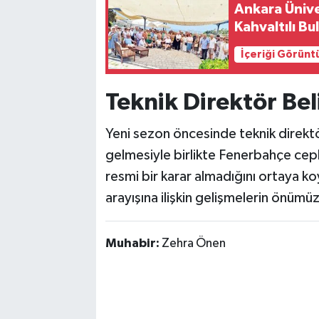
Ankara Ünive
Kahvaltılı B
İçeriği Görünt
Teknik Direktör Bel
Yeni sezon öncesinde teknik direkt
gelmesiyle birlikte Fenerbahçe cep
resmi bir karar almadığını ortaya ko
arayışına ilişkin gelişmelerin önümü
Muhabir:
Zehra Önen