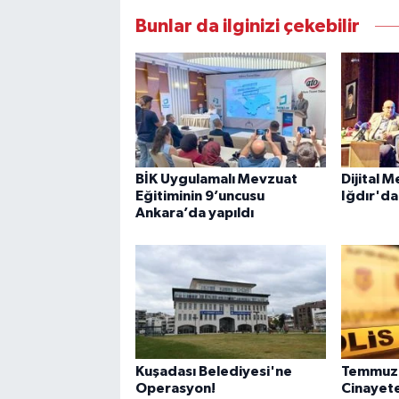
Bunlar da ilginizi çekebilir
BİK Uygulamalı Mevzuat
Dijital M
Eğitiminin 9’uncusu
Iğdır'da 
Ankara’da yapıldı
Kuşadası Belediyesi'ne
Temmuz 
Operasyon!
Cinayete