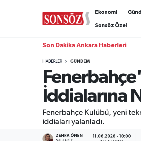
Ekonomi
Gün
Sonsöz Özel
Son Dakika Ankara Haberleri
HABERLER
GÜNDEM
Fenerbahçe'
İddialarına 
Fenerbahçe Kulübü, yeni tekn
iddiaları yalanladı.
ZEHRA ÖNEN
11.06.2026 - 18:08
MUHABIR