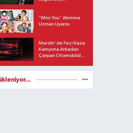
“Mini You” Akımına
Uzman Uyarısı
Mardin'de Feci Kaza:
Kamyona Arkadan
Çarpan Otomobilde 1
Ölü, 2 Ağır Yaralı
ükleniyor...