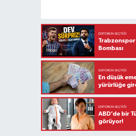
EDITÖRÜN SEÇTIĞI
Trabzonspor'
Bombası
EDITÖRÜN SEÇTIĞI
En düşük eme
yürürlüğe gir
EDITÖRÜN SEÇTIĞI
ABD’de bir Tü
görüyor!