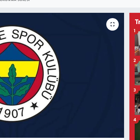
OKUNMA SÜRESI
T
1
2
3
4