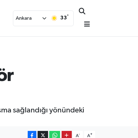
°
33
Ankara
ör
aşma sağlandığı yönündeki
-
+
A
A