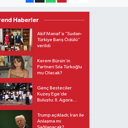
rend Haberler
Akif Manaf’a “Sudan-
Türkiye Barış Ödülü”
verildi
Kerem Bürsin’in
Partneri Sıla Türkoğlu
mu Olacak?
Genç Besteciler
Kuzey Ege’de
Buluştu: II. Agora
Bestecilik Kampı
Başladı
Trump açıkladı; İran ile
Anlaşma mı
Sağlanacak?