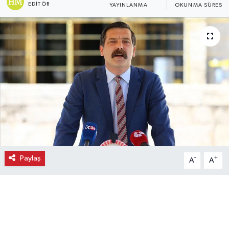
EDITÖR
YAYINLANMA
OKUNMA SÜRESI
Ekonomi
Eleman
Emlak
Gündem
Gurme
Haber
Paylaş
-
+
A
A
İlçe Haberleri
Keşfet
Kültür & Sanat