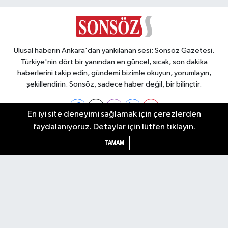
Ulusal haberin Ankara'dan yankılanan sesi: Sonsöz Gazetesi.
Türkiye'nin dört bir yanından en güncel, sıcak, son dakika
haberlerini takip edin, gündemi bizimle okuyun, yorumlayın,
şekillendirin. Sonsöz, sadece haber değil, bir bilinçtir.
En iyi site deneyimi sağlamak için çerezlerden
faydalanıyoruz. Detaylar için lütfen tıklayın.
Ankara Nöbetçi Eczaneler
TAMAM
Ankara Hava Durumu
Ankara Namaz Vakitleri
Ankara Trafik Yoğunluk Haritası
Puan Durumu ve Fikstür
Tüm Manşetler
Son Dakika Haberleri
Haber Arşivi