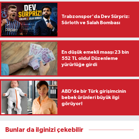
Trabzonspor'da Dev Sürpriz:
Sörloth ve Salah Bombası
En düşük emekli maaşı 23 bin
552 TL oldu! Düzenleme
yürürlüğe girdi
ABD’de bir Türk girişimcinin
bebek ürünleri büyük ilgi
görüyor!
Bunlar da ilginizi çekebilir