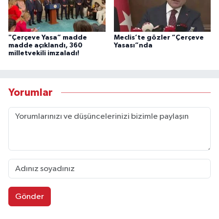
"Çerçeve Yasa” madde
Meclis’te gözler “Çerçeve
madde açıklandı, 360
Yasası”nda
milletvekili imzaladı!
Yorumlar
Gönder