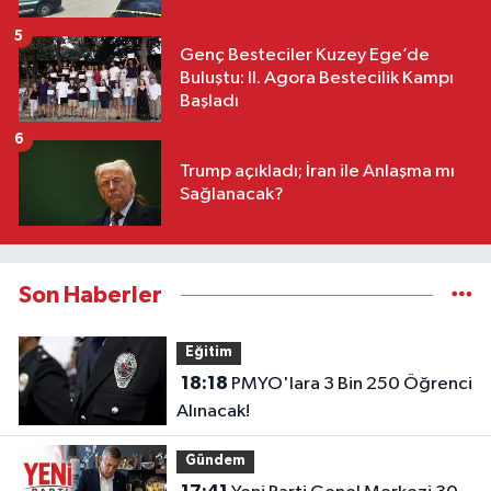
5
Genç Besteciler Kuzey Ege’de
Buluştu: II. Agora Bestecilik Kampı
Başladı
6
Trump açıkladı; İran ile Anlaşma mı
Sağlanacak?
Son Haberler
Eğitim
18:18
PMYO'lara 3 Bin 250 Öğrenci
Alınacak!
Gündem