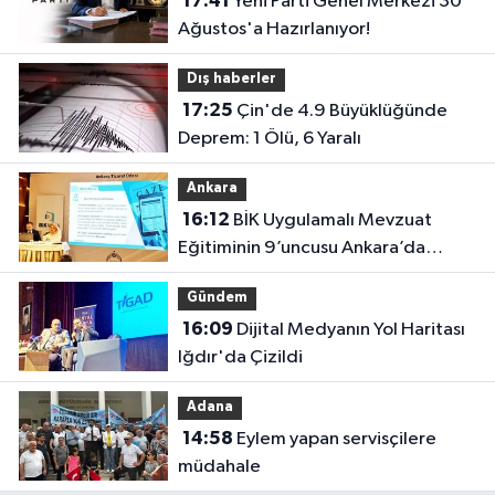
17:41
Yeni Parti Genel Merkezi 30
Ağustos'a Hazırlanıyor!
Dış haberler
17:25
Çin'de 4.9 Büyüklüğünde
Deprem: 1 Ölü, 6 Yaralı
Ankara
16:12
BİK Uygulamalı Mevzuat
Eğitiminin 9’uncusu Ankara’da
yapıldı
Gündem
16:09
Dijital Medyanın Yol Haritası
Iğdır'da Çizildi
Adana
14:58
Eylem yapan servisçilere
müdahale