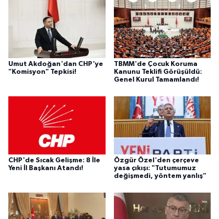
Umut Akdoğan'dan CHP'ye
TBMM'de Çocuk Koruma
"Komisyon" Tepkisi!
Kanunu Teklifi Görüşüldü:
Genel Kurul Tamamlandı!
CHP'de Sıcak Gelişme: 8 İle
Özgür Özel'den çerçeve
Yeni İl Başkanı Atandı!
yasa çıkışı: "Tutumumuz
değişmedi, yöntem yanlış"