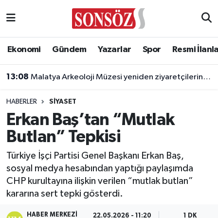
Asayiş
Ankara Nöbetçi Eczaneler
Ekonomi
Gündem
Yazarlar
Spor
Resmi İlanl
Astroloji & Burçlar
Ankara Hava Durumu
13:08
Malatya Arkeoloji Müzesi yeniden ziyaretçilerini ağırlayacak
Bilim & Teknoloji
Ankara Namaz Vakitleri
HABERLER
SIYASET
Biyografi
Ankara Trafik Yoğunluk Haritası
Erkan Baş’tan “Mutlak
Butlan” Tepkisi
Çevre
Süper Lig Puan Durumu ve Fikstür
Türkiye İşçi Partisi Genel Başkanı Erkan Baş,
Diğer
Tüm Manşetler
sosyal medya hesabından yaptığı paylaşımda
CHP kurultayına ilişkin verilen “mutlak butlan”
Dünya
Son Dakika Haberleri
kararına sert tepki gösterdi.
Eğitim
Haber Arşivi
HABER MERKEZI
22.05.2026 - 11:20
1 DK