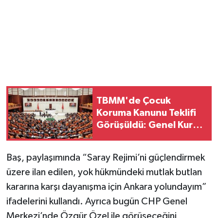
Magazin
Resmi İlanlar
Sağlık
Seri İlan
TBMM'de Çocuk
Koruma Kanunu Teklifi
Siyaset
Görüşüldü: Genel Kurul
Tamamlandı!
Sokak Hayvanlarını Sahiplendirme
Baş, paylaşımında “Saray Rejimi’ni güçlendirmek
üzere ilan edilen, yok hükmündeki mutlak butlan
Sonsöz Özel
kararına karşı dayanışma için Ankara yolundayım”
Spor
ifadelerini kullandı. Ayrıca bugün CHP Genel
Merkezi’nde Özgür Özel ile görüşeceğini