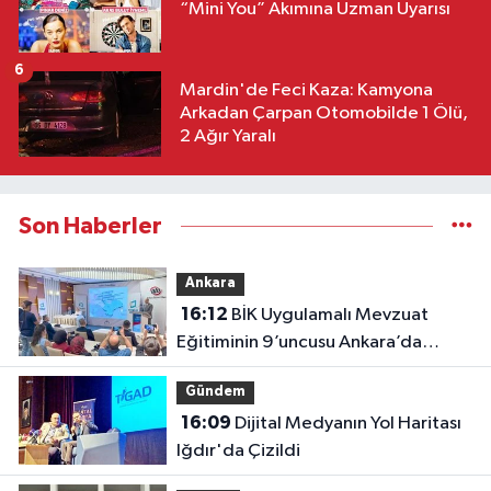
“Mini You” Akımına Uzman Uyarısı
6
Mardin'de Feci Kaza: Kamyona
Arkadan Çarpan Otomobilde 1 Ölü,
2 Ağır Yaralı
Son Haberler
Ankara
16:12
BİK Uygulamalı Mevzuat
Eğitiminin 9’uncusu Ankara’da
yapıldı
Gündem
16:09
Dijital Medyanın Yol Haritası
Iğdır'da Çizildi