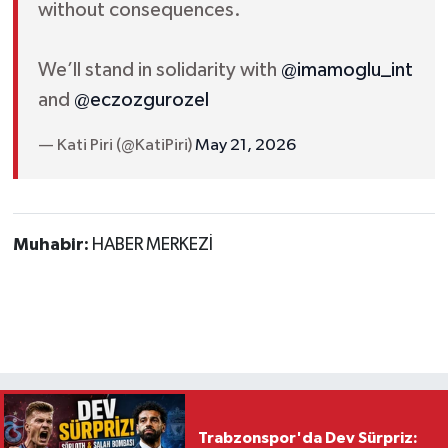
without consequences.
We’ll stand in solidarity with
@imamoglu_int
and
@eczozgurozel
— Kati Piri (@KatiPiri)
May 21, 2026
Muhabir:
HABER MERKEZİ
Trabzonspor'da Dev Sürpriz: