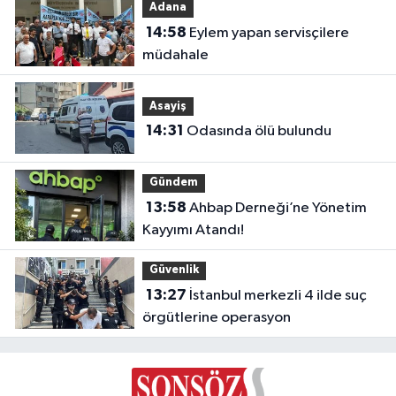
Adana
14:58
Eylem yapan servisçilere
müdahale
Asayiş
14:31
Odasında ölü bulundu
Gündem
13:58
Ahbap Derneği’ne Yönetim
Kayyımı Atandı!
Güvenlik
13:27
İstanbul merkezli 4 ilde suç
örgütlerine operasyon