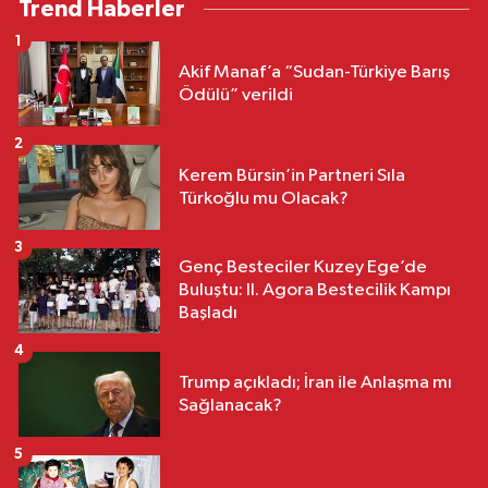
Trend Haberler
1
Akif Manaf’a “Sudan-Türkiye Barış
Ödülü” verildi
2
Kerem Bürsin’in Partneri Sıla
Türkoğlu mu Olacak?
3
Genç Besteciler Kuzey Ege’de
Buluştu: II. Agora Bestecilik Kampı
Başladı
4
Trump açıkladı; İran ile Anlaşma mı
Sağlanacak?
5