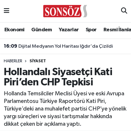
Asayiş
Ankara Nöbetçi Eczaneler
Ekonomi
Gündem
Yazarlar
Spor
Resmi İlanl
Astroloji & Burçlar
Ankara Hava Durumu
16:09
Dijital Medyanın Yol Haritası Iğdır'da Çizildi
Bilim & Teknoloji
Ankara Namaz Vakitleri
HABERLER
SIYASET
Biyografi
Ankara Trafik Yoğunluk Haritası
Hollandalı Siyasetçi Kati
Piri’den CHP Tepkisi
Çevre
Süper Lig Puan Durumu ve Fikstür
Hollanda Temsilciler Meclisi Üyesi ve eski Avrupa
Diğer
Tüm Manşetler
Parlamentosu Türkiye Raportörü Kati Piri,
Türkiye’deki ana muhalefet partisi CHP’ye yönelik
Dünya
Son Dakika Haberleri
yargı süreçleri ve siyasi tartışmalar hakkında
dikkat çeken bir açıklama yaptı.
Eğitim
Haber Arşivi