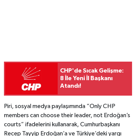
Magazin
Resmi İlanlar
Sağlık
Seri İlan
CHP'de Sıcak Gelişme:
Siyaset
8 İle Yeni İl Başkanı
Atandı!
Sokak Hayvanlarını Sahiplendirme
Piri, sosyal medya paylaşımında “Only CHP
Sonsöz Özel
members can choose their leader, not Erdoğan’s
Spor
courts” ifadelerini kullanarak, Cumhurbaşkanı
Recep Tayyip Erdoğan’a ve Türkiye’deki yargı