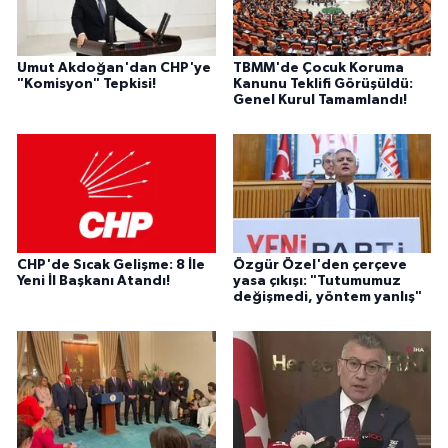
Umut Akdoğan'dan CHP'ye
TBMM'de Çocuk Koruma
"Komisyon" Tepkisi!
Kanunu Teklifi Görüşüldü:
Genel Kurul Tamamlandı!
CHP'de Sıcak Gelişme: 8 İle
Özgür Özel'den çerçeve
Yeni İl Başkanı Atandı!
yasa çıkışı: "Tutumumuz
değişmedi, yöntem yanlış"