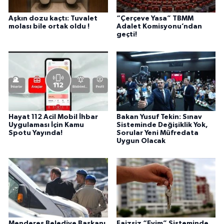
Aşkın dozu kaçtı: Tuvalet
“Çerçeve Yasa” TBMM
molası bile ortak oldu !
Adalet Komisyonu’ndan
geçti!
Hayat 112 Acil Mobil İhbar
Bakan Yusuf Tekin: Sınav
Uygulaması İçin Kamu
Sisteminde Değişiklik Yok,
Spotu Yayında!
Sorular Yeni Müfredata
Uygun Olacak
Menderes Belediye Başkanı
Faizsiz “Evim” Sisteminde