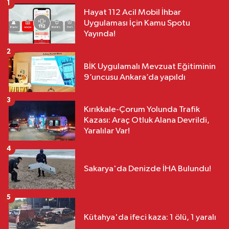
1
Hayat 112 Acil Mobil İhbar
Uygulaması İçin Kamu Spotu
Yayında!
2
BİK Uygulamalı Mevzuat Eğitiminin
9’uncusu Ankara’da yapıldı
3
Kırıkkale-Çorum Yolunda Trafik
Kazası: Araç Otluk Alana Devrildi,
Yaralılar Var!
4
Sakarya'da Denizde İHA Bulundu!
5
Kütahya'da ifeci kaza: 1 ölü, 1 yaralı