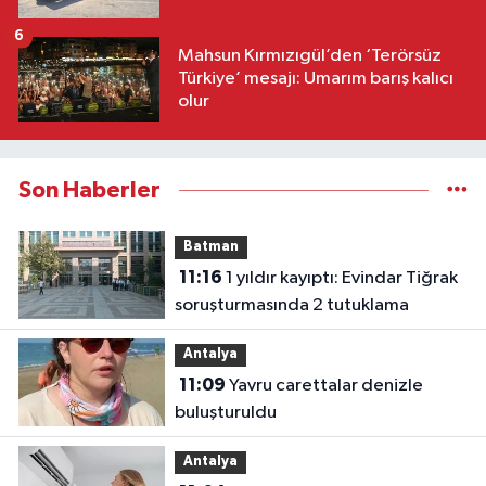
6
Mahsun Kırmızıgül’den ‘Terörsüz
Türkiye’ mesajı: Umarım barış kalıcı
olur
Son Haberler
Batman
11:16
1 yıldır kayıptı: Evindar Tiğrak
soruşturmasında 2 tutuklama
Antalya
11:09
Yavru carettalar denizle
buluşturuldu
Antalya