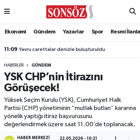
Asayiş
Ankara Nöbetçi Eczaneler
Ekonomi
Gündem
Yazarlar
Spor
Resmi İlanl
Astroloji & Burçlar
Ankara Hava Durumu
11:09
Yavru carettalar denizle buluşturuldu
Bilim & Teknoloji
Ankara Namaz Vakitleri
HABERLER
GÜNDEM
Biyografi
Ankara Trafik Yoğunluk Haritası
YSK CHP’nin İtirazını
Görüşecek!
Çevre
Süper Lig Puan Durumu ve Fikstür
Yüksek Seçim Kurulu (YSK), Cumhuriyet Halk
Diğer
Tüm Manşetler
Partisi (CHP) yönetiminin “mutlak butlan” kararına
yönelik yaptığı itiraz başvurusunu
Dünya
Son Dakika Haberleri
değerlendirmek üzere saat 11.00’de toplanacak.
Eğitim
Haber Arşivi
HABER MERKEZI
22.05.2026 - 10:21
1