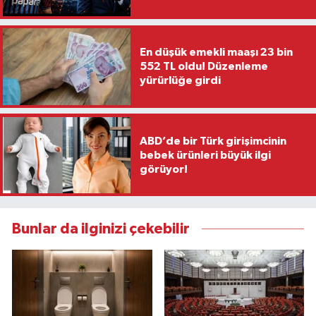
En düşük emekli maaşı 23 bin
552 TL oldu! Düzenleme
yürürlüğe girdi
ABD’de bir Türk girişimcinin
bebek ürünleri büyük ilgi
görüyor!
Bunlar da ilginizi çekebilir