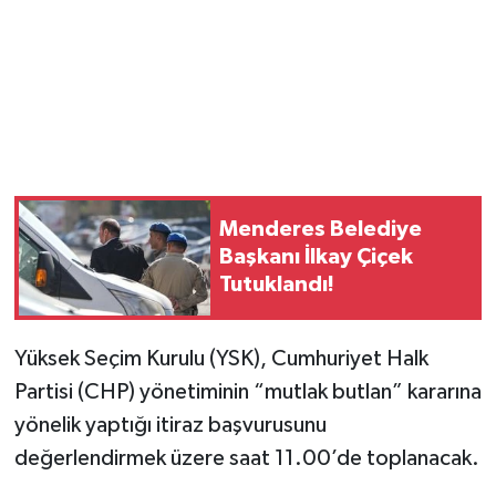
Magazin
Resmi İlanlar
Sağlık
Seri İlan
Menderes Belediye
Başkanı İlkay Çiçek
Siyaset
Tutuklandı!
Sokak Hayvanlarını Sahiplendirme
Yüksek Seçim Kurulu (YSK), Cumhuriyet Halk
Partisi (CHP) yönetiminin “mutlak butlan” kararına
Sonsöz Özel
yönelik yaptığı itiraz başvurusunu
Spor
değerlendirmek üzere saat 11.00’de toplanacak.