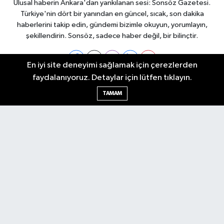
Ulusal haberin Ankara'dan yankılanan sesi: Sonsöz Gazetesi.
Türkiye'nin dört bir yanından en güncel, sıcak, son dakika
haberlerini takip edin, gündemi bizimle okuyun, yorumlayın,
şekillendirin. Sonsöz, sadece haber değil, bir bilinçtir.
En iyi site deneyimi sağlamak için çerezlerden
faydalanıyoruz. Detaylar için lütfen tıklayın.
Ankara Nöbetçi Eczaneler
TAMAM
Ankara Hava Durumu
Ankara Namaz Vakitleri
Ankara Trafik Yoğunluk Haritası
Puan Durumu ve Fikstür
Tüm Manşetler
Son Dakika Haberleri
Haber Arşivi
Künye
Ekonomi
Gündem
Yazarlar
Spor
Politika
Magazin
Gündem
Asayiş
Sonsöz Özel