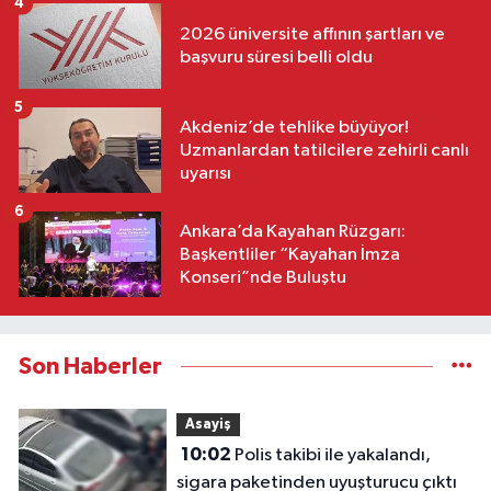
4
2026 üniversite affının şartları ve
başvuru süresi belli oldu
5
Akdeniz’de tehlike büyüyor!
Uzmanlardan tatilcilere zehirli canlı
uyarısı
6
Ankara’da Kayahan Rüzgarı:
Başkentliler “Kayahan İmza
Konseri”nde Buluştu
Son Haberler
Asayiş
10:02
Polis takibi ile yakalandı,
sigara paketinden uyuşturucu çıktı