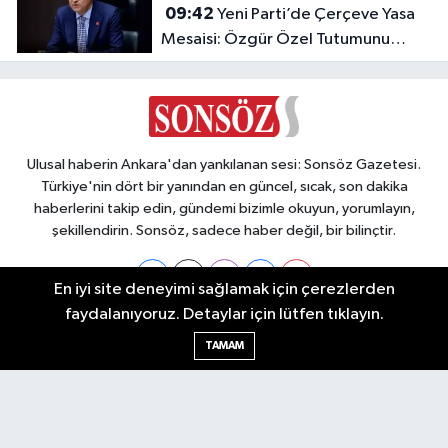
09:42
Yeni Parti’de Çerçeve Yasa
Mesaisi: Özgür Özel Tutumunu
Açıklayacak!
Ulusal haberin Ankara'dan yankılanan sesi: Sonsöz Gazetesi.
Türkiye'nin dört bir yanından en güncel, sıcak, son dakika
haberlerini takip edin, gündemi bizimle okuyun, yorumlayın,
şekillendirin. Sonsöz, sadece haber değil, bir bilinçtir.
En iyi site deneyimi sağlamak için çerezlerden
faydalanıyoruz. Detaylar için lütfen tıklayın.
Ankara Nöbetçi Eczaneler
TAMAM
Ankara Hava Durumu
Ankara Namaz Vakitleri
Ankara Trafik Yoğunluk Haritası
Puan Durumu ve Fikstür
Tüm Manşetler