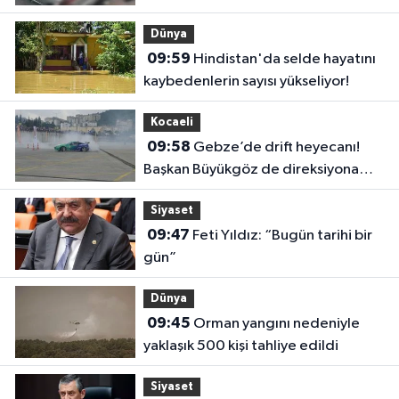
Dünya
09:59
Hindistan'da selde hayatını
kaybedenlerin sayısı yükseliyor!
Kocaeli
09:58
Gebze’de drift heyecanı!
Başkan Büyükgöz de direksiyona
geçti
Siyaset
09:47
Feti Yıldız: “Bugün tarihi bir
gün”
Dünya
09:45
Orman yangını nedeniyle
yaklaşık 500 kişi tahliye edildi
Siyaset