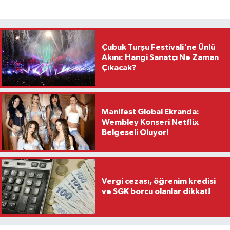
Çubuk Turşu Festivali'ne Ünlü
Akını: Hangi Sanatçı Ne Zaman
Çıkacak?
Manifest Global Ekranda:
Wembley Konseri Netflix
Belgeseli Oluyor!
Vergi cezası, öğrenim kredisi
ve SGK borcu olanlar dikkat!