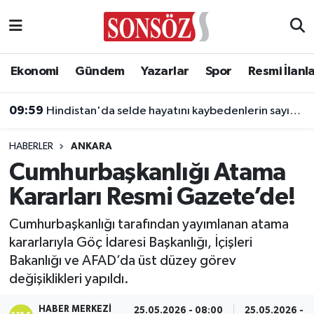
Asayiş
Ankara Nöbetçi Eczaneler
Ekonomi
Gündem
Yazarlar
Spor
Resmi İlanl
Astroloji & Burçlar
Ankara Hava Durumu
09:59
Hindistan'da selde hayatını kaybedenlerin sayısı yükseliyor!
Bilim & Teknoloji
Ankara Namaz Vakitleri
HABERLER
ANKARA
Biyografi
Ankara Trafik Yoğunluk Haritası
Cumhurbaşkanlığı Atama
Kararları Resmi Gazete’de!
Çevre
Süper Lig Puan Durumu ve Fikstür
Cumhurbaşkanlığı tarafından yayımlanan atama
Diğer
Tüm Manşetler
kararlarıyla Göç İdaresi Başkanlığı, İçişleri
Bakanlığı ve AFAD’da üst düzey görev
Dünya
Son Dakika Haberleri
değişiklikleri yapıldı.
Eğitim
Haber Arşivi
HABER MERKEZI
25.05.2026 - 08:00
25.05.2026 - 0