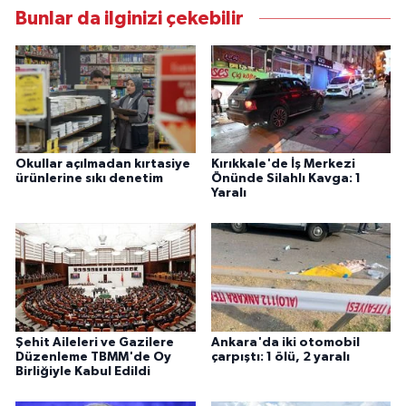
Bunlar da ilginizi çekebilir
Okullar açılmadan kırtasiye
Kırıkkale'de İş Merkezi
ürünlerine sıkı denetim
Önünde Silahlı Kavga: 1
Yaralı
Şehit Aileleri ve Gazilere
Ankara'da iki otomobil
Düzenleme TBMM'de Oy
çarpıştı: 1 ölü, 2 yaralı
Birliğiyle Kabul Edildi