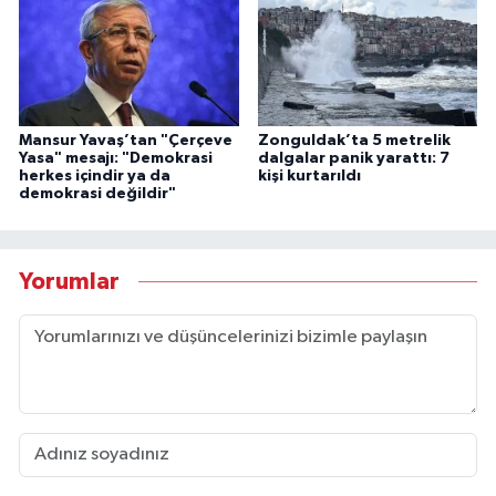
Mansur Yavaş’tan "Çerçeve
Zonguldak’ta 5 metrelik
Yasa" mesajı: "Demokrasi
dalgalar panik yarattı: 7
herkes içindir ya da
kişi kurtarıldı
demokrasi değildir"
Yorumlar