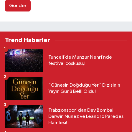
Gönder
Trend Haberler
1
Tunceli’de Munzur Nehri’nde
festival coşkusu,!
2
“Güneşin Doğduğu Yer” Dizisinin
Yayın Günü Belli Oldu!
3
Trabzonspor'dan Dev Bomba!
Darwin Nunez ve Leandro Paredes
Hamlesi!