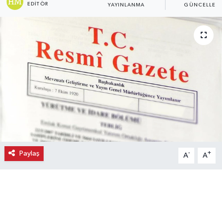
EDITÖR
YAYINLANMA
GÜNCELLEM
Ekonomi
Eleman
Emlak
Gündem
Gurme
Haber
Paylaş
-
+
A
A
İlçe Haberleri
Keşfet
Kültür & Sanat