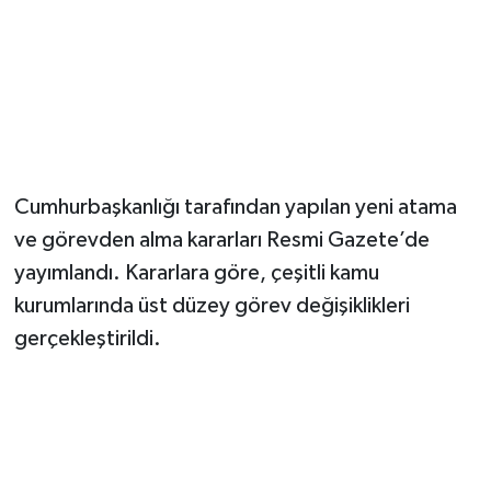
Magazin
Resmi İlanlar
Sağlık
Cumhurbaşkanlığı tarafından yapılan yeni atama
Seri İlan
ve görevden alma kararları Resmi Gazete’de
yayımlandı. Kararlara göre, çeşitli kamu
Siyaset
kurumlarında üst düzey görev değişiklikleri
Sokak Hayvanlarını Sahiplendirme
gerçekleştirildi.
Sonsöz Özel
Spor