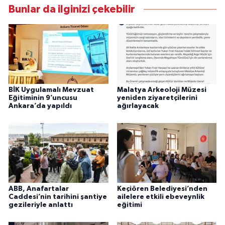
Bunlar da ilginizi çekebilir
BİK Uygulamalı Mevzuat
Malatya Arkeoloji Müzesi
Eğitiminin 9’uncusu
yeniden ziyaretçilerini
Ankara’da yapıldı
ağırlayacak
ABB, Anafartalar
Keçiören Belediyesi’nden
Caddesi’nin tarihini şantiye
ailelere etkili ebeveynlik
gezileriyle anlattı
eğitimi