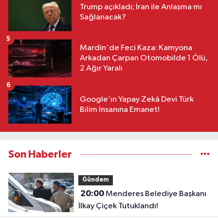
Trump açıkladı; İran ile Anlaşma mı
Sağlanacak?
5
Mardin'de Feci Kaza: Kamyona
Arkadan Çarpan Otomobilde 1 Ölü,
2 Ağır Yaralı
6
Google’ın Yapay Zekâ Devi Türk
Bilim İnsanına Emanet!
Son Haberler
Gündem
20:00
Menderes Belediye Başkanı
İlkay Çiçek Tutuklandı!