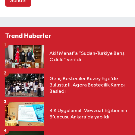
Gönder
Trend Haberler
1
Akif Manaf’a “Sudan-Türkiye Barış
Ödülü” verildi
2
Genç Besteciler Kuzey Ege’de
Buluştu: II. Agora Bestecilik Kampı
Başladı
3
BİK Uygulamalı Mevzuat Eğitiminin
9’uncusu Ankara’da yapıldı
4