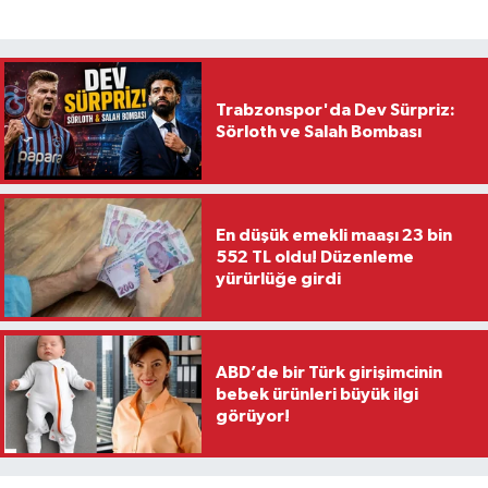
Trabzonspor'da Dev Sürpriz:
Sörloth ve Salah Bombası
En düşük emekli maaşı 23 bin
552 TL oldu! Düzenleme
yürürlüğe girdi
ABD’de bir Türk girişimcinin
bebek ürünleri büyük ilgi
görüyor!