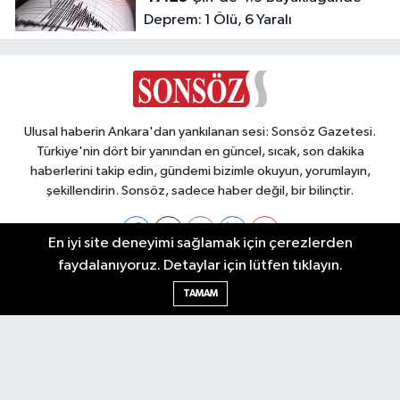
Deprem: 1 Ölü, 6 Yaralı
Ulusal haberin Ankara'dan yankılanan sesi: Sonsöz Gazetesi.
Türkiye'nin dört bir yanından en güncel, sıcak, son dakika
haberlerini takip edin, gündemi bizimle okuyun, yorumlayın,
şekillendirin. Sonsöz, sadece haber değil, bir bilinçtir.
En iyi site deneyimi sağlamak için çerezlerden
faydalanıyoruz. Detaylar için lütfen tıklayın.
Ankara Nöbetçi Eczaneler
TAMAM
Ankara Hava Durumu
Ankara Namaz Vakitleri
Ankara Trafik Yoğunluk Haritası
Puan Durumu ve Fikstür
Tüm Manşetler