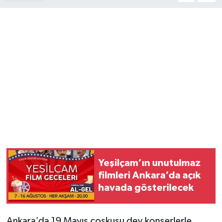
Magazin
Resmi İlanlar
Sağlık
Seri İlan
Siyaset
Sokak Hayvanlarını Sahiplendirme
Yeşilçam’ın unutulmaz
Sonsöz Özel
filmleri Ankara’da açık
havada gösterilecek
Spor
Ankara’da 19 Mayıs coşkusu dev konserlerle