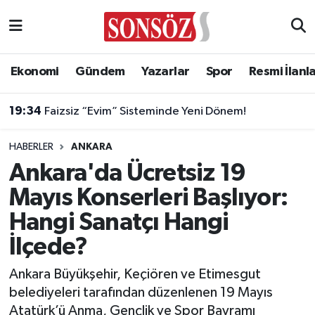
Asayiş
Ankara Nöbetçi Eczaneler
Ekonomi
Gündem
Yazarlar
Spor
Resmi İlanl
Astroloji & Burçlar
Ankara Hava Durumu
19:34
Faizsiz “Evim” Sisteminde Yeni Dönem!
Bilim & Teknoloji
Ankara Namaz Vakitleri
HABERLER
ANKARA
Biyografi
Ankara Trafik Yoğunluk Haritası
Ankara'da Ücretsiz 19
Mayıs Konserleri Başlıyor:
Çevre
Süper Lig Puan Durumu ve Fikstür
Hangi Sanatçı Hangi
Diğer
Tüm Manşetler
İlçede?
Dünya
Son Dakika Haberleri
Ankara Büyükşehir, Keçiören ve Etimesgut
belediyeleri tarafından düzenlenen 19 Mayıs
Eğitim
Haber Arşivi
Atatürk’ü Anma, Gençlik ve Spor Bayramı