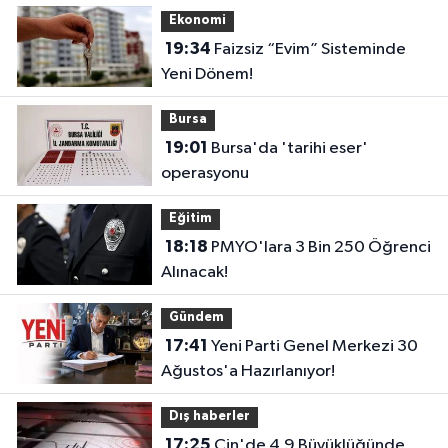
Ekonomi
19:34
Faizsiz “Evim” Sisteminde
Yeni Dönem!
Bursa
19:01
Bursa'da 'tarihi eser'
operasyonu
Eğitim
18:18
PMYO'lara 3 Bin 250 Öğrenci
Alınacak!
Gündem
17:41
Yeni Parti Genel Merkezi 30
Ağustos'a Hazırlanıyor!
Dış haberler
17:25
Çin'de 4.9 Büyüklüğünde