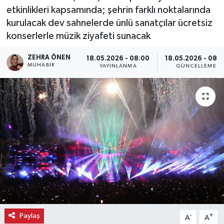
etkinlikleri kapsamında; şehrin farklı noktalarında
Ekonomi
kurulacak dev sahnelerde ünlü sanatçılar ücretsiz
konserlerle müzik ziyafeti sunacak
Eleman
ZEHRA ÖNEN
18.05.2026 - 08:00
18.05.2026 - 08:3
MUHABIR
YAYINLANMA
GÜNCELLEME
Emlak
Gündem
Gurme
Haber
İlçe Haberleri
Keşfet
Paylaş
-
+
A
A
Kültür & Sanat