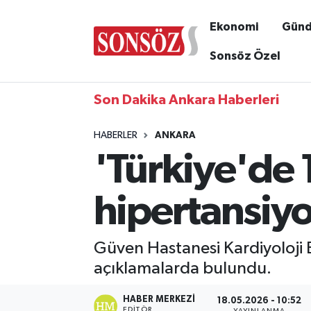
Ekonomi
Gün
Sonsöz Özel
Son Dakika Ankara Haberleri
HABERLER
ANKARA
'Türkiye'de 
hipertansiyo
Güven Hastanesi Kardiyoloji
açıklamalarda bulundu.
HABER MERKEZI
18.05.2026 - 10:52
EDITÖR