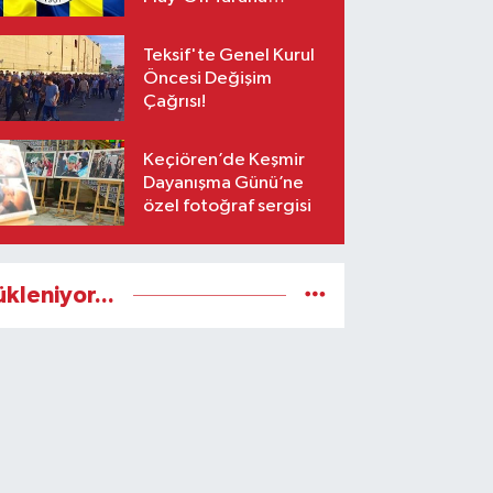
Yetişiyor!
Teksif'te Genel Kurul
Öncesi Değişim
Çağrısı!
Keçiören’de Keşmir
Dayanışma Günü’ne
özel fotoğraf sergisi
ükleniyor...