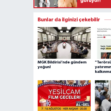
görüyor!
Bunlar da ilginizi çekebilir
MGK Bildirisi’nde gündem
"Terörsü
yoğun!
yatırımı
kalkınma