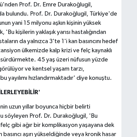
ü'nden Prof. Dr. Emre Durakoğlugil,
a bulundu. Prof. Dr. Durakoğlugil, Türkiye'de
nun yani 15 milyonu aşkın kişinin yüksek
 'Bu kişilerin yaklaşık yarısı hastalığından
taların da yalnızca 3'te 1'i kan basıncını hedef
nsiyon ülkemizde kalp krizi ve felç kaynaklı
ayı sürdürmekte. 45 yaş üzeri nüfusun yüzde
görülüyor ve kentsel yaşam tarzı,
i bu yayılımı hızlandırmaktadır' diye konuştu.
İLERLEYEBİLİR'
nin uzun yıllar boyunca hiçbir belirti
u söyleyen Prof. Dr. Durakoğlugil, 'Bu
a felç gibi ağır bir komplikasyon yaşayana dek
 basıncı aşırı yükseldiğinde veya kronik hasar