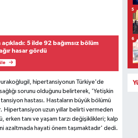
5
6
açıkladı: 5 ilde 92 bağımsız bölüm
ağır hasar gördü
üle
Durakoğlugil, hipertansiyonun Türkiye'de
Y
sağlığı sorunu olduğunu belirterek, 'Yetişkin
 tansiyon hastası. Hastaların büyük bölümü
Hipertansiyon uzun yıllar belirti vermeden
ü, erken tanı ve yaşam tarzı değişiklikleri; kalp
kini azaltmada hayati önem taşımaktadır' dedi.