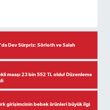
da Dev Sürpriz: Sörloth ve Salah
kli maaşı 23 bin 552 TL oldu! Düzenleme
di
rk girişimcinin bebek ürünleri büyük ilgi