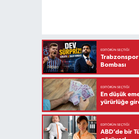
EDITÖRÜN SEÇTIĞI
Trabzonspor'
Bombası
EDITÖRÜN SEÇTIĞI
En düşük eme
yürürlüğe gir
EDITÖRÜN SEÇTIĞI
ABD’de bir Tü