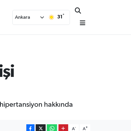
°
31
Ankara
şi
 hipertansiyon hakkında
-
+
A
A