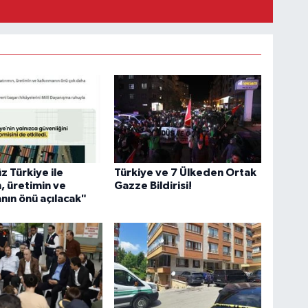
z Türkiye ile
Türkiye ve 7 Ülkeden Ortak
n, üretimin ve
Gazze Bildirisi!
nın önü açılacak"