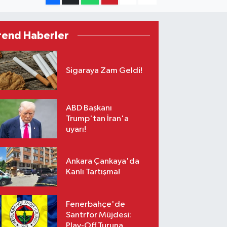
rend Haberler
Sigaraya Zam Geldi!
ABD Başkanı
Trump'tan İran'a
uyarı!
Ankara Çankaya'da
Kanlı Tartışma!
Fenerbahçe'de
Santrfor Müjdesi:
Play-Off Turuna