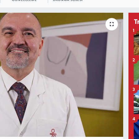
GÜNCELLEME
OKUNMA SÜRESI
T
1
2
3
4