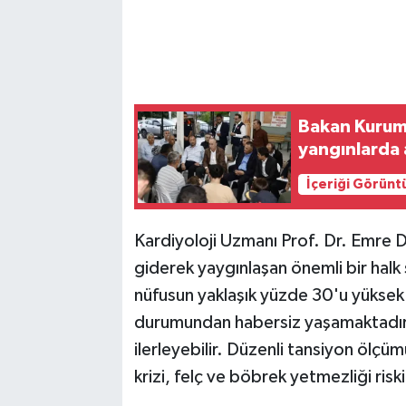
Bakan Kurum 
yangınlarda 
İçeriği Görünt
Kardiyoloji Uzmanı Prof. Dr. Emre 
giderek yaygınlaşan önemli bir halk 
nüfusun yaklaşık yüzde 30'u yüksek
durumundan habersiz yaşamaktadır. 
ilerleyebilir. Düzenli tansiyon ölçüm
krizi, felç ve böbrek yetmezliği ris