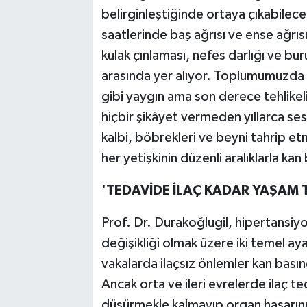
belirginleştiğinde ortaya çıkabilecek
saatlerinde baş ağrısı ve ense ağrıs
kulak çınlaması, nefes darlığı ve bu
arasında yer alıyor. Toplumumuzda
gibi yaygın ama son derece tehlikeli
hiçbir şikâyet vermeden yıllarca se
kalbi, böbrekleri ve beyni tahrip
her yetişkinin düzenli aralıklarla kan
'TEDAVİDE İLAÇ KADAR YAŞAM TA
Prof. Dr. Durakoğlugil, hipertansiyo
değişikliği olmak üzere iki temel ay
vakalarda ilaçsız önlemler kan basıncı
Ancak orta ve ileri evrelerde ilaç te
düşürmekle kalmayıp organ hasarını 