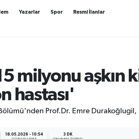
dem
Yazarlar
Spor
Resmi İlanlar
15 milyonu aşkın ki
n hastası'
 Bölümü'nden Prof.Dr. Emre Durakoğlugil,
18.05.2026 - 10:54
3 DK