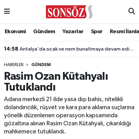
Asayiş
Ankara Nöbetçi Eczaneler
Ekonomi
Gündem
Yazarlar
Spor
Resmi İlanl
Astroloji & Burçlar
Ankara Hava Durumu
14:58
Antalya'da sıcak ve nem bunaltmaya devam ediyor
Bilim & Teknoloji
Ankara Namaz Vakitleri
HABERLER
GÜNDEM
Biyografi
Ankara Trafik Yoğunluk Haritası
Rasim Ozan Kütahyalı
Tutuklandı
Çevre
Süper Lig Puan Durumu ve Fikstür
Adana merkezli 21 ilde yasa dışı bahis, nitelikli
Diğer
Tüm Manşetler
dolandırıcılık, rüşvet ve kara para aklama suçlarına
yönelik düzenlenen operasyon kapsamında
Dünya
Son Dakika Haberleri
gözaltına alınan Rasim Ozan Kütahyalı, çıkarıldığı
mahkemece tutuklandı.
Eğitim
Haber Arşivi