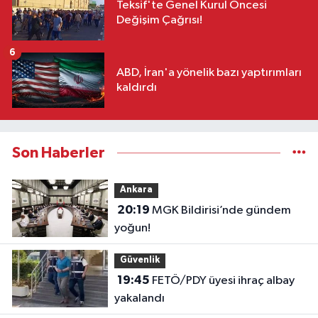
Teksif'te Genel Kurul Öncesi
Değişim Çağrısı!
6
ABD, İran'a yönelik bazı yaptırımları
kaldırdı
Son Haberler
Ankara
20:19
MGK Bildirisi’nde gündem
yoğun!
Güvenlik
19:45
FETÖ/PDY üyesi ihraç albay
yakalandı