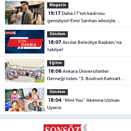
Magazin
19:17
Daha 17’nin kadrosu
genişliyor! Emir Sarıhan ailesiyle
geliyor
Gündem
18:07
Avcılar Belediye Başkanı'na
tahliye!
Eğitim
18:06
Ankara Üniversiteliler
Derneği’nden “5. Bodrum Kahvaltılı
Buluşması”
Gündem
18:04
“Mini You” Akımına Uzman
Uyarısı