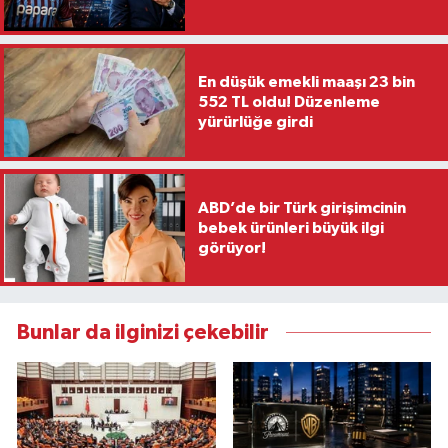
En düşük emekli maaşı 23 bin
552 TL oldu! Düzenleme
yürürlüğe girdi
ABD’de bir Türk girişimcinin
bebek ürünleri büyük ilgi
görüyor!
Bunlar da ilginizi çekebilir