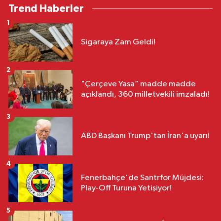
Trend Haberler
1
Sigaraya Zam Geldi!
2
"Çerçeve Yasa” madde madde
açıklandı, 360 milletvekili imzaladı!
3
ABD Başkanı Trump'tan İran'a uyarı!
4
Fenerbahçe'de Santrfor Müjdesi:
Play-Off Turuna Yetişiyor!
5