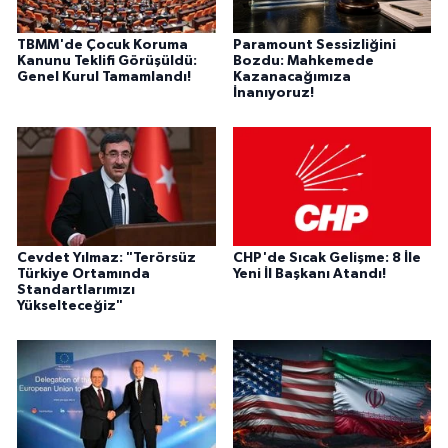
TBMM'de Çocuk Koruma
Paramount Sessizliğini
Kanunu Teklifi Görüşüldü:
Bozdu: Mahkemede
Genel Kurul Tamamlandı!
Kazanacağımıza
İnanıyoruz!
Cevdet Yılmaz: "Terörsüz
CHP'de Sıcak Gelişme: 8 İle
Türkiye Ortamında
Yeni İl Başkanı Atandı!
Standartlarımızı
Yükselteceğiz"