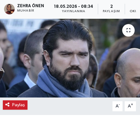
ZEHRA ÖNEN
18.05.2026 - 08:34
2
Ekonomi
MUHABIR
YAYINLANMA
PAYLAŞIM
OKUN
Eleman
Emlak
Gündem
Gurme
Haber
Paylaş
-
+
A
A
İlçe Haberleri
Keşfet
Kültür & Sanat