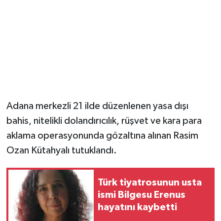
Magazin
Resmi İlanlar
Sağlık
Seri İlan
Adana merkezli 21 ilde düzenlenen yasa dışı
bahis, nitelikli dolandırıcılık, rüşvet ve kara para
Siyaset
aklama operasyonunda gözaltına alınan Rasim
Sokak Hayvanlarını Sahiplendirme
Ozan Kütahyalı tutuklandı.
Sonsöz Özel
Türk tiyatrosunun usta
ismi Bilgesu Erenus
Spor
hayatını kaybetti