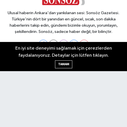
Ulusal haberin Ankara'dan yankılanan sesi: Sonsöz Gazetesi.
Türkiye'nin dört bir yanından en güncel, sıcak, son dakika
haberlerini takip edin, gündemi bizimle okuyun, yorumlayın,
şekillendirin. Sonsöz, sadece haber değil, bir bilinçtir.
En iyi site deneyimi sağlamak için çerezlerden
faydalanıyoruz. Detaylar için lütfen tıklayın.
Ankara Nöbetçi Eczaneler
TAMAM
Ankara Hava Durumu
Ankara Namaz Vakitleri
Ankara Trafik Yoğunluk Haritası
Puan Durumu ve Fikstür
Tüm Manşetler
Son Dakika Haberleri
Haber Arşivi
Künye
Ekonomi
Gündem
Yazarlar
Spor