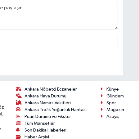
Ankara Nöbetçi Eczaneler
Künye
Ankara Hava Durumu
Gündem
Ankara Namaz Vakitleri
Spor
öz
Ankara Trafik Yoğunluk Haritası
Magazin
l,
Puan Durumu ve Fikstür
Asayiş
Tüm Manşetler
,
Son Dakika Haberleri
Haber Arşivi