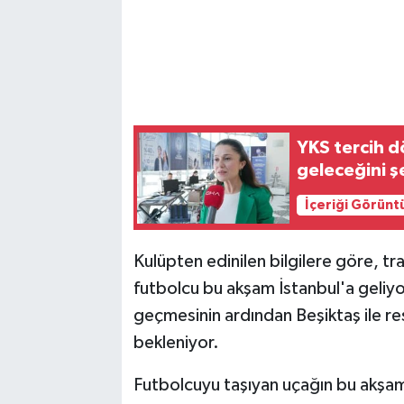
YKS tercih d
geleceğini ş
İçeriği Görünt
Kulüpten edinilen bilgilere göre, t
futbolcu bu akşam İstanbul'a geliyor.
geçmesinin ardından Beşiktaş ile 
bekleniyor.
Futbolcuyu taşıyan uçağın bu akşa