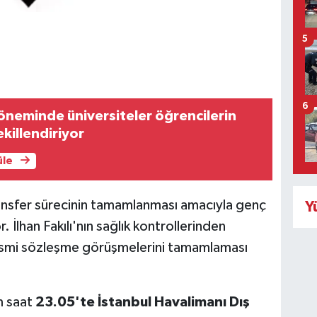
5
6
öneminde üniversiteler öğrencilerin
ekillendiriyor
üle
ransfer sürecinin tamamlanması amacıyla genç
Y
 İlhan Fakılı'nın sağlık kontrollerinden
resmi sözleşme görüşmelerini tamamlaması
m saat
23.05'te İstanbul Havalimanı Dış