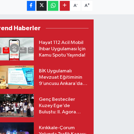
-
+
A
A
rend Haberler
Hayat 112 Acil Mobil
İhbar Uygulaması İçin
Kamu Spotu Yayında!
BİK Uygulamalı
Mevzuat Eğitiminin
9’uncusu Ankara’da
yapıldı
Genç Besteciler
Kuzey Ege’de
Buluştu: II. Agora
Bestecilik Kampı
Başladı
Kırıkkale-Çorum