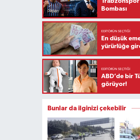
Trabzonspor'
Bombası
EDITÖRÜN SEÇTIĞI
En düşük eme
yürürlüğe gir
EDITÖRÜN SEÇTIĞI
ABD’de bir Tü
görüyor!
Bunlar da ilginizi çekebilir