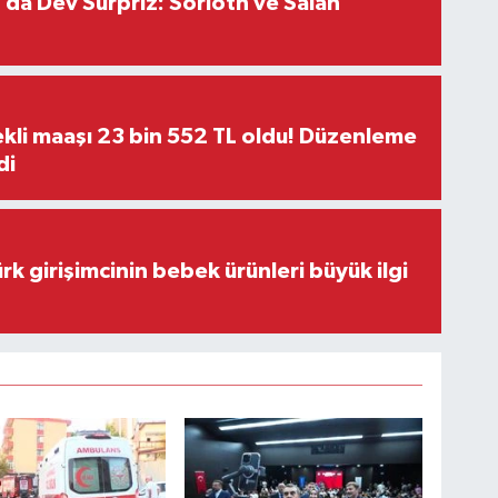
da Dev Sürpriz: Sörloth ve Salah
kli maaşı 23 bin 552 TL oldu! Düzenleme
di
rk girişimcinin bebek ürünleri büyük ilgi