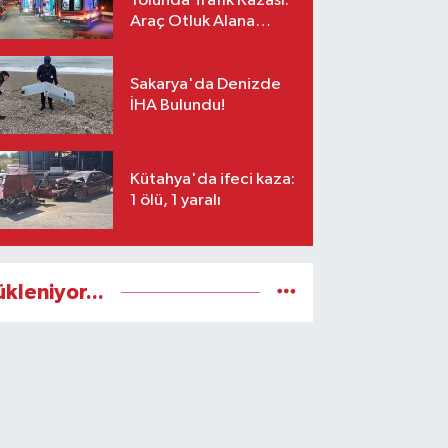
Yolunda Trafik Kazası:
Araç Otluk Alana
Devrildi, Yaralılar Var!
Sakarya'da Denizde
İHA Bulundu!
Kütahya'da ifeci kaza:
1 ölü, 1 yaralı
ükleniyor...