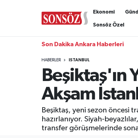
Ekonomi
Gün
Sonsöz Özel
Son Dakika Ankara Haberleri
HABERLER
ISTANBUL
Beşiktaş'ın Y
Akşam İstan
Beşiktaş, yeni sezon öncesi t
hazırlanıyor. Siyah-beyazlılar
transfer görüşmelerinde sona