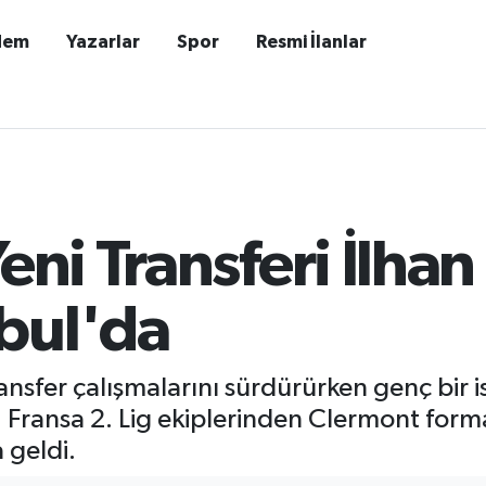
dem
Yazarlar
Spor
Resmi İlanlar
eni Transferi İlhan 
bul'da
ransfer çalışmalarını sürdürürken genç bi
, Fransa 2. Lig ekiplerinden Clermont formas
 geldi.