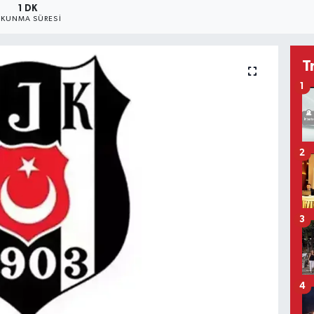
1 DK
KUNMA SÜRESI
T
1
2
3
4