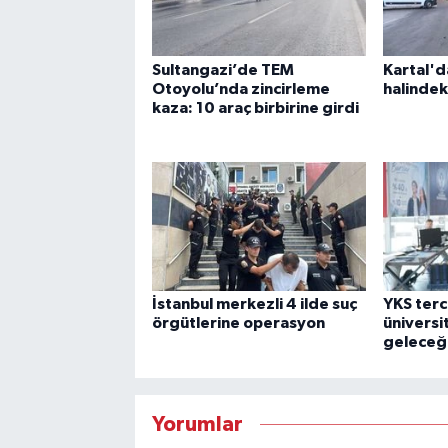
Sultangazi’de TEM
Kartal'd
Otoyolu’nda zincirleme
halindek
kaza: 10 araç birbirine girdi
İstanbul merkezli 4 ilde suç
YKS ter
örgütlerine operasyon
üniversi
geleceği
Yorumlar