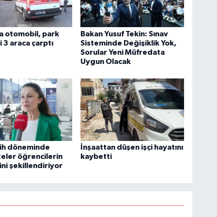
a otomobil, park
Bakan Yusuf Tekin: Sınav
i 3 araca çarptı
Sisteminde Değişiklik Yok,
Sorular Yeni Müfredata
Uygun Olacak
cih döneminde
İnşaattan düşen işçi hayatını
teler öğrencilerin
kaybetti
ni şekillendiriyor