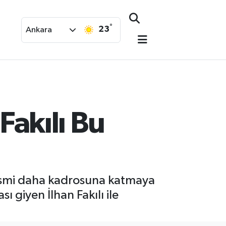
°
23
Ankara
Fakılı Bu
r ismi daha kadrosuna katmaya
ı giyen İlhan Fakılı ile