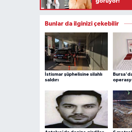
görüyor!
Bunlar da ilginizi çekebilir
İstismar şüphelisine silahlı
Bursa'da
saldırı
operasy