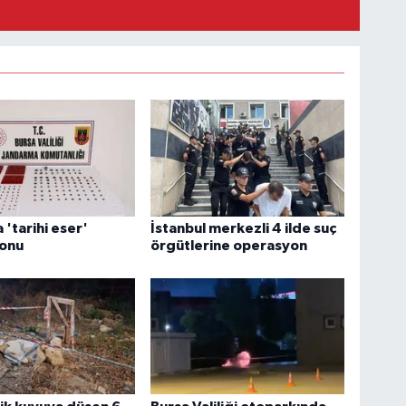
 'tarihi eser'
İstanbul merkezli 4 ilde suç
onu
örgütlerine operasyon