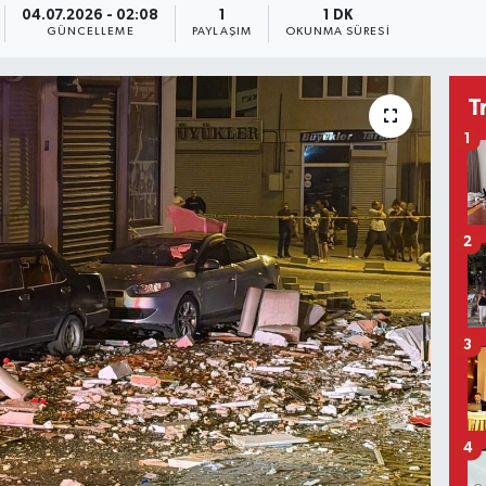
04.07.2026 - 02:08
1
1 DK
GÜNCELLEME
PAYLAŞIM
OKUNMA SÜRESI
T
1
2
3
4