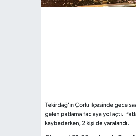
Magazin
Resmi İlanlar
Sağlık
Seri İlan
Siyaset
Sokak Hayvanlarını Sahiplendirme
Tekirdağ'ın Çorlu ilçesinde gece s
Sonsöz Özel
gelen patlama faciaya yol açtı. Patl
Spor
kaybederken, 2 kişi de yaralandı.