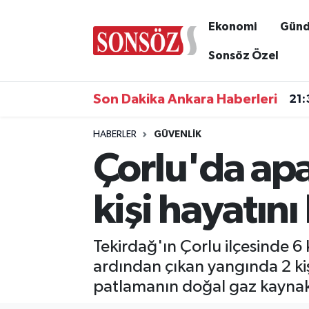
Ekonomi
Gün
Asayiş
Ankara Nöbetçi Eczaneler
Sonsöz Özel
Astroloji & Burçlar
Ankara Hava Durumu
Son Dakika Ankara Haberleri
21:
Bilim & Teknoloji
Ankara Namaz Vakitleri
HABERLER
GÜVENLIK
Çorlu'da ap
Biyografi
Ankara Trafik Yoğunluk Haritası
Çevre
Süper Lig Puan Durumu ve Fikstür
kişi hayatını
Diğer
Tüm Manşetler
Tekirdağ'ın Çorlu ilçesinde 
Dünya
Son Dakika Haberleri
ardından çıkan yangında 2 kişi
patlamanın doğal gaz kaynakl
Eğitim
Haber Arşivi