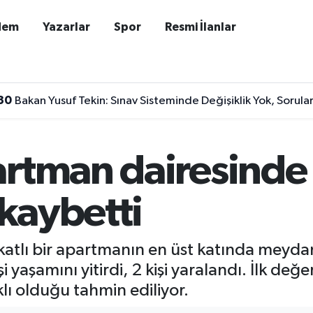
dem
Yazarlar
Spor
Resmi İlanlar
30
Bakan Yusuf Tekin: Sınav Sisteminde Değişiklik Yok, Soru
artman dairesinde
 kaybetti
6 katlı bir apartmanın en üst katında meyd
 yaşamını yitirdi, 2 kişi yaralandı. İlk de
ı olduğu tahmin ediliyor.