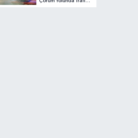
Çorum Yolunda Trafik
Kazası: Araç Otluk
Alana Devrildi,
Yaralılar Var!