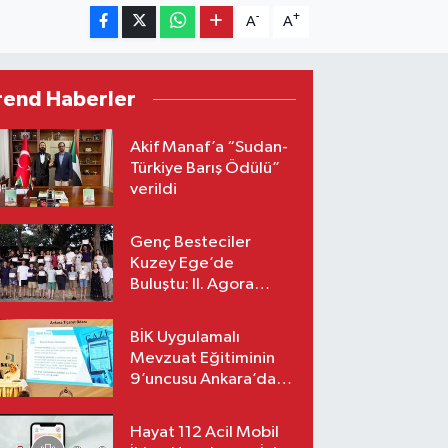
-
+
A
A
rend Haberler
Akif Manaf’a “Sudan-
Türkiye Barış Ödülü”
verildi
Genç Besteciler
Kuzey Ege’de
Buluştu: II. Agora
Bestecilik Kampı
Başladı
BİK Uygulamalı
Mevzuat Eğitiminin
9’uncusu Ankara’da
yapıldı
Hayat 112 Acil Mobil