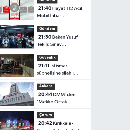
Gündem
21:40
Hayat 112 Acil
Mobil İhbar
Uygulaması İçin Kamu
Gündem
Spotu Yayında!
21:30
Bakan Yusuf
Tekin: Sınav
Sisteminde Değişiklik
Güvenlik
Yok, Sorular Yeni
21:11
İstismar
Müfredata Uygun
şüphelisine silahlı
Olacak
saldırı
Ankara
20:44
DMM'den
'Mekke Ortak
Savunma Anlaşması'
Çorum
İddialarına Yalanlama
20:42
Kırıkkale-