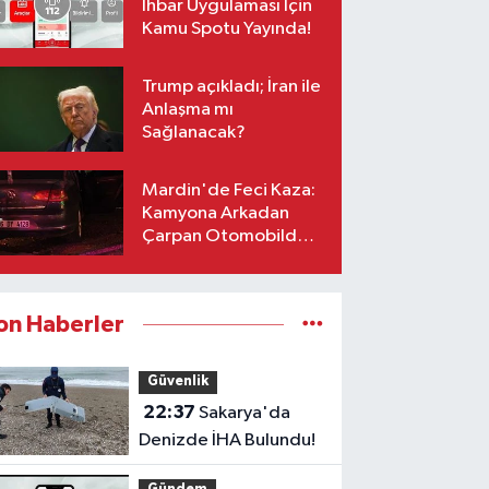
İhbar Uygulaması İçin
Kamu Spotu Yayında!
Trump açıkladı; İran ile
Anlaşma mı
Sağlanacak?
Mardin'de Feci Kaza:
Kamyona Arkadan
Çarpan Otomobilde 1
Ölü, 2 Ağır Yaralı
on Haberler
Güvenlik
22:37
Sakarya'da
Denizde İHA Bulundu!