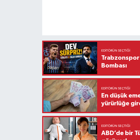
EDITÖRÜN SEÇTIĞI
Trabzonspor'
Bombası
EDITÖRÜN SEÇTIĞI
En düşük eme
yürürlüğe gir
EDITÖRÜN SEÇTIĞI
ABD’de bir Tü