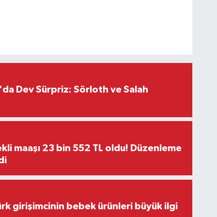
da Dev Sürpriz: Sörloth ve Salah
kli maaşı 23 bin 552 TL oldu! Düzenleme
di
rk girişimcinin bebek ürünleri büyük ilgi