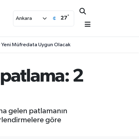
°
27
Ankara
lar Yeni Müfredata Uygun Olacak
 patlama: 2
ana gelen patlamanın
ğerlendirmelere göre