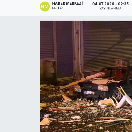
HABER MERKEZI
04.07.2026 - 02:35
EDITÖR
YAYINLANMA
Ekonomi
Eleman
Emlak
Gündem
Gurme
Haber
İlçe Haberleri
Keşfet
Kültür & Sanat