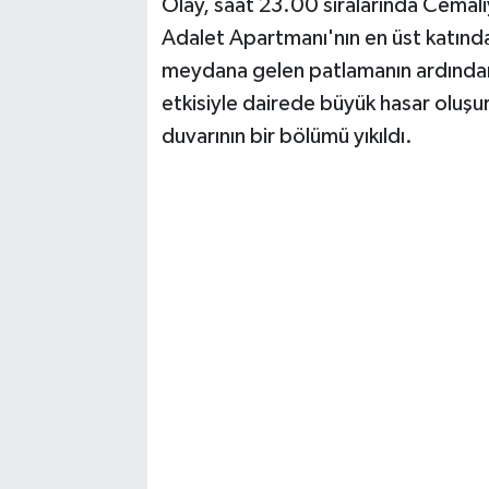
Olay, saat 23.00 sıralarında Cemali
Vasıta
Adalet Apartmanı'nın en üst katında
Yaşam
meydana gelen patlamanın ardından 
etkisiyle dairede büyük hasar oluş
duvarının bir bölümü yıkıldı.