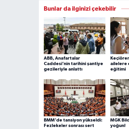
Bunlar da ilginizi çekebilir
ABB, Anafartalar
Keçiören
Caddesi’nin tarihini şantiye
ailelere 
gezileriyle anlattı
eğitimi
BMM’de tansiyon yükseldi:
MGK Bil
Fezlekeler sonrası sert
yoğun!