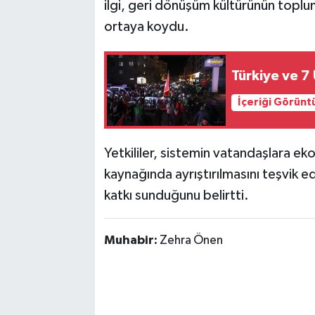
ilgi, geri dönüşüm kültürünün toplu
ortaya koydu.
Türkiye ve 7
İçeriği Görünt
Yetkililer, sistemin vatandaşlara ek
kaynağında ayrıştırılmasını teşvik e
katkı sunduğunu belirtti.
Muhabir:
Zehra Önen