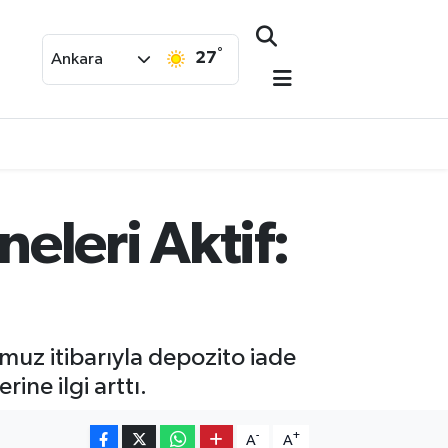
°
27
Ankara
eleri Aktif:
muz itibarıyla depozito iade
ne ilgi arttı.
-
+
A
A