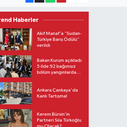
rend Haberler
Akif Manaf’a “Sudan-
Türkiye Barış Ödülü”
verildi
Bakan Kurum açıkladı:
5 ilde 92 bağımsız
bölüm yangınlarda
ağır hasar gördü
Ankara Çankaya'da
Kanlı Tartışma!
Kerem Bürsin’in
Partneri Sıla Türkoğlu
mu Olacak?