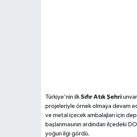
Magazin
Resmi İlanlar
Sağlık
Seri İlan
Siyaset
Sokak Hayvanlarını Sahiplendirme
Türkiye'nin ilk
Sıfır Atık Şehri
unvan
projeleriyle örnek olmaya devam ed
Sonsöz Özel
ve metal içecek ambalajları için de
Spor
başlanmasının ardından ilçedeki D
yoğun ilgi gördü.