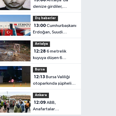
Antalya'da
denize girdiler,
boğuldular
Dış haberler
13:00
Cumhurbaşkanı
Erdoğan, Suudi
Arabistan’a gitti
Antalya
12:28
6 metrelik
kuyuya düşen 6
yaşındaki Yasin
Bursa
kurtarıldı
12:13
Bursa Valiliği
otoparkında şüpheli
valiz paniği
Ankara
12:09
ABB,
Anafartalar
Caddesi’nin tarihini