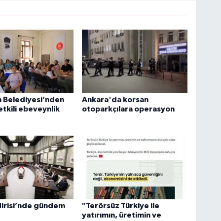
 Belediyesi’nden
Ankara'da korsan
etkili ebeveynlik
otoparkçılara operasyon
dirisi’nde gündem
"Terörsüz Türkiye ile
yatırımın, üretimin ve