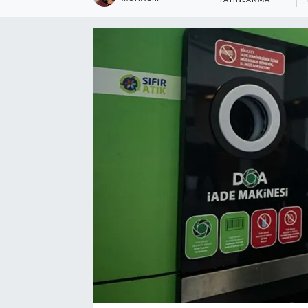
YAYINLANMA
Ekonomi
Eleman
Emlak
Gündem
Gurme
Haber
İlçe Haberleri
Keşfet
Kültür & Sanat