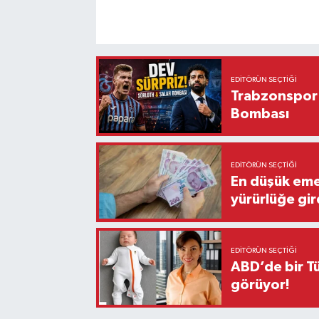
EDITÖRÜN SEÇTIĞI
Trabzonspor'
Bombası
EDITÖRÜN SEÇTIĞI
En düşük eme
yürürlüğe gir
EDITÖRÜN SEÇTIĞI
ABD’de bir Tü
görüyor!