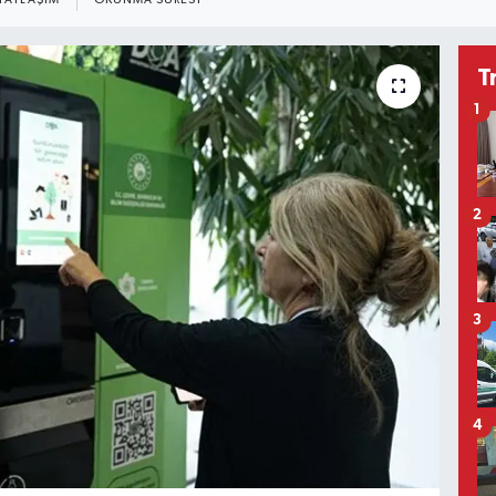
PAYLAŞIM
OKUNMA SÜRESI
T
1
2
3
4