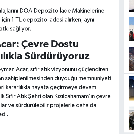
alajlarını DOA Depozito İade Makinelerine
için 1 TL depozito iadesi alırken, aynı
kı sağlıyor.
car: Çevre Dostu
lılıkla Sürdürüyoruz
yman Acar, sıfır atık vizyonunu güçlendiren
dan sahiplenilmesinden duyduğu memnuniyeti
eri kararlılıkla hayata geçirmeye devam
 ilk Sıfır Atık Şehri olan Kızılcahamam'ın çevre
mlar ve sürdürülebilir projelerle daha da
edi.