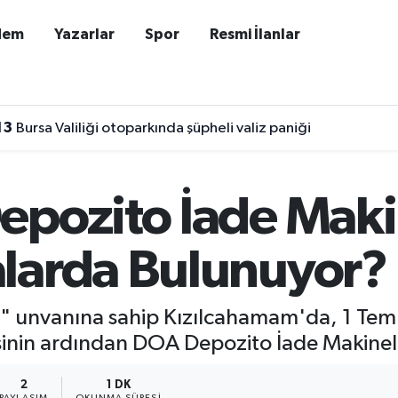
dem
Yazarlar
Spor
Resmi İlanlar
13
Bursa Valiliği otoparkında şüpheli valiz paniği
pozito İade Makin
larda Bulunuyor?
ehri" unvanına sahip Kızılcahamam'da, 1 Tem
sinin ardından DOA Depozito İade Makineleri
2
1 DK