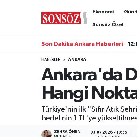
Ekonomi
Gün
Asayiş
Ankara Nöbetçi Eczaneler
Sonsöz Özel
Astroloji & Burçlar
Ankara Hava Durumu
Son Dakika Ankara Haberleri
12:
Bilim & Teknoloji
Ankara Namaz Vakitleri
HABERLER
ANKARA
Ankara'da De
Biyografi
Ankara Trafik Yoğunluk Haritası
Çevre
Süper Lig Puan Durumu ve Fikstür
Hangi Nokta
Diğer
Tüm Manşetler
Türkiye'nin ilk "Sıfır Atık Ş
Dünya
Son Dakika Haberleri
bedelinin 1 TL'ye yükseltilme
Eğitim
Haber Arşivi
ZEHRA ÖNEN
03.07.2026 - 10:55
MUHABIR