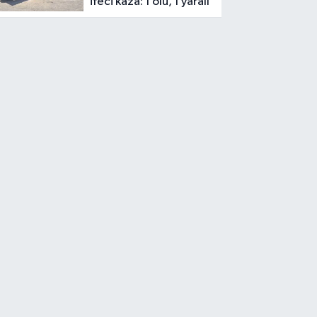
ifeci kaza: 1 ölü, 1 yaralı