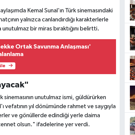
aylaşımda Kemal Sunal'ın Türk sinemasındaki
atçının yalnızca canlandırdığı karakterlerle
unutulmaz bir miras bıraktığını belirtti.
ekke Ortak Savunma Anlaşması'
Yalanlama
üle
ayacak"
 sinemasının unutulmaz ismi, güldürürken
ı vefatının yıl dönümünde rahmet ve saygıyla
erler ve gönüllerde edindiği yerle daima
net olsun." ifadelerine yer verdi.