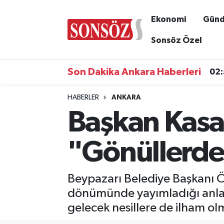
Ekonomi
Gün
Asayiş
Ankara Nöbetçi Eczaneler
Sonsöz Özel
Astroloji & Burçlar
Ankara Hava Durumu
Son Dakika Ankara Haberleri
02
Bilim & Teknoloji
Ankara Namaz Vakitleri
HABERLER
ANKARA
Başkan Kasa
Biyografi
Ankara Trafik Yoğunluk Haritası
Çevre
Süper Lig Puan Durumu ve Fikstür
"Gönüllerd
Diğer
Tüm Manşetler
Beypazarı Belediye Başkanı Ö
Dünya
Son Dakika Haberleri
dönümünde yayımladığı anlamlı
gelecek nesillere de ilham o
Eğitim
Haber Arşivi