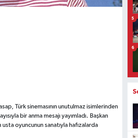
5
6
S
sap, Türk sinemasının unutulmaz isimlerinden
ayısıyla bir anma mesajı yayımladı. Başkan
n usta oyuncunun sanatıyla hafızalarda