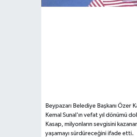
Magazin
Resmi İlanlar
Sağlık
Seri İlan
Siyaset
Sokak Hayvanlarını Sahiplendirme
Beypazarı Belediye Başkanı Özer Ka
Sonsöz Özel
Kemal Sunal'ın vefat yıl dönümü dol
Spor
Kasap, milyonların sevgisini kazana
yaşamayı sürdüreceğini ifade etti.