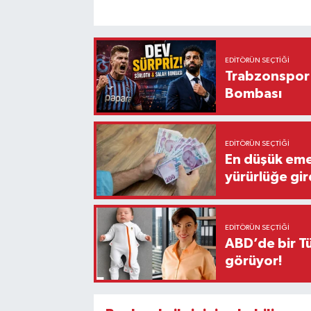
EDITÖRÜN SEÇTIĞI
Trabzonspor'
Bombası
EDITÖRÜN SEÇTIĞI
En düşük eme
yürürlüğe gir
EDITÖRÜN SEÇTIĞI
ABD’de bir Tü
görüyor!