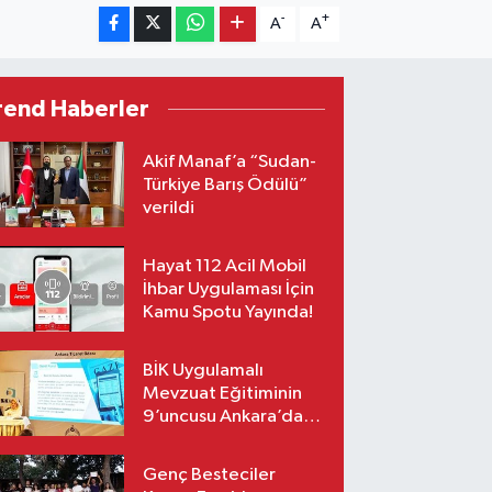
-
+
A
A
rend Haberler
Akif Manaf’a “Sudan-
Türkiye Barış Ödülü”
verildi
Hayat 112 Acil Mobil
İhbar Uygulaması İçin
Kamu Spotu Yayında!
BİK Uygulamalı
Mevzuat Eğitiminin
9’uncusu Ankara’da
yapıldı
Genç Besteciler