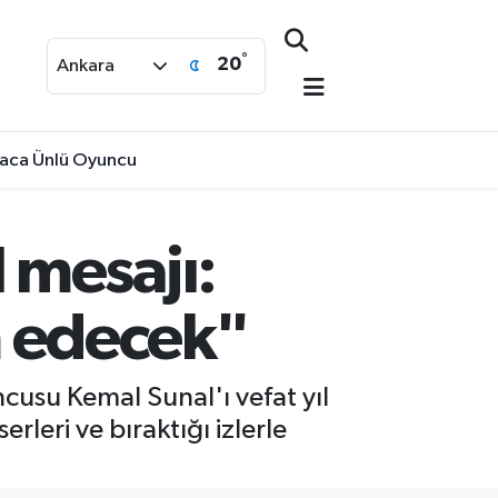
°
20
Ankara
nyaca Ünlü Oyuncu
 mesajı:
 edecek"
cusu Kemal Sunal'ı vefat yıl
leri ve bıraktığı izlerle