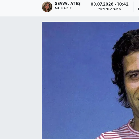
ŞEVVAL ATEŞ
03.07.2026 - 10:42
MUHABIR
YAYINLANMA
Ekonomi
Eleman
Emlak
Gündem
Gurme
Haber
İlçe Haberleri
Keşfet
Kültür & Sanat