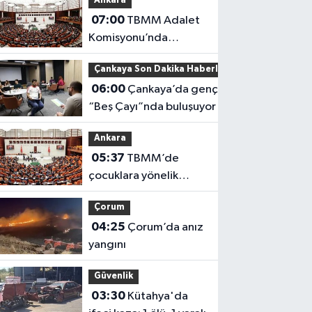
Ankara
hasar oluştu
07:00
TBMM Adalet
Komisyonu’nda
‘Terörsüz Türkiye’
Çankaya Son Dakika Haberleri
çerçeve yasası
06:00
Çankaya’da gençler
görüşülüyor
“Beş Çayı”nda buluşuyor
Ankara
05:37
TBMM’de
çocuklara yönelik
düzenleme
Çorum
04:25
Çorum’da anız
yangını
Güvenlik
03:30
Kütahya'da