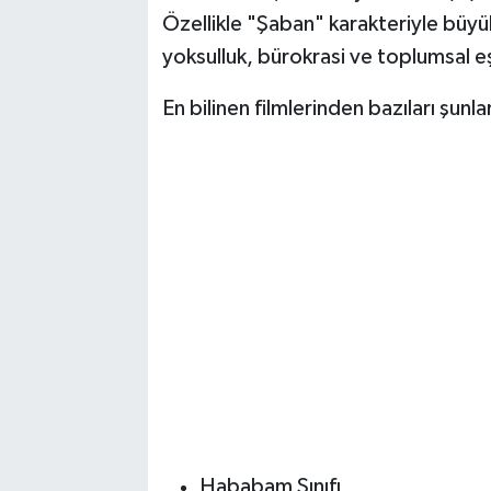
Özellikle "Şaban" karakteriyle büyük
yoksulluk, bürokrasi ve toplumsal eşit
En bilinen filmlerinden bazıları şunla
Hababam Sınıfı