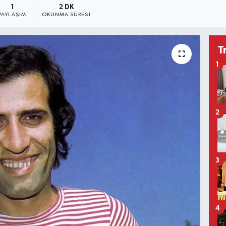
1
2 DK
PAYLAŞIM
OKUNMA SÜRESI
T
1
2
3
4