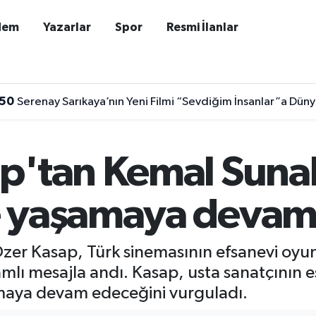
dem
Yazarlar
Spor
Resmi İlanlar
:50
Serenay Sarıkaya’nın Yeni Filmi “Sevdiğim İnsanlar”a Dü
p'tan Kemal Sunal
e yaşamaya devam
zer Kasap, Türk sinemasının efsanevi oyun
 mesajla andı. Kasap, usta sanatçının eser
lmaya devam edeceğini vurguladı.