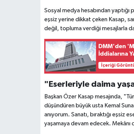
Vasıta
Sosyal medya hesabından yaptığı p
Yaşam
eşsiz yerine dikkat çeken Kasap, san
değil, topluma verdiği mesajlarla da 
DMM'den 'M
İddialarına 
İçeriği Görünt
"Eserleriyle daima yaş
Başkan Özer Kasap mesajında, "Türk
düşündüren büyük usta Kemal Sunal'
anıyorum. Sanatı, bıraktığı eşsiz es
yaşamaya devam edecek. Mekânı cen