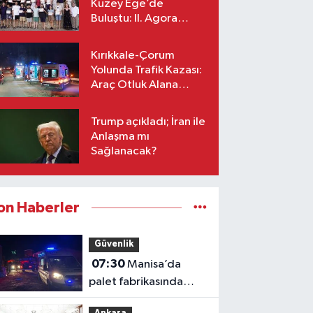
Kuzey Ege’de
Buluştu: II. Agora
Bestecilik Kampı
Başladı
Kırıkkale-Çorum
Yolunda Trafik Kazası:
Araç Otluk Alana
Devrildi, Yaralılar Var!
Trump açıkladı; İran ile
Anlaşma mı
Sağlanacak?
on Haberler
Güvenlik
07:30
Manisa’da
palet fabrikasında
yangın: Fabrikada