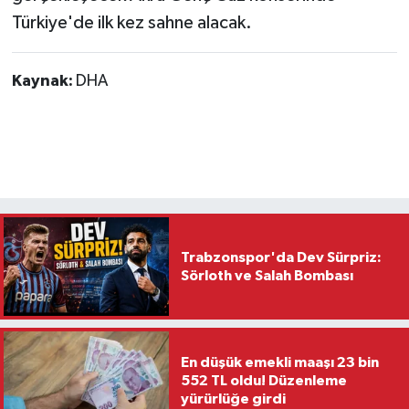
Türkiye'de ilk kez sahne alacak.
Kaynak:
DHA
Trabzonspor'da Dev Sürpriz:
Sörloth ve Salah Bombası
En düşük emekli maaşı 23 bin
552 TL oldu! Düzenleme
yürürlüğe girdi