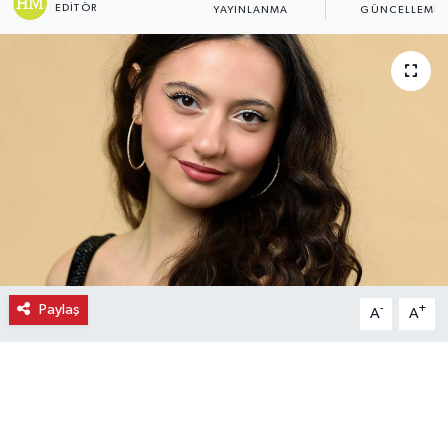
EDITÖR
YAYINLANMA
GÜNCELLEME
Ekonomi
Eleman
Emlak
Gündem
Gurme
Haber
Paylaş
-
+
A
A
İlçe Haberleri
Keşfet
Kültür & Sanat