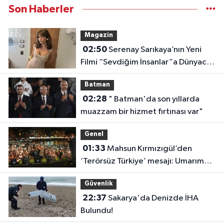
Son Haberler
Magazin
02:50
Serenay Sarıkaya’nın Yeni
Filmi “Sevdiğim İnsanlar”a Dünyaca
Ünlü Oyuncu
Batman
02:28
" Batman'da son yıllarda
muazzam bir hizmet fırtınası var"
Genel
01:33
Mahsun Kırmızıgül’den
‘Terörsüz Türkiye’ mesajı: Umarım
barış kalıcı olur
Güvenlik
22:37
Sakarya'da Denizde İHA
Bulundu!