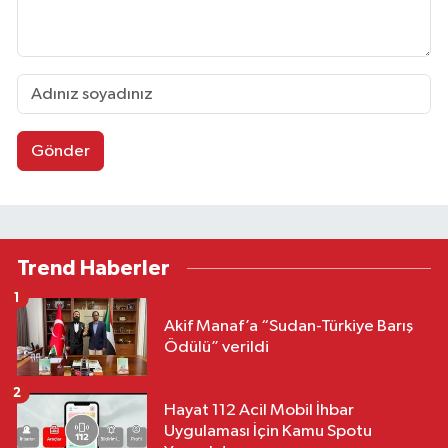
Gönder
Trend Haberler
1
Akif Manaf’a “Sudan-Türkiye Barış
Ödülü” verildi
2
Hayat 112 Acil Mobil İhbar
Uygulaması İçin Kamu Spotu