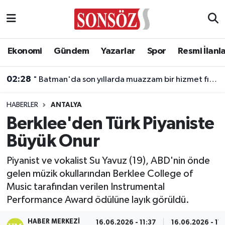
Asayiş
Ankara Nöbetçi Eczaneler
Ekonomi
Gündem
Yazarlar
Spor
Resmi İlanl
Astroloji & Burçlar
Ankara Hava Durumu
02:28
" Batman'da son yıllarda muazzam bir hizmet fırtınası var"
Bilim & Teknoloji
Ankara Namaz Vakitleri
HABERLER
ANTALYA
Biyografi
Ankara Trafik Yoğunluk Haritası
Berklee'den Türk Piyaniste
Büyük Onur
Çevre
Süper Lig Puan Durumu ve Fikstür
Piyanist ve vokalist Su Yavuz (19), ABD'nin önde
Diğer
Tüm Manşetler
gelen müzik okullarından Berklee College of
Music tarafından verilen Instrumental
Dünya
Son Dakika Haberleri
Performance Award ödülüne layık görüldü.
Eğitim
Haber Arşivi
HABER MERKEZI
16.06.2026 - 11:37
16.06.2026 - 11: