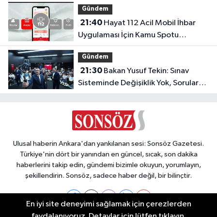
Gündem
21:40
Hayat 112 Acil Mobil İhbar
Uygulaması İçin Kamu Spotu
Yayında!
Gündem
21:30
Bakan Yusuf Tekin: Sınav
Sisteminde Değişiklik Yok, Sorular
Yeni Müfredata Uygun Olacak
Ulusal haberin Ankara'dan yankılanan sesi: Sonsöz Gazetesi.
Türkiye'nin dört bir yanından en güncel, sıcak, son dakika
haberlerini takip edin, gündemi bizimle okuyun, yorumlayın,
şekillendirin. Sonsöz, sadece haber değil, bir bilinçtir.
En iyi site deneyimi sağlamak için çerezlerden
faydalanıyoruz. Detaylar için lütfen tıklayın.