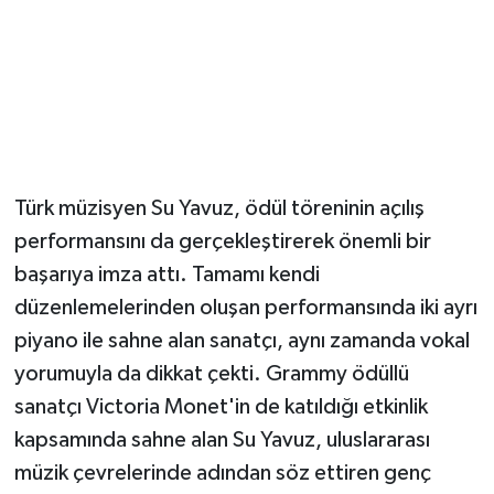
Magazin
Resmi İlanlar
Sağlık
Türk müzisyen Su Yavuz, ödül töreninin açılış
Seri İlan
performansını da gerçekleştirerek önemli bir
başarıya imza attı. Tamamı kendi
Siyaset
düzenlemelerinden oluşan performansında iki ayrı
Sokak Hayvanlarını Sahiplendirme
piyano ile sahne alan sanatçı, aynı zamanda vokal
yorumuyla da dikkat çekti. Grammy ödüllü
Sonsöz Özel
sanatçı Victoria Monet'in de katıldığı etkinlik
kapsamında sahne alan Su Yavuz, uluslararası
Spor
müzik çevrelerinde adından söz ettiren genç