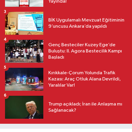
Yayında!
3
BİK Uygulamalı Mevzuat Eğitiminin
9’uncusu Ankara’da yapıldı
4
Genç Besteciler Kuzey Ege’de
Buluştu: II. Agora Bestecilik Kampı
Başladı
5
Kırıkkale-Çorum Yolunda Trafik
Kazası: Araç Otluk Alana Devrildi,
Yaralılar Var!
6
Trump açıkladı; İran ile Anlaşma mı
Sağlanacak?