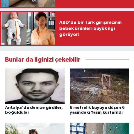
ABD’de bir Türk girişimcinin
bebek ürünleri büyük ilgi
görüyor!
Bunlar da ilginizi çekebilir
Antalya'da denize girdiler,
6 metrelik kuyuya düşen 6
boğuldular
yaşındaki Yasin kurtarıldı