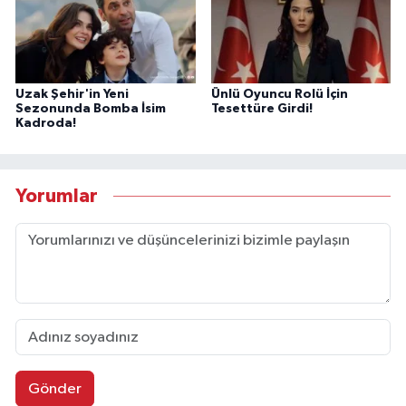
Uzak Şehir'in Yeni
Ünlü Oyuncu Rolü İçin
Sezonunda Bomba İsim
Tesettüre Girdi!
Kadroda!
Yorumlar
Gönder