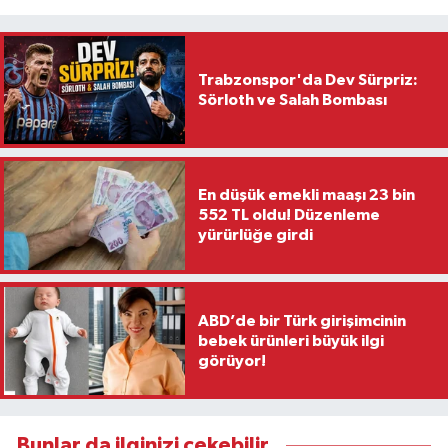
Trabzonspor'da Dev Sürpriz:
Sörloth ve Salah Bombası
En düşük emekli maaşı 23 bin
552 TL oldu! Düzenleme
yürürlüğe girdi
ABD’de bir Türk girişimcinin
bebek ürünleri büyük ilgi
görüyor!
Bunlar da ilginizi çekebilir