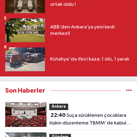
ortak oldu !
5
ABB’den Ankara’ya yeni kedi
merkezi!
6
Kütahya'da ifeci kaza: 1 ölü, 1 yaralı
Son Haberler
Ankara
22:40
Suça sürüklenen çocuklara
ilişkin düzenleme TBMM'de kabul
edildi
Gündem