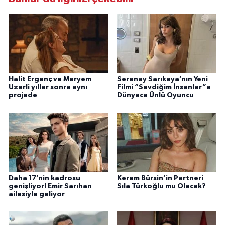
Halit Ergenç ve Meryem
Serenay Sarıkaya’nın Yeni
Uzerli yıllar sonra aynı
Filmi “Sevdiğim İnsanlar”a
projede
Dünyaca Ünlü Oyuncu
Daha 17’nin kadrosu
Kerem Bürsin’in Partneri
genişliyor! Emir Sarıhan
Sıla Türkoğlu mu Olacak?
ailesiyle geliyor