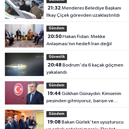
21:32
Menderes Belediye Başkanı
İlkay Çiçek görevden uzaklaştırıldı
Gündem
20:50
Hakan Fidan: Mekke
Anlaşması’nın hedefi İran değil
Güvenlik
20:48
Bodrum'da 6 kaçak göçmen
yakalandı
Gündem
19:44
Gökhan Günaydın: Kimsenin
peşinden gitmiyoruz, barışın ve
demokrasinin peşindeyiz
Gündem
19:08
Bakan Gürlek'ten uyuşturucu