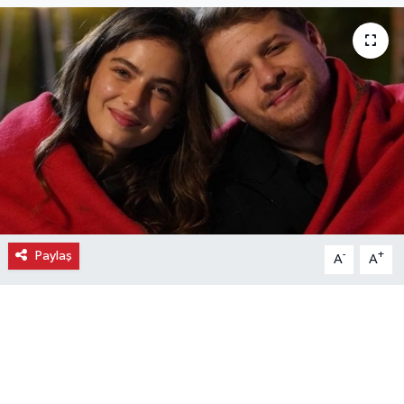
Ekonomi
Eleman
Emlak
Gündem
Gurme
Paylaş
-
+
A
A
Haber
İlçe Haberleri
Keşfet
Kültür & Sanat