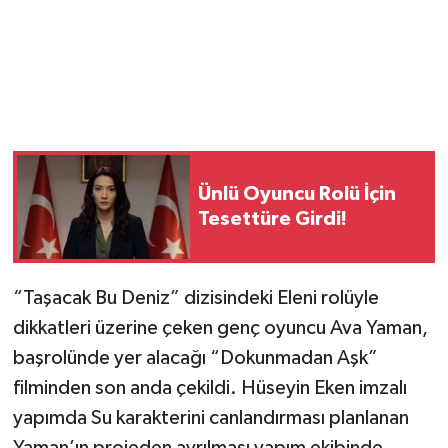
Magazin
Resmi İlanlar
Sağlık
Ünlü Oyuncu Rolü İçin
Seri İlan
Tesettüre Girdi!
Siyaset
“Taşacak Bu Deniz” dizisindeki Eleni rolüyle
Sokak Hayvanlarını Sahiplendirme
dikkatleri üzerine çeken genç oyuncu Ava Yaman,
Sonsöz Özel
başrolünde yer alacağı “Dokunmadan Aşk”
filminden son anda çekildi. Hüseyin Eken imzalı
Spor
yapımda Su karakterini canlandırması planlanan
Yaman’ın projeden ayrılması yapım ekibinde