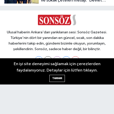
ve sokak çeteleri mesajı: 'Devlet
buradadır'
Ulusal haberin Ankara'dan yankılanan sesi: Sonsöz Gazetesi.
Türkiye'nin dört bir yanından en güncel, sıcak, son dakika
haberlerini takip edin, gündemi bizimle okuyun, yorumlayın,
şekillendirin. Sonsöz, sadece haber değil, bir bilinçtir.
En iyi site deneyimi sağlamak için çerezlerden
faydalanıyoruz. Detaylar için lütfen tıklayın.
Ankara Nöbetçi Eczaneler
TAMAM
Ankara Hava Durumu
Ankara Namaz Vakitleri
Ankara Trafik Yoğunluk Haritası
Puan Durumu ve Fikstür
Tüm Manşetler
Son Dakika Haberleri