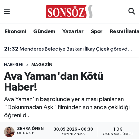
Asayiş
Ankara Nöbetçi Eczaneler
Ekonomi
Gündem
Yazarlar
Spor
Resmi İlanl
Astroloji & Burçlar
Ankara Hava Durumu
21:32
Menderes Belediye Başkanı İlkay Çiçek görevden uzaklaştırıldı
Bilim & Teknoloji
Ankara Namaz Vakitleri
HABERLER
MAGAZIN
Biyografi
Ankara Trafik Yoğunluk Haritası
Ava Yaman'dan Kötü
Haber!
Çevre
Süper Lig Puan Durumu ve Fikstür
Ava Yaman’ın başrolünde yer alması planlanan
Diğer
Tüm Manşetler
“Dokunmadan Aşk” filminden son anda çekildiği
öğrenildi.
Dünya
Son Dakika Haberleri
ZEHRA ÖNEN
30.05.2026 - 00:30
1 DK
Eğitim
Haber Arşivi
MUHABIR
YAYINLANMA
OKUNMA SÜRESI