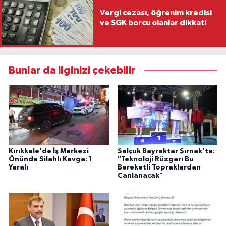
Vergi cezası, öğrenim kredisi
ve SGK borcu olanlar dikkat!
Bunlar da ilginizi çekebilir
Kırıkkale'de İş Merkezi
Selçuk Bayraktar Şırnak’ta:
Önünde Silahlı Kavga: 1
"Teknoloji Rüzgarı Bu
Yaralı
Bereketli Topraklardan
Canlanacak"