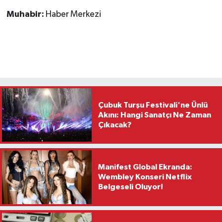
Muhabir:
Haber Merkezi
Çubuk Turşu Festivali'ne Ünlü
Akını: Hangi Sanatçı Ne Zaman
Çıkacak?
Manifest Global Ekranda:
Wembley Konseri Netflix
Belgeseli Oluyor!