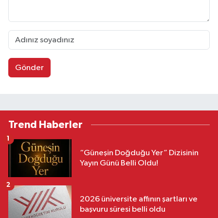
Gönder
Trend Haberler
1
“Güneşin Doğduğu Yer” Dizisinin
Yayın Günü Belli Oldu!
2
2026 üniversite affının şartları ve
başvuru süresi belli oldu