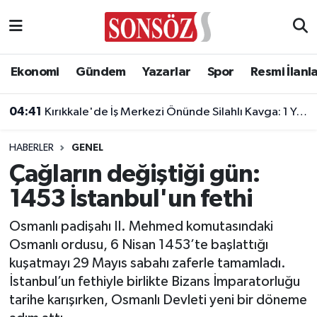
Asayiş
Ankara Nöbetçi Eczaneler
Ekonomi
Gündem
Yazarlar
Spor
Resmi İlanl
Astroloji & Burçlar
Ankara Hava Durumu
04:41
Kırıkkale'de İş Merkezi Önünde Silahlı Kavga: 1 Yaralı
Bilim & Teknoloji
Ankara Namaz Vakitleri
HABERLER
GENEL
Biyografi
Ankara Trafik Yoğunluk Haritası
Çağların değiştiği gün:
1453 İstanbul'un fethi
Çevre
Süper Lig Puan Durumu ve Fikstür
Osmanlı padişahı II. Mehmed komutasındaki
Diğer
Tüm Manşetler
Osmanlı ordusu, 6 Nisan 1453’te başlattığı
kuşatmayı 29 Mayıs sabahı zaferle tamamladı.
Dünya
Son Dakika Haberleri
İstanbul’un fethiyle birlikte Bizans İmparatorluğu
tarihe karışırken, Osmanlı Devleti yeni bir döneme
Eğitim
Haber Arşivi