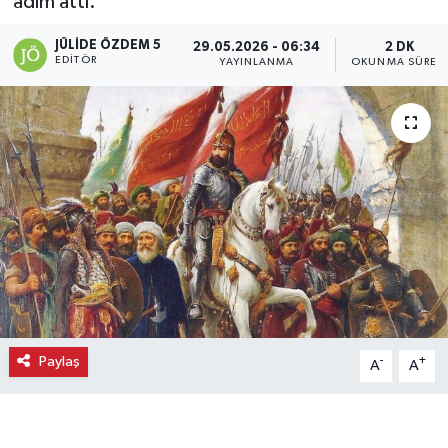
adım attı.
Ekonomi
JÜLIDE ÖZDEM 5
29.05.2026 - 06:34
2 DK
EDITÖR
YAYINLANMA
OKUNMA SÜRES
Eleman
Emlak
Gündem
Gurme
Haber
İlçe Haberleri
Paylaş
-
+
A
A
Keşfet
Kültür & Sanat