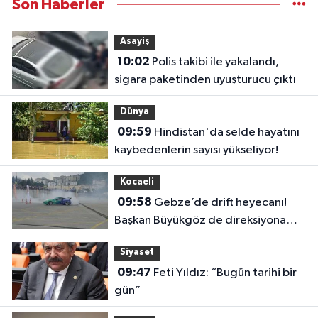
Son Haberler
Asayiş
10:02
Polis takibi ile yakalandı,
sigara paketinden uyuşturucu çıktı
Dünya
09:59
Hindistan'da selde hayatını
kaybedenlerin sayısı yükseliyor!
Kocaeli
09:58
Gebze’de drift heyecanı!
Başkan Büyükgöz de direksiyona
geçti
Siyaset
09:47
Feti Yıldız: “Bugün tarihi bir
gün”