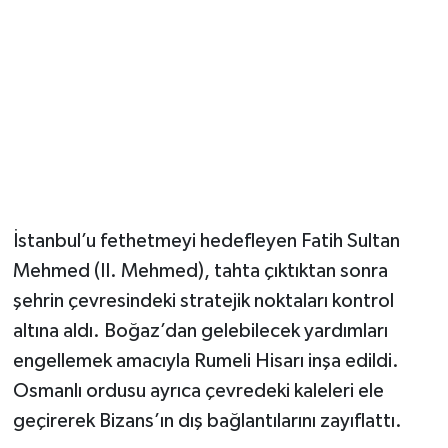
Magazin
Resmi İlanlar
Sağlık
Seri İlan
İstanbul’u fethetmeyi hedefleyen Fatih Sultan
Siyaset
Mehmed (II. Mehmed), tahta çıktıktan sonra
şehrin çevresindeki stratejik noktaları kontrol
Sokak Hayvanlarını Sahiplendirme
altına aldı. Boğaz’dan gelebilecek yardımları
Sonsöz Özel
engellemek amacıyla Rumeli Hisarı inşa edildi.
Osmanlı ordusu ayrıca çevredeki kaleleri ele
Spor
geçirerek Bizans’ın dış bağlantılarını zayıflattı.