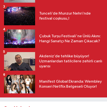
3
Tunceli’de Munzur Nehri’nde
festival coşkusu,!
4
Çubuk Turşu Festivali'ne Ünlü Akını:
Hangi Sanatçı Ne Zaman Çıkacak?
5
Akdeniz’de tehlike büyüyor!
Uzmanlardan tatilcilere zehirli canlı
uyarısı
6
Manifest Global Ekranda: Wembley
Konseri Netflix Belgeseli Oluyor!