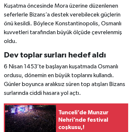
Vasıta
Kuşatma öncesinde Mora üzerine düzenlenen
seferlerle Bizans’a destek verebilecek güçlerin
Yaşam
önü kesildi. Böylece Konstantinopolis, Osmanlı
kuvvetleri tarafından büyük ölçüde çevrelenmiş
oldu.
Dev toplar surları hedef aldı
6 Nisan 1453’te başlayan kuşatmada Osmanlı
ordusu, dönemin en büyük toplarını kullandı.
Günler boyunca aralıksız süren top atışları Bizans
surlarında ciddi hasara yol açtı.
Tunceli’de Munzur
Nehri’nde festival
coşkusu,!