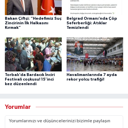
Bakan Çiftçi: “Hedefimiz Suç
Belgrad Ormanı’nda Çöp
Zincirinin İlk Halkasını
Seferberliği: Atıklar
Kırmak”
Temizlendi
Torbalı’da Bardacık İnciri
Havalimanlarında 7 ayda
Festivali coşkusu! 15’inci
rekor yolcu trafiği!
kez düzenlendi
Yorumlar