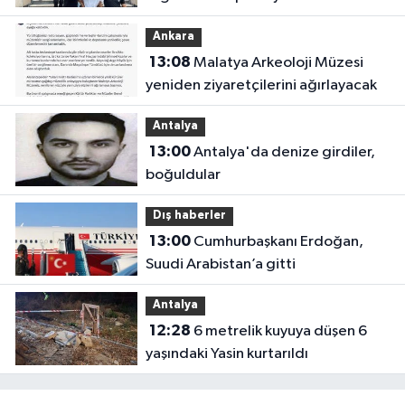
Ankara
13:08
Malatya Arkeoloji Müzesi
yeniden ziyaretçilerini ağırlayacak
Antalya
13:00
Antalya'da denize girdiler,
boğuldular
Dış haberler
13:00
Cumhurbaşkanı Erdoğan,
Suudi Arabistan’a gitti
Antalya
12:28
6 metrelik kuyuya düşen 6
yaşındaki Yasin kurtarıldı