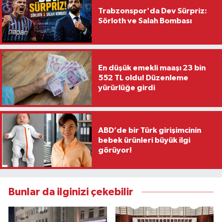
Trabzonspor'da Dev Sürpriz:
Sörloth ve Salah Bombası
En düşük emekli maaşı 23 bin
552 TL oldu! Düzenleme
yürürlüğe girdi
ABD’de bir Türk girişimcinin
bebek ürünleri büyük ilgi
görüyor!
Bunlar da ilginizi çekebilir