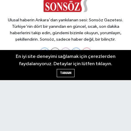
Ulusal haberin Ankara'dan yankılanan sesi: Sonsöz Gazetesi.
Türkiye'nin dört bir yanından en güncel, sıcak, son dakika
haberlerini takip edin, gündemi bizimle okuyun, yorumlayın,
şekillendirin. Sonsöz, sadece haber değil, bir bilinçtir.
En iyi site deneyimi sağlamak için çerezlerden
faydalanıyoruz. Detaylar için lütfen tıklayın.
Ankara Nöbetçi Eczaneler
TAMAM
Ankara Hava Durumu
Ankara Namaz Vakitleri
Ankara Trafik Yoğunluk Haritası
Puan Durumu ve Fikstür
Tüm Manşetler
Son Dakika Haberleri
Haber Arşivi