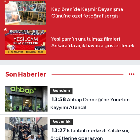
5
Keçiören’de Keşmir Dayanışma
Günü’ne özel fotoğraf sergisi
6
Yeşilçam’ın unutulmaz filmleri
Ankara’da açık havada gösterilecek
Son Haberler
Gündem
13:58
Ahbap Derneği’ne Yönetim
Kayyımı Atandı!
Güvenlik
13:27
İstanbul merkezli 4 ilde suç
örgütlerine operasyon