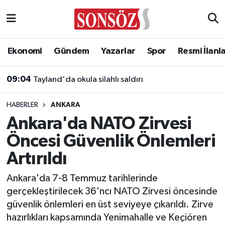
Asayiş
Ankara Nöbetçi Eczaneler
Ekonomi
Gündem
Yazarlar
Spor
Resmi İlanl
Astroloji & Burçlar
Ankara Hava Durumu
09:04
Tayland'da okula silahlı saldırı
Bilim & Teknoloji
Ankara Namaz Vakitleri
HABERLER
ANKARA
Biyografi
Ankara Trafik Yoğunluk Haritası
Ankara'da NATO Zirvesi
Öncesi Güvenlik Önlemleri
Çevre
Süper Lig Puan Durumu ve Fikstür
Artırıldı
Diğer
Tüm Manşetler
Ankara'da 7-8 Temmuz tarihlerinde
gerçekleştirilecek 36'ncı NATO Zirvesi öncesinde
Dünya
Son Dakika Haberleri
güvenlik önlemleri en üst seviyeye çıkarıldı. Zirve
hazırlıkları kapsamında Yenimahalle ve Keçiören
Eğitim
Haber Arşivi