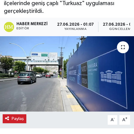
ilçelerinde geniş çaplı "Turkuaz" uygulaması
gerçekleştirildi.
Ekonomi
HABER MERKEZI
27.06.2026 - 01:07
27.06.2026 - 01
Eleman
EDITÖR
YAYINLANMA
GÜNCELLEME
Emlak
Gündem
Gurme
Haber
İlçe Haberleri
Keşfet
Paylaş
-
+
A
A
Kültür & Sanat