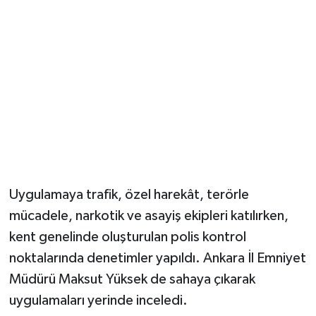
Magazin
Resmi İlanlar
Sağlık
Seri İlan
Siyaset
Uygulamaya trafik, özel harekât, terörle
Sokak Hayvanlarını Sahiplendirme
mücadele, narkotik ve asayiş ekipleri katılırken,
kent genelinde oluşturulan polis kontrol
Sonsöz Özel
noktalarında denetimler yapıldı. Ankara İl Emniyet
Müdürü Maksut Yüksek de sahaya çıkarak
Spor
uygulamaları yerinde inceledi.