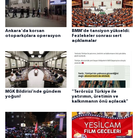
Ankara'da korsan
BMM’de tansiyon yükseldi:
otoparkçılara operasyon
Fezlekeler sonrası sert
açıklamalar
MGK Bildirisi’nde gündem
"Terörsüz Türkiye ile
yoğun!
yatırımın, üretimin ve
kalkınmanın önü açılacak"