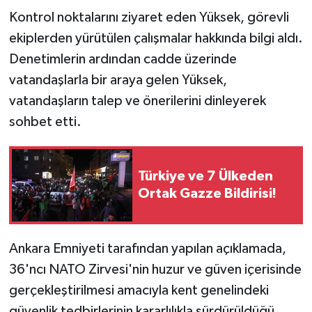
Vasıta
Kontrol noktalarını ziyaret eden Yüksek, görevli
ekiplerden yürütülen çalışmalar hakkında bilgi aldı.
Yaşam
Denetimlerin ardından cadde üzerinde
vatandaşlarla bir araya gelen Yüksek,
vatandaşların talep ve önerilerini dinleyerek
sohbet etti.
Türkiye ve 7 Ülkeden
Ortak Gazze Bildirisi!
Ankara Emniyeti tarafından yapılan açıklamada,
36'ncı NATO Zirvesi'nin huzur ve güven içerisinde
gerçekleştirilmesi amacıyla kent genelindeki
güvenlik tedbirlerinin kararlılıkla sürdürüldüğü