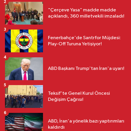
2
"Çerçeve Yasa” madde madde
açıklandı, 360 milletvekili imzaladı!
3
Fenerbahçe'de Santrfor Müjdesi:
Play-Off Turuna Yetişiyor!
4
ABD Başkanı Trump'tan İran'a uyarı!
5
Teksif'te Genel Kurul Öncesi
Değişim Çağrısı!
6
ABD, İran'a yönelik bazı yaptırımları
kaldırdı