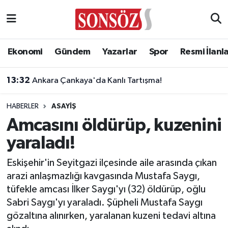
Asayiş
Ankara Nöbetçi Eczaneler
Ekonomi
Gündem
Yazarlar
Spor
Resmi İlanl
Astroloji & Burçlar
Ankara Hava Durumu
13:32
Ankara Çankaya'da Kanlı Tartışma!
Bilim & Teknoloji
Ankara Namaz Vakitleri
HABERLER
ASAYIŞ
Biyografi
Ankara Trafik Yoğunluk Haritası
Amcasını öldürüp, kuzenini
yaraladı!
Çevre
Süper Lig Puan Durumu ve Fikstür
Eskişehir'in Seyitgazi ilçesinde aile arasında çıkan
Diğer
Tüm Manşetler
arazi anlaşmazlığı kavgasında Mustafa Saygı,
tüfekle amcası İlker Saygı'yı (32) öldürüp, oğlu
Dünya
Son Dakika Haberleri
Sabri Saygı'yı yaraladı. Şüpheli Mustafa Saygı
gözaltına alınırken, yaralanan kuzeni tedavi altına
Eğitim
Haber Arşivi