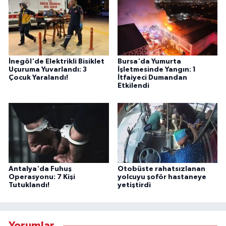
İnegöl'de Elektrikli Bisiklet
Bursa'da Yumurta
Uçuruma Yuvarlandı: 3
İşletmesinde Yangın: 1
Çocuk Yaralandı!
İtfaiyeci Dumandan
Etkilendi
Antalya'da Fuhuş
Otobüste rahatsızlanan
Operasyonu: 7 Kişi
yolcuyu şoför hastaneye
Tutuklandı!
yetiştirdi
Yorumlar