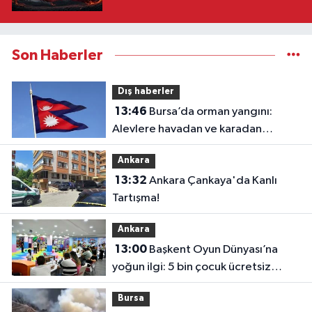
Son Haberler
Dış haberler
13:46
Bursa’da orman yangını:
Alevlere havadan ve karadan
müdahale
Ankara
13:32
Ankara Çankaya'da Kanlı
Tartışma!
Ankara
13:00
Başkent Oyun Dünyası’na
yoğun ilgi: 5 bin çocuk ücretsiz
yararlandı
Bursa