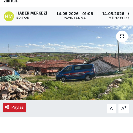
alındı.
Ekonomi
HABER MERKEZI
14.05.2026 - 01:08
14.05.2026 - 01
EDITÖR
YAYINLANMA
GÜNCELLEME
Eleman
Emlak
Gündem
Gurme
Haber
İlçe Haberleri
Paylaş
-
+
A
A
Keşfet
Kültür & Sanat