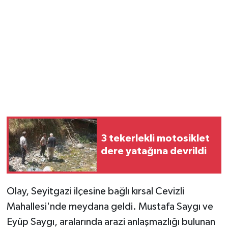
Magazin
Resmi İlanlar
Sağlık
Seri İlan
Siyaset
3 tekerlekli motosiklet
dere yatağına devrildi
Sokak Hayvanlarını Sahiplendirme
Sonsöz Özel
Olay, Seyitgazi ilçesine bağlı kırsal Cevizli
Spor
Mahallesi'nde meydana geldi. Mustafa Saygı ve
Eyüp Saygı, aralarında arazi anlaşmazlığı bulunan