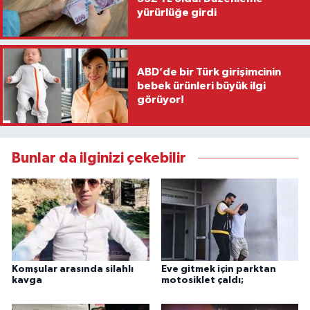
yürürlüğe girdi
ABD’de bir Türk girişimcinin
bebek ürünleri büyük ilgi
görüyor!
Bunlar da ilginizi çekebilir
Komşular arasında silahlı
Eve gitmek için parktan
kavga
motosiklet çaldı;