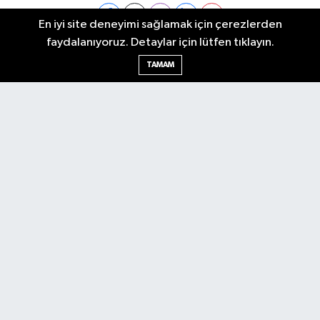
En iyi site deneyimi sağlamak için çerezlerden
faydalanıyoruz. Detaylar için lütfen tıklayın.
Ankara Nöbetçi Eczaneler
TAMAM
Ankara Hava Durumu
Ankara Namaz Vakitleri
Ankara Trafik Yoğunluk Haritası
Puan Durumu ve Fikstür
Tüm Manşetler
Son Dakika Haberleri
Haber Arşivi
Künye
Ekonomi
Gündem
Yazarlar
Spor
Politika
Magazin
Gündem
Asayiş
Sonsöz Özel