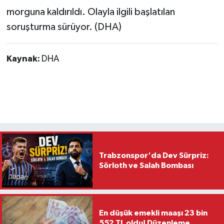
morguna kaldırıldı. Olayla ilgili başlatılan
soruşturma sürüyor. (DHA)
Kaynak:
DHA
Trabzonspor'da Dev Sürpriz:
Sörloth ve Salah Bombası
En düşük emekli maaşı 23 bin
552 TL oldu! Düzenleme