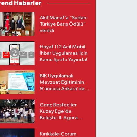
rend Haberler
Akif Manaf’a “Sudan-
Türkiye Barış Ödülü”
verildi
Hayat 112 Acil Mobil
İhbar Uygulaması İçin
Kamu Spotu Yayında!
BİK Uygulamalı
Mevzuat Eğitiminin
9’uncusu Ankara’da
yapıldı
Genç Besteciler
Kuzey Ege’de
Buluştu: II. Agora
Bestecilik Kampı
Başladı
Kırıkkale-Çorum