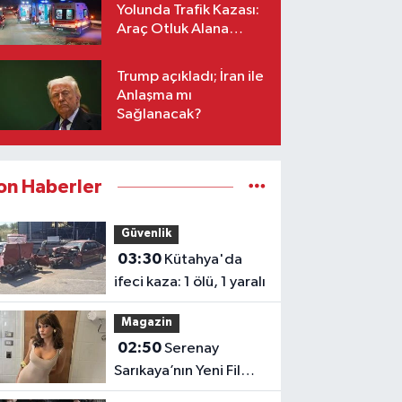
Yolunda Trafik Kazası:
Araç Otluk Alana
Devrildi, Yaralılar Var!
Trump açıkladı; İran ile
Anlaşma mı
Sağlanacak?
on Haberler
Güvenlik
03:30
Kütahya'da
ifeci kaza: 1 ölü, 1 yaralı
Magazin
02:50
Serenay
Sarıkaya’nın Yeni Filmi
“Sevdiğim İnsanlar”a