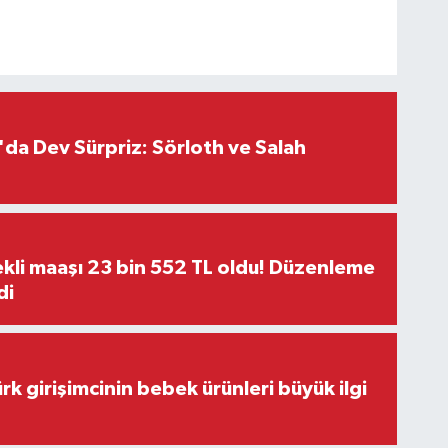
da Dev Sürpriz: Sörloth ve Salah
kli maaşı 23 bin 552 TL oldu! Düzenleme
di
rk girişimcinin bebek ürünleri büyük ilgi