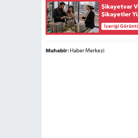
Şikayetvar Ve
Şikayetler Y
İçeriği Görünt
Muhabir:
Haber Merkezi