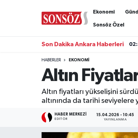
Ekonomi
Gün
Asayiş
Ankara Nöbetçi Eczaneler
Sonsöz Özel
Astroloji & Burçlar
Ankara Hava Durumu
Son Dakika Ankara Haberleri
02
Bilim & Teknoloji
Ankara Namaz Vakitleri
HABERLER
EKONOMI
Altın Fiyatl
Biyografi
Ankara Trafik Yoğunluk Haritası
Çevre
Süper Lig Puan Durumu ve Fikstür
Altın fiyatları yükselişini sü
altınında da tarihi seviyelere 
Diğer
Tüm Manşetler
HABER MERKEZI
15.04.2026 - 10:45
Dünya
Son Dakika Haberleri
EDITÖR
YAYINLANMA
Eğitim
Haber Arşivi