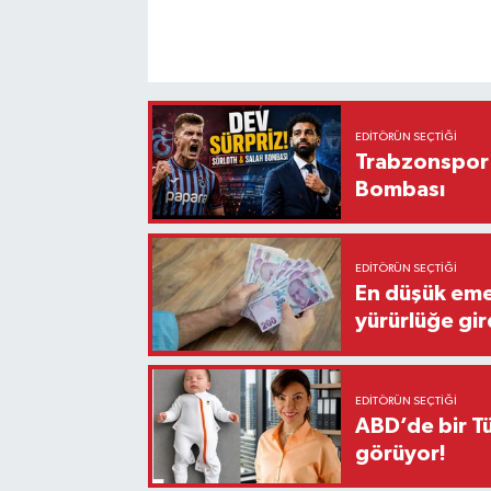
EDITÖRÜN SEÇTIĞI
Trabzonspor'
Bombası
EDITÖRÜN SEÇTIĞI
En düşük eme
yürürlüğe gir
EDITÖRÜN SEÇTIĞI
ABD’de bir Tü
görüyor!