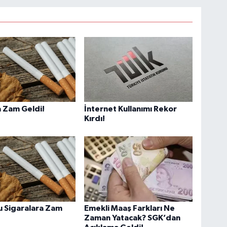
 Zam Geldi!
İnternet Kullanımı Rekor
Kırdı!
u Sigaralara Zam
Emekli Maaş Farkları Ne
Zaman Yatacak? SGK’dan