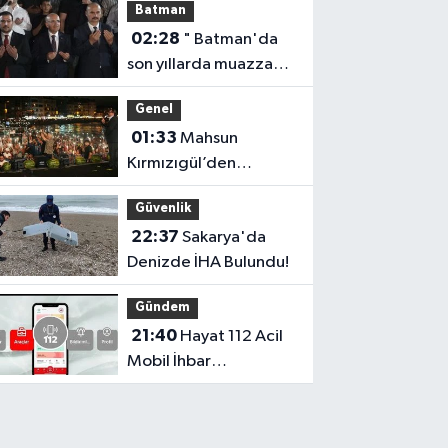
Batman
Dünyaca Ünlü Oyuncu
02:28
" Batman'da
son yıllarda muazzam
bir hizmet fırtınası var"
Genel
01:33
Mahsun
Kırmızıgül’den
‘Terörsüz Türkiye’
Güvenlik
mesajı: Umarım barış
22:37
Sakarya'da
kalıcı olur
Denizde İHA Bulundu!
Gündem
21:40
Hayat 112 Acil
Mobil İhbar
Uygulaması İçin Kamu
Spotu Yayında!