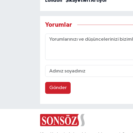
London” Şikâyetleri Artıyor
Yorumlar
Gönder