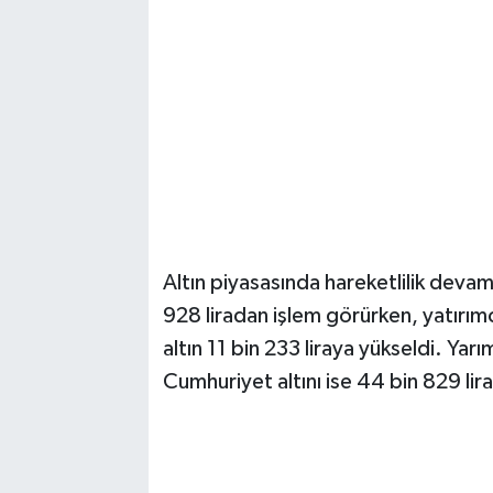
Magazin
Resmi İlanlar
Sağlık
Seri İlan
Siyaset
Altın piyasasında hareketlilik devam 
928 liradan işlem görürken, yatırımc
Sokak Hayvanlarını Sahiplendirme
altın 11 bin 233 liraya yükseldi. Yarı
Cumhuriyet altını ise 44 bin 829 lira
Sonsöz Özel
Spor