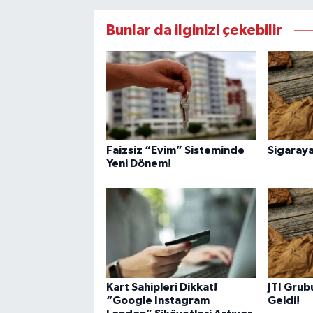
Bunlar da ilginizi çekebilir
Faizsiz “Evim” Sisteminde
Sigaraya
Yeni Dönem!
Kart Sahipleri Dikkat!
JTI Grub
“Google Instagram
Geldi!