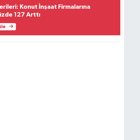
rileri: Konut İnşaat Firmalarına
üzde 127 Arttı
üle