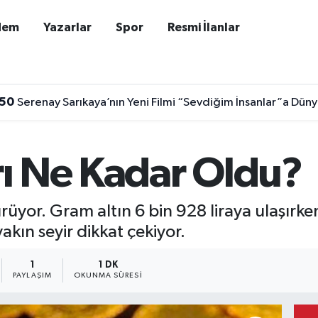
dem
Yazarlar
Spor
Resmi İlanlar
:50
Serenay Sarıkaya’nın Yeni Filmi “Sevdiğim İnsanlar”a Dü
arı Ne Kadar Oldu?
rdürüyor. Gram altın 6 bin 928 liraya ulaşır
yakın seyir dikkat çekiyor.
1
1 DK
PAYLAŞIM
OKUNMA SÜRESI