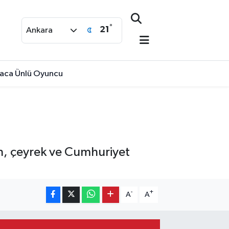
°
21
Ankara
nyaca Ünlü Oyuncu
ken, çeyrek ve Cumhuriyet
-
+
A
A