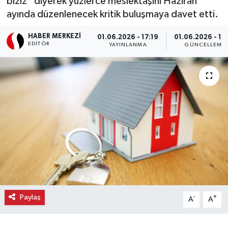
biziz” diyerek yüzlerce meslektaşını Haziran
ayında düzenlenecek kritik buluşmaya davet etti.
Ekonomi
HABER MERKEZI
01.06.2026 - 17:19
01.06.2026 - 18
Eleman
EDITÖR
YAYINLANMA
GÜNCELLEME
Emlak
Gündem
Gurme
Haber
İlçe Haberleri
Paylaş
-
+
Keşfet
A
A
Kültür & Sanat