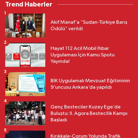
Trend Haberler
1
Akif Manaf’a “Sudan-Türkiye Barış
Ödülü” verildi
2
Hayat 112 Acil Mobil İhbar
Uygulaması İçin Kamu Spotu
Yayında!
3
BİK Uygulamalı Mevzuat Eğitiminin
9’uncusu Ankara’da yapıldı
4
Genç Besteciler Kuzey Ege’de
Buluştu: II. Agora Bestecilik Kampı
Başladı
5
Kırıkkale-Çorum Yolunda Trafik