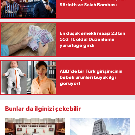
Sörloth ve Salah Bombası
En düşük emekli maaşı 23 bin
552 TL oldu! Düzenleme
yürürlüğe girdi
ABD’de bir Türk girişimcinin
bebek ürünleri büyük ilgi
görüyor!
Bunlar da ilginizi çekebilir