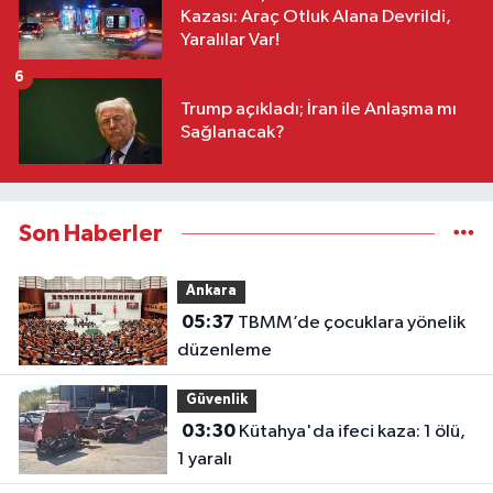
Kazası: Araç Otluk Alana Devrildi,
Yaralılar Var!
6
Trump açıkladı; İran ile Anlaşma mı
Sağlanacak?
Son Haberler
Ankara
05:37
TBMM’de çocuklara yönelik
düzenleme
Güvenlik
03:30
Kütahya'da ifeci kaza: 1 ölü,
1 yaralı