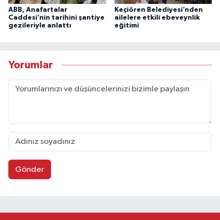
ABB, Anafartalar
Keçiören Belediyesi’nden
Caddesi’nin tarihini şantiye
ailelere etkili ebeveynlik
gezileriyle anlattı
eğitimi
Yorumlar
Gönder