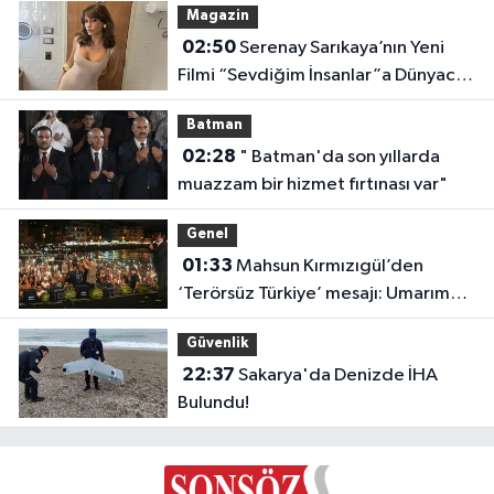
Magazin
02:50
Serenay Sarıkaya’nın Yeni
Filmi “Sevdiğim İnsanlar”a Dünyaca
Ünlü Oyuncu
Batman
02:28
" Batman'da son yıllarda
muazzam bir hizmet fırtınası var"
Genel
01:33
Mahsun Kırmızıgül’den
‘Terörsüz Türkiye’ mesajı: Umarım
barış kalıcı olur
Güvenlik
22:37
Sakarya'da Denizde İHA
Bulundu!