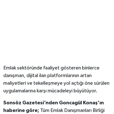
Magazin
Resmi İlanlar
Sağlık
Seri İlan
Siyaset
Emlak sektöründe faaliyet gösteren binlerce
danışman, dijital ilan platformlarının artan
Sokak Hayvanlarını Sahiplendirme
maliyetleri ve tekelleşmeye yol açtığı öne sürülen
Sonsöz Özel
uygulamalarına karşı mücadeleyi büyütüyor.
Sonsöz Gazetesi’nden Goncagül Konaş’ın
Spor
haberine göre;
Tüm Emlak Danışmanları Birliği