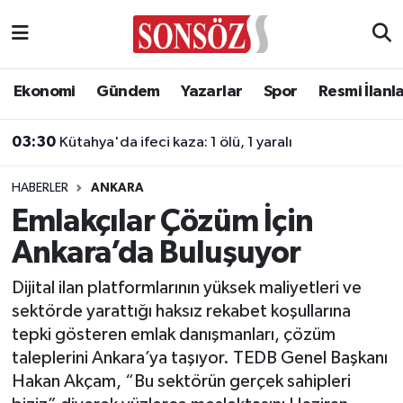
Asayiş
Ankara Nöbetçi Eczaneler
Ekonomi
Gündem
Yazarlar
Spor
Resmi İlanl
Astroloji & Burçlar
Ankara Hava Durumu
03:30
Kütahya'da ifeci kaza: 1 ölü, 1 yaralı
Bilim & Teknoloji
Ankara Namaz Vakitleri
HABERLER
ANKARA
Biyografi
Ankara Trafik Yoğunluk Haritası
Emlakçılar Çözüm İçin
Ankara’da Buluşuyor
Çevre
Süper Lig Puan Durumu ve Fikstür
Dijital ilan platformlarının yüksek maliyetleri ve
Diğer
Tüm Manşetler
sektörde yarattığı haksız rekabet koşullarına
tepki gösteren emlak danışmanları, çözüm
Dünya
Son Dakika Haberleri
taleplerini Ankara’ya taşıyor. TEDB Genel Başkanı
Hakan Akçam, “Bu sektörün gerçek sahipleri
Eğitim
Haber Arşivi