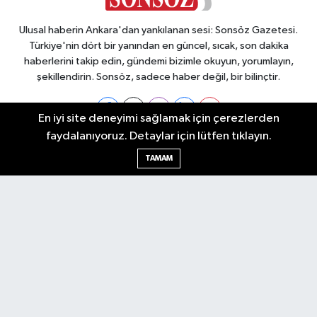
Ulusal haberin Ankara'dan yankılanan sesi: Sonsöz Gazetesi.
Türkiye'nin dört bir yanından en güncel, sıcak, son dakika
haberlerini takip edin, gündemi bizimle okuyun, yorumlayın,
şekillendirin. Sonsöz, sadece haber değil, bir bilinçtir.
En iyi site deneyimi sağlamak için çerezlerden
faydalanıyoruz. Detaylar için lütfen tıklayın.
Ankara Nöbetçi Eczaneler
TAMAM
Ankara Hava Durumu
Ankara Namaz Vakitleri
Ankara Trafik Yoğunluk Haritası
Puan Durumu ve Fikstür
Tüm Manşetler
Son Dakika Haberleri
Haber Arşivi
Künye
Ekonomi
Gündem
Yazarlar
Spor
Politika
Magazin
Gündem
Asayiş