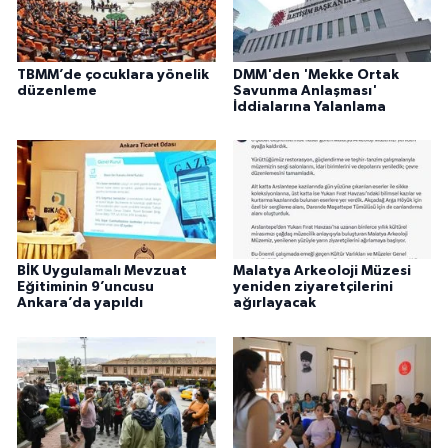
TBMM’de çocuklara yönelik
DMM'den 'Mekke Ortak
düzenleme
Savunma Anlaşması'
İddialarına Yalanlama
BİK Uygulamalı Mevzuat
Malatya Arkeoloji Müzesi
Eğitiminin 9’uncusu
yeniden ziyaretçilerini
Ankara’da yapıldı
ağırlayacak