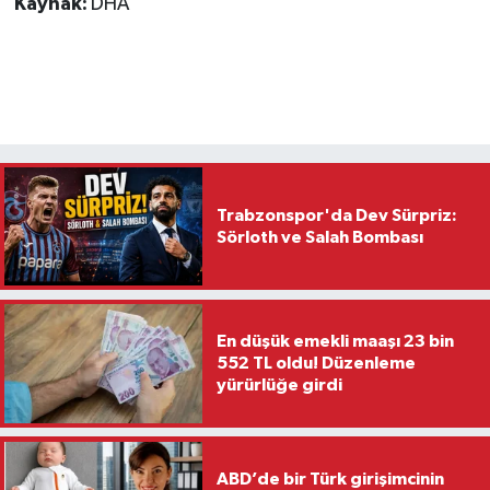
Kaynak:
DHA
Trabzonspor'da Dev Sürpriz:
Sörloth ve Salah Bombası
En düşük emekli maaşı 23 bin
552 TL oldu! Düzenleme
yürürlüğe girdi
ABD’de bir Türk girişimcinin