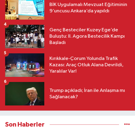
BİK Uygulamalı Mevzuat Eğitiminin
9’uncusu Ankara’da yapıldı
4
Genç Besteciler Kuzey Ege’de
Buluştu: II. Agora Bestecilik Kampı
Başladı
5
Kırıkkale-Çorum Yolunda Trafik
Kazası: Araç Otluk Alana Devrildi,
Yaralılar Var!
6
Trump açıkladı; İran ile Anlaşma mı
Sağlanacak?
Son Haberler