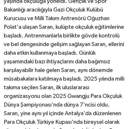
yaşında okçuluğa yöneldi. Gençlik ve Spor
Vasıta
Bakanlığı aracılığıyla Gazi Okçuluk Kulübü
Yaşam
Kurucusu ve Milli Takım Antrenörü Oğuzhan
Polat'a ulaşan Saran, kulüpte okçuluk eğitimlerine
başladı. Antrenmanlarla birlikte gövde kontrolü
ve bel dengesinde gelişim sağlayan Saran, ellerini
daha etkin kullanmaya başladı. Günlük
yaşamındaki bazı ihtiyaçlarını daha bağımsız
karşılayabilir hale gelen Saran, aynı dönemde
müsabakalara katılmaya başladı. 2025 yılında milli
takıma seçilen Saran, ilk uluslararası
organizasyonu olan 2025 Gwangju Para Okçuluk
Dünya Şampiyonası'nda dünya 7'ncisi oldu.
Saran, yine aynı yıl içinde Antalya'da düzenlenen
Para Okçuluk Türkiye Kupası'nda bireysel olarak