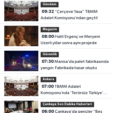
Gündem
09:32
“Çerçeve Yasa” TBMM
Adalet Komisyonu’ndan geçti!
Magazin
08:00
Halit Ergenç ve Meryem
Uzerli yıllar sonra aynı projede
Güvenlik
07:30
Manisa’da palet fabrikasında
yangın: Fabrikada hasar oluştu
Ankara
07:00
TBMM Adalet
Komisyonu’nda ‘Terörsüz Türkiye’
çerçeve yasası görüşülüyor
Çankaya Son Dakika Haberleri
06:00
Çankaya’da gençler “Beş