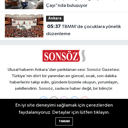
Çayı”nda buluşuyor
Ankara
05:37
TBMM’de çocuklara yönelik
düzenleme
Ulusal haberin Ankara'dan yankılanan sesi: Sonsöz Gazetesi.
Türkiye'nin dört bir yanından en güncel, sıcak, son dakika
haberlerini takip edin, gündemi bizimle okuyun, yorumlayın,
şekillendirin. Sonsöz, sadece haber değil, bir bilinçtir.
En iyi site deneyimi sağlamak için çerezlerden
faydalanıyoruz. Detaylar için lütfen tıklayın.
Ankara Nöbetçi Eczaneler
TAMAM
Ankara Hava Durumu