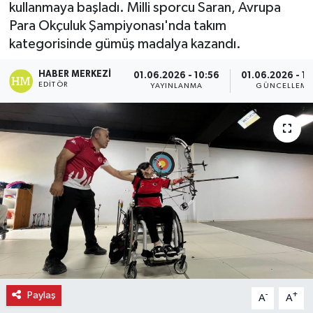
kullanmaya başladı. Milli sporcu Saran, Avrupa
Para Okçuluk Şampiyonası'nda takım
Ekonomi
kategorisinde gümüş madalya kazandı.
Eleman
HABER MERKEZI
01.06.2026 - 10:56
01.06.2026 - 10
EDITÖR
YAYINLANMA
GÜNCELLEME
Emlak
Gündem
Gurme
Haber
İlçe Haberleri
Keşfet
Paylaş
-
+
A
A
Kültür & Sanat