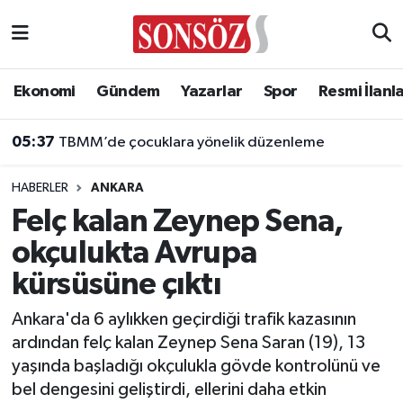
Asayiş
Ankara Nöbetçi Eczaneler
Ekonomi
Gündem
Yazarlar
Spor
Resmi İlanl
Astroloji & Burçlar
Ankara Hava Durumu
05:37
TBMM’de çocuklara yönelik düzenleme
Bilim & Teknoloji
Ankara Namaz Vakitleri
HABERLER
ANKARA
Biyografi
Ankara Trafik Yoğunluk Haritası
Felç kalan Zeynep Sena,
okçulukta Avrupa
Çevre
Süper Lig Puan Durumu ve Fikstür
kürsüsüne çıktı
Diğer
Tüm Manşetler
Ankara'da 6 aylıkken geçirdiği trafik kazasının
ardından felç kalan Zeynep Sena Saran (19), 13
Dünya
Son Dakika Haberleri
yaşında başladığı okçulukla gövde kontrolünü ve
bel dengesini geliştirdi, ellerini daha etkin
Eğitim
Haber Arşivi