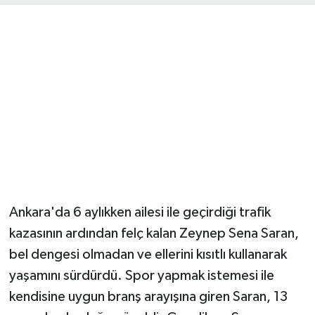
Magazin
Resmi İlanlar
Sağlık
Seri İlan
Siyaset
Ankara'da 6 aylıkken ailesi ile geçirdiği trafik
Sokak Hayvanlarını Sahiplendirme
kazasının ardından felç kalan Zeynep Sena Saran,
Sonsöz Özel
bel dengesi olmadan ve ellerini kısıtlı kullanarak
yaşamını sürdürdü. Spor yapmak istemesi ile
Spor
kendisine uygun branş arayışına giren Saran, 13