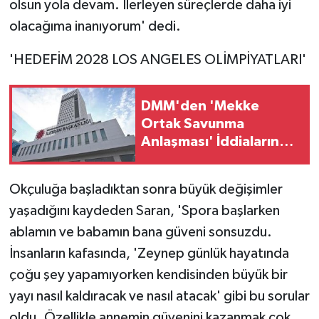
olsun yola devam. İlerleyen süreçlerde daha iyi
olacağıma inanıyorum' dedi.
'HEDEFİM 2028 LOS ANGELES OLİMPİYATLARI'
DMM'den 'Mekke
Ortak Savunma
Anlaşması' İddialarına
Yalanlama
Okçuluğa başladıktan sonra büyük değişimler
yaşadığını kaydeden Saran, 'Spora başlarken
ablamın ve babamın bana güveni sonsuzdu.
İnsanların kafasında, 'Zeynep günlük hayatında
çoğu şey yapamıyorken kendisinden büyük bir
yayı nasıl kaldıracak ve nasıl atacak' gibi bu sorular
oldu. Özellikle annemin güvenini kazanmak çok