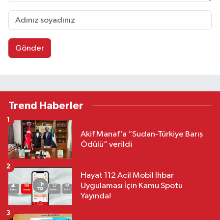
Gönder
Trend Haberler
1
Akif Manaf’a “Sudan-Türkiye Barış
Ödülü” verildi
2
Hayat 112 Acil Mobil İhbar
Uygulaması İçin Kamu Spotu
Yayında!
3