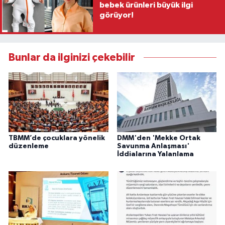
bebek ürünleri büyük ilgi
görüyor!
Bunlar da ilginizi çekebilir
TBMM’de çocuklara yönelik
DMM'den 'Mekke Ortak
düzenleme
Savunma Anlaşması'
İddialarına Yalanlama