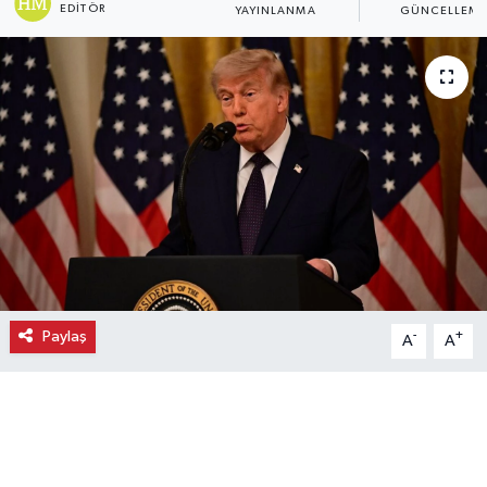
EDITÖR
YAYINLANMA
GÜNCELLEM
Ekonomi
Eleman
Emlak
Gündem
Gurme
Haber
Paylaş
-
+
A
A
İlçe Haberleri
Keşfet
Kültür & Sanat