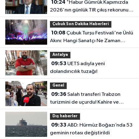
10:24
"Habur Gümrük Kapımızda
2026'nın günlük TIR çıkış rekorunu
kırdık"
Çubuk Son Dakika Haberleri
10:08
Çubuk Turşu Festivali'ne Ünlü
Akını: Hangi Sanatçı Ne Zaman
Çıkacak?
Antalya
09:53
UETS adıyla yeni
dolandırıcılık tuzağı!
Genel
09:36
Salah transferi Trabzon
turizmini de uçurdu! Kahire ve
Tahran’dan direkt seferler başladı
Dış haberler
09:33
ABD: Hürmüz Boğazı’nda 53
geminin rotası değiştirildi