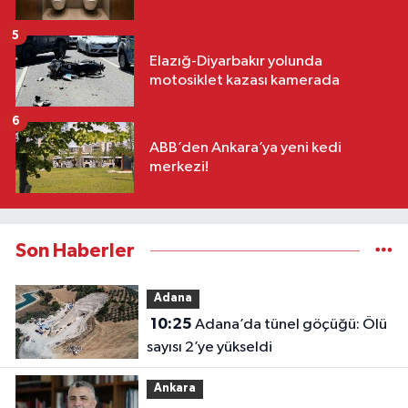
5
Elazığ-Diyarbakır yolunda
motosiklet kazası kamerada
6
ABB’den Ankara’ya yeni kedi
merkezi!
Son Haberler
Adana
10:25
Adana’da tünel göçüğü: Ölü
sayısı 2’ye yükseldi
Ankara