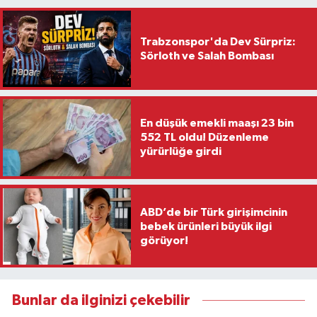
Trabzonspor'da Dev Sürpriz:
Sörloth ve Salah Bombası
En düşük emekli maaşı 23 bin
552 TL oldu! Düzenleme
yürürlüğe girdi
ABD’de bir Türk girişimcinin
bebek ürünleri büyük ilgi
görüyor!
Bunlar da ilginizi çekebilir