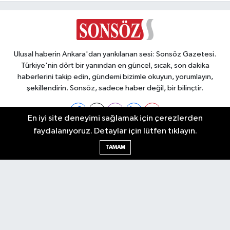
Ulusal haberin Ankara'dan yankılanan sesi: Sonsöz Gazetesi.
Türkiye'nin dört bir yanından en güncel, sıcak, son dakika
haberlerini takip edin, gündemi bizimle okuyun, yorumlayın,
şekillendirin. Sonsöz, sadece haber değil, bir bilinçtir.
En iyi site deneyimi sağlamak için çerezlerden
faydalanıyoruz. Detaylar için lütfen tıklayın.
Ankara Nöbetçi Eczaneler
TAMAM
Ankara Hava Durumu
Ankara Namaz Vakitleri
Ankara Trafik Yoğunluk Haritası
Puan Durumu ve Fikstür
Tüm Manşetler
Son Dakika Haberleri
Haber Arşivi