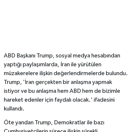
Magazin
Resmi İlanlar
Sağlık
ABD Başkanı Trump, sosyal medya hesabından
Seri İlan
yaptığı paylaşımlarda, İran ile yürütülen
müzakerelere ilişkin değerlendirmelerde bulundu.
Siyaset
Trump, 'İran gerçekten bir anlaşma yapmak
Sokak Hayvanlarını Sahiplendirme
istiyor ve bu anlaşma hem ABD hem de bizimle
hareket edenler için faydalı olacak.' ifadesini
Sonsöz Özel
kullandı.
Spor
Öte yandan Trump, Demokratlar ile bazı
Cumhuriyetçilerin sürece ilişkin sürekli