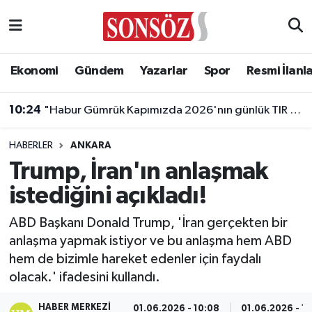
Asayiş
Ankara Nöbetçi Eczaneler
Ekonomi
Gündem
Yazarlar
Spor
Resmi İlanl
Astroloji & Burçlar
Ankara Hava Durumu
10:24
"Habur Gümrük Kapımızda 2026'nın günlük TIR çıkış rekorunu kırdık"
Bilim & Teknoloji
Ankara Namaz Vakitleri
HABERLER
ANKARA
Biyografi
Ankara Trafik Yoğunluk Haritası
Trump, İran'ın anlaşmak
istediğini açıkladı!
Çevre
Süper Lig Puan Durumu ve Fikstür
ABD Başkanı Donald Trump, 'İran gerçekten bir
Diğer
Tüm Manşetler
anlaşma yapmak istiyor ve bu anlaşma hem ABD
hem de bizimle hareket edenler için faydalı
Dünya
Son Dakika Haberleri
olacak.' ifadesini kullandı.
Eğitim
Haber Arşivi
HABER MERKEZI
01.06.2026 - 10:08
01.06.2026 - 1