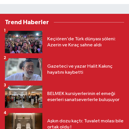
Trend Haberler
1
Keçiören’de Türk dünyası şöleni:
Azerin ve Kıraç sahne aldı
2
Gazeteci ve yazar Halit Kakınç
hayatını kaybetti
3
BELMEK kursiyerlerinin el emeği
eserleri sanatseverlerle buluşuyor
4
Aşkın dozu kaçtı: Tuvalet molası bile
ortak oldu !