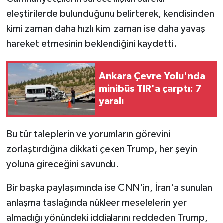
Vasıta
eleştirilerde bulunduğunu belirterek, kendisinden
kimi zaman daha hızlı kimi zaman ise daha yavaş
Yaşam
hareket etmesinin beklendiğini kaydetti.
Ankara Çevre Yolu'nda
minibüs TIR'a çarptı: 7
yaralı
Bu tür taleplerin ve yorumların görevini
zorlaştırdığına dikkati çeken Trump, her şeyin
yoluna gireceğini savundu.
Bir başka paylaşımında ise CNN'in, İran'a sunulan
anlaşma taslağında nükleer meselelerin yer
almadığı yönündeki iddialarını reddeden Trump,