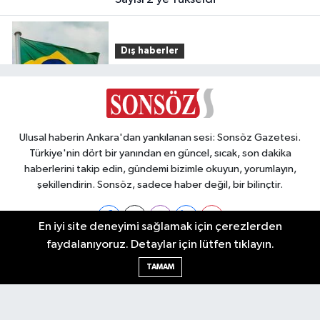
Dış haberler
14:11
Brezilya’da helikopter
ormana düştü: 4 kişi hayatını
kaybetti
Ulusal haberin Ankara'dan yankılanan sesi: Sonsöz Gazetesi.
Türkiye'nin dört bir yanından en güncel, sıcak, son dakika
Ankara
haberlerini takip edin, gündemi bizimle okuyun, yorumlayın,
14:02
Ankara’da Kayahan Rüzgarı:
şekillendirin. Sonsöz, sadece haber değil, bir bilinçtir.
Başkentliler “Kayahan İmza
Konseri”nde Buluştu
En iyi site deneyimi sağlamak için çerezlerden
faydalanıyoruz. Detaylar için lütfen tıklayın.
Ankara Nöbetçi Eczaneler
TAMAM
Ankara Hava Durumu
Ankara Namaz Vakitleri
Ankara Trafik Yoğunluk Haritası