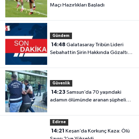
Maçı Hazırlıkları Başladı
Gündem
14:48
Galatasaray Tribün Lideri
Sebahattin Şirin Hakkında Gözaltı
Kararı
Güvenlik
14:23
Samsun’da 70 yaşındaki
adamın ölümünde aranan şüpheli
Trabzon’da yakalandı
Edirne
14:21
Keşan’da Korkunç Kaza: Ölü
Sayısı 2’ye Yükseldi