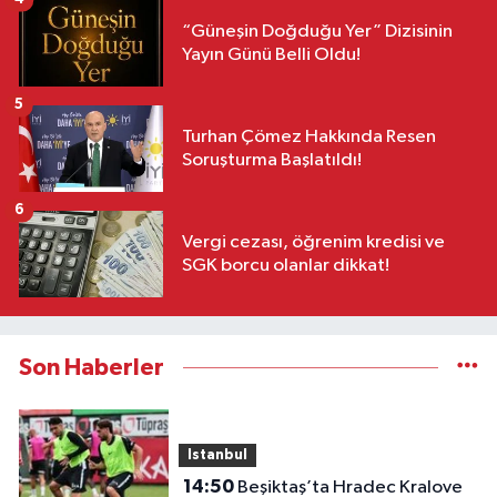
“Güneşin Doğduğu Yer” Dizisinin
Yayın Günü Belli Oldu!
5
Turhan Çömez Hakkında Resen
Soruşturma Başlatıldı!
6
Vergi cezası, öğrenim kredisi ve
SGK borcu olanlar dikkat!
Son Haberler
Istanbul
14:50
Beşiktaş’ta Hradec Kralove