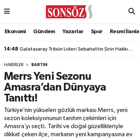
Asayiş
Ankara Nöbetçi Eczaneler
Ekonomi
Gündem
Yazarlar
Spor
Resmi İlanl
Astroloji & Burçlar
Ankara Hava Durumu
14:48
Galatasaray Tribün Lideri Sebahattin Şirin Hakkında Gözaltı Kararı
Bilim & Teknoloji
Ankara Namaz Vakitleri
HABERLER
BARTIN
Biyografi
Ankara Trafik Yoğunluk Haritası
Merrs Yeni Sezonu
Amasra’dan Dünyaya
Çevre
Süper Lig Puan Durumu ve Fikstür
Tanıttı!
Diğer
Tüm Manşetler
Türkiye’nin yükselen gözlük markası Merrs, yeni
sezon koleksiyonunun tanıtım çekimleri için
Dünya
Son Dakika Haberleri
Amasra’yı seçti. Tarihi ve doğal güzellikleriyle
dikkat çeken ilçe, markanın yeni kampanyasına ev
Eğitim
Haber Arşivi