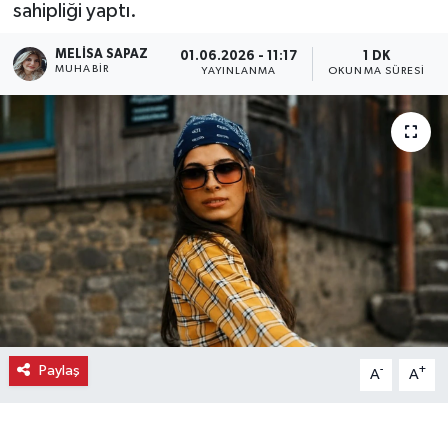
sahipliği yaptı.
Ekonomi
MELISA SAPAZ
01.06.2026 - 11:17
1 DK
MUHABIR
YAYINLANMA
OKUNMA SÜRESI
Eleman
Emlak
Gündem
Gurme
Haber
İlçe Haberleri
Paylaş
-
+
A
A
Keşfet
Kültür & Sanat