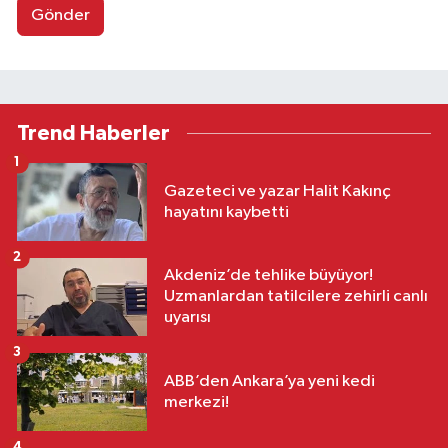
Gönder
Trend Haberler
1
Gazeteci ve yazar Halit Kakınç
hayatını kaybetti
2
Akdeniz’de tehlike büyüyor!
Uzmanlardan tatilcilere zehirli canlı
uyarısı
3
ABB’den Ankara’ya yeni kedi
merkezi!
4