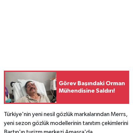
Magazin
Resmi İlanlar
Sağlık
Seri İlan
Siyaset
Görev Başındaki Orman
Sokak Hayvanlarını Sahiplendirme
Mühendisine Saldırı!
Sonsöz Özel
Türkiye'nin yeni nesil gözlük markalarından Merrs,
Spor
yeni sezon gözlük modellerinin tanıtım çekimlerini
Bartın'ın turizm merkezi Amasra'da