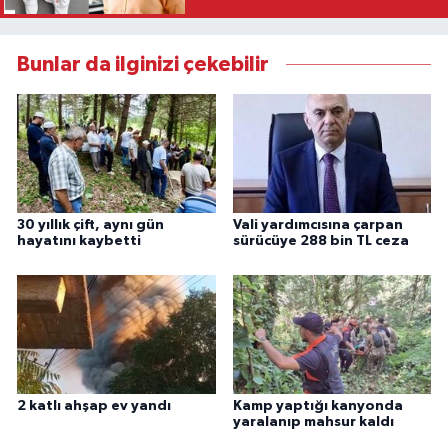
Bunlar da ilginizi çekebilir
30 yıllık çift, aynı gün
Vali yardımcısına çarpan
hayatını kaybetti
sürücüye 288 bin TL ceza
2 katlı ahşap ev yandı
Kamp yaptığı kanyonda
yaralanıp mahsur kaldı