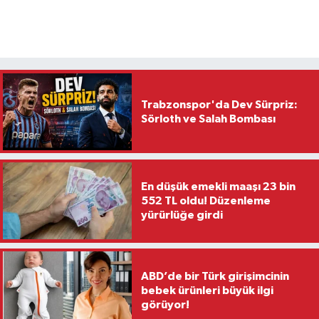
Trabzonspor'da Dev Sürpriz:
Sörloth ve Salah Bombası
En düşük emekli maaşı 23 bin
552 TL oldu! Düzenleme
yürürlüğe girdi
ABD’de bir Türk girişimcinin
bebek ürünleri büyük ilgi
görüyor!