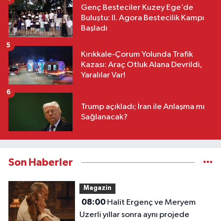
Genç Besteciler Kuzey Ege’de
Buluştu: II. Agora Bestecilik Kampı
Başladı
5
Kırıkkale-Çorum Yolunda Trafik
Kazası: Araç Otluk Alana Devrildi,
Yaralılar Var!
6
Trump açıkladı; İran ile Anlaşma mı
Sağlanacak?
Son Haberler
Magazin
08:00
Halit Ergenç ve Meryem
Uzerli yıllar sonra aynı projede