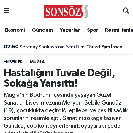
Asayiş
Ankara Nöbetçi Eczaneler
Ekonomi
Gündem
Yazarlar
Spor
Resmi İlanl
Astroloji & Burçlar
Ankara Hava Durumu
02:50
Serenay Sarıkaya’nın Yeni Filmi “Sevdiğim İnsanlar”a Dünyaca Ünlü Oyuncu
Bilim & Teknoloji
Ankara Namaz Vakitleri
HABERLER
MUĞLA
Biyografi
Ankara Trafik Yoğunluk Haritası
Hastalığını Tuvale Değil,
Sokağa Yansıttı!
Çevre
Süper Lig Puan Durumu ve Fikstür
Muğla'nın Bodrum ilçesinde yaşayan Güzel
Diğer
Tüm Manşetler
Sanatlar Lisesi mezunu Meryem Sebile Gündüz
(19), çocuklukta geçirdiği epilepsi ve çeşitli sağlık
Dünya
Son Dakika Haberleri
sorunlarını resimle aştı. Sanatını sokağa taşıyan
Gündüz, çöp konteynerlerini boyayarak ilçede
Eğitim
Haber Arşivi