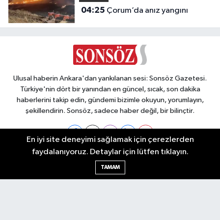
04:25
Çorum’da anız yangını
Ulusal haberin Ankara'dan yankılanan sesi: Sonsöz Gazetesi.
Türkiye'nin dört bir yanından en güncel, sıcak, son dakika
haberlerini takip edin, gündemi bizimle okuyun, yorumlayın,
şekillendirin. Sonsöz, sadece haber değil, bir bilinçtir.
En iyi site deneyimi sağlamak için çerezlerden
faydalanıyoruz. Detaylar için lütfen tıklayın.
Ankara Nöbetçi Eczaneler
TAMAM
Ankara Hava Durumu
Ankara Namaz Vakitleri
Ankara Trafik Yoğunluk Haritası
Puan Durumu ve Fikstür
Tüm Manşetler