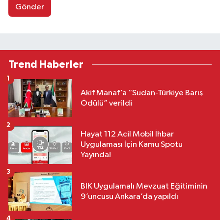
Gönder
Trend Haberler
1
Akif Manaf’a “Sudan-Türkiye Barış
Ödülü” verildi
2
Hayat 112 Acil Mobil İhbar
Uygulaması İçin Kamu Spotu
Yayında!
3
BİK Uygulamalı Mevzuat Eğitiminin
9’uncusu Ankara’da yapıldı
4