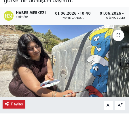
görsel bir dönüşüm başlattı.
Ekonomi
HABER MERKEZI
01.06.2026 - 10:40
01.06.2026 - 1
EDITÖR
YAYINLANMA
GÜNCELLEM
Eleman
Emlak
Gündem
Gurme
Haber
İlçe Haberleri
Paylaş
-
+
A
A
Keşfet
Kültür & Sanat