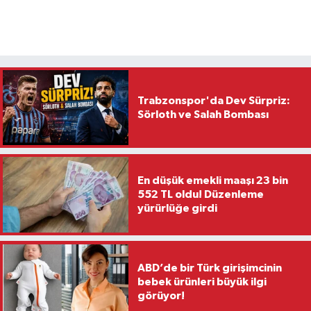
Trabzonspor'da Dev Sürpriz:
Sörloth ve Salah Bombası
En düşük emekli maaşı 23 bin
552 TL oldu! Düzenleme
yürürlüğe girdi
ABD’de bir Türk girişimcinin
bebek ürünleri büyük ilgi
görüyor!