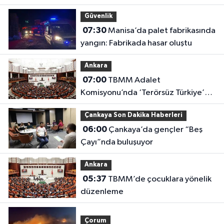
Güvenlik
07:30
Manisa’da palet fabrikasında
yangın: Fabrikada hasar oluştu
Ankara
07:00
TBMM Adalet
Komisyonu’nda ‘Terörsüz Türkiye’
çerçeve yasası görüşülüyor
Çankaya Son Dakika Haberleri
06:00
Çankaya’da gençler “Beş
Çayı”nda buluşuyor
Ankara
05:37
TBMM’de çocuklara yönelik
düzenleme
Çorum