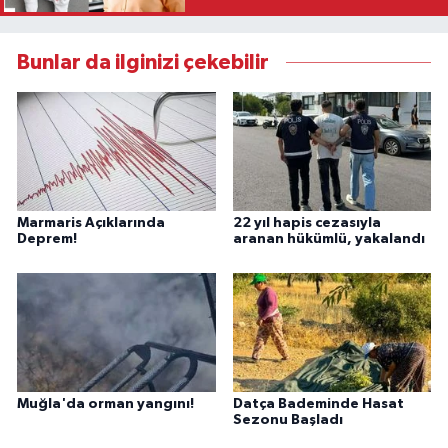
Bunlar da ilginizi çekebilir
Marmaris Açıklarında
22 yıl hapis cezasıyla
Deprem!
aranan hükümlü, yakalandı
Muğla'da orman yangını!
Datça Bademinde Hasat
Sezonu Başladı