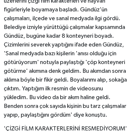
üzerlerini çizgi film karakterleri ve hayvan
Vasıta
figürleriyle boyamaya başladı. Gündüz'ün
Yaşam
çalışmaları, ilçede ve sanal medyada ilgi gördü.
Belediye izniyle yürüttüğü çalışmalar kapsamında
Gündüz, bugüne kadar 8 konteyneri boyadı.
Çizimlerini severek yaptığını ifade eden Gündüz,
'Sanal medyada bazı kişilerin 'anısı olduğu için
götürüyorum' notuyla paylaştığı 'çöp konteyneri
götürme' akımına denk geldim. Bu akımdan sonra
aklıma böyle bir fikir geldi. Boyalarımı alıp, sokağa
çıktım. Yaptığım ilk resmin de videosunu
yükledim. Bu video da bir akım haline geldi.
Benden sonra çok sayıda kişinin bu tarz çalışmalar
yapıp, paylaştığını gördüm' diye konuştu.
'ÇİZGİ FİLM KARAKTERLERİNİ RESMEDİYORUM'