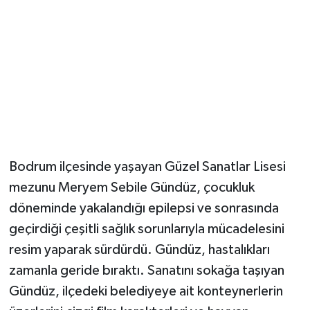
Magazin
Resmi İlanlar
Sağlık
Seri İlan
Bodrum ilçesinde yaşayan Güzel Sanatlar Lisesi
Siyaset
mezunu Meryem Sebile Gündüz, çocukluk
döneminde yakalandığı epilepsi ve sonrasında
Sokak Hayvanlarını Sahiplendirme
geçirdiği çeşitli sağlık sorunlarıyla mücadelesini
Sonsöz Özel
resim yaparak sürdürdü. Gündüz, hastalıkları
zamanla geride bıraktı. Sanatını sokağa taşıyan
Spor
Gündüz, ilçedeki belediyeye ait konteynerlerin