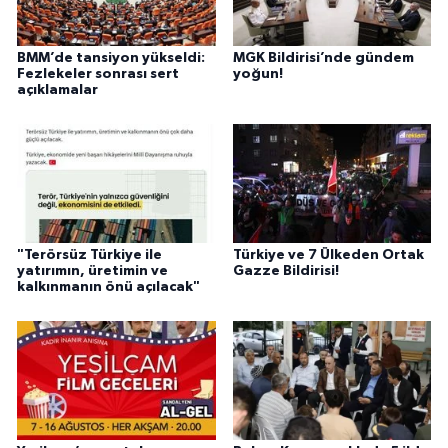
BMM’de tansiyon yükseldi:
MGK Bildirisi’nde gündem
Fezlekeler sonrası sert
yoğun!
açıklamalar
"Terörsüz Türkiye ile
Türkiye ve 7 Ülkeden Ortak
yatırımın, üretimin ve
Gazze Bildirisi!
kalkınmanın önü açılacak"