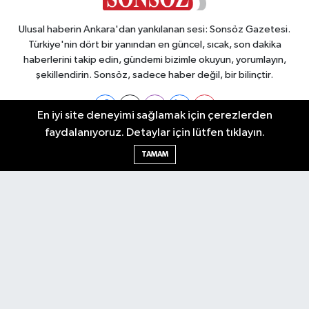
Ulusal haberin Ankara'dan yankılanan sesi: Sonsöz Gazetesi.
Türkiye'nin dört bir yanından en güncel, sıcak, son dakika
haberlerini takip edin, gündemi bizimle okuyun, yorumlayın,
şekillendirin. Sonsöz, sadece haber değil, bir bilinçtir.
En iyi site deneyimi sağlamak için çerezlerden
faydalanıyoruz. Detaylar için lütfen tıklayın.
Ankara Nöbetçi Eczaneler
TAMAM
Ankara Hava Durumu
Ankara Namaz Vakitleri
Ankara Trafik Yoğunluk Haritası
Puan Durumu ve Fikstür
Tüm Manşetler
Son Dakika Haberleri
Haber Arşivi
Künye
Ekonomi
Gündem
Yazarlar
Spor
Politika
Magazin
Gündem
Asayiş