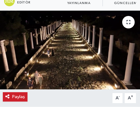
EDITÖR
YAYINLANMA
GÜNCELLEME
Ekonomi
Eleman
Emlak
Gündem
Gurme
Haber
Paylaş
-
+
A
A
İlçe Haberleri
Keşfet
Kültür & Sanat