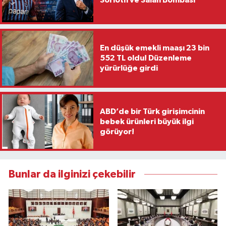
En düşük emekli maaşı 23 bin
552 TL oldu! Düzenleme
yürürlüğe girdi
ABD’de bir Türk girişimcinin
bebek ürünleri büyük ilgi
görüyor!
Bunlar da ilginizi çekebilir