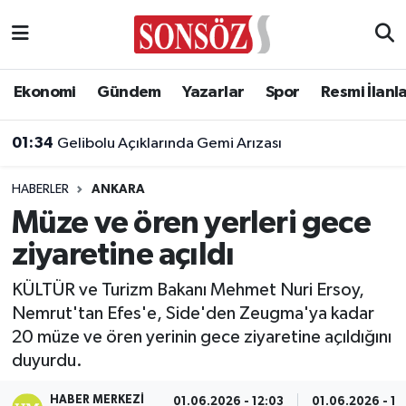
Asayiş
Ankara Nöbetçi Eczaneler
Ekonomi
Gündem
Yazarlar
Spor
Resmi İlanl
Astroloji & Burçlar
Ankara Hava Durumu
01:34
Gelibolu Açıklarında Gemi Arızası
Bilim & Teknoloji
Ankara Namaz Vakitleri
HABERLER
ANKARA
Biyografi
Ankara Trafik Yoğunluk Haritası
Müze ve ören yerleri gece
ziyaretine açıldı
Çevre
Süper Lig Puan Durumu ve Fikstür
KÜLTÜR ve Turizm Bakanı Mehmet Nuri Ersoy,
Diğer
Tüm Manşetler
Nemrut'tan Efes'e, Side'den Zeugma'ya kadar
20 müze ve ören yerinin gece ziyaretine açıldığını
Dünya
Son Dakika Haberleri
duyurdu.
Eğitim
Haber Arşivi
HABER MERKEZI
01.06.2026 - 12:03
01.06.2026 - 12