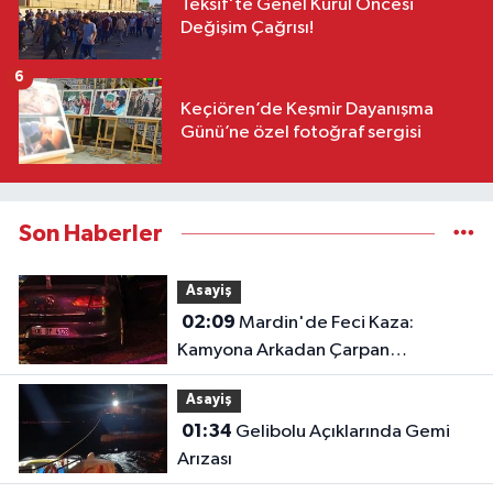
Teksif'te Genel Kurul Öncesi
Değişim Çağrısı!
6
Keçiören’de Keşmir Dayanışma
Günü’ne özel fotoğraf sergisi
Son Haberler
Asayiş
02:09
Mardin'de Feci Kaza:
Kamyona Arkadan Çarpan
Otomobilde 1 Ölü, 2 Ağır Yaralı
Asayiş
01:34
Gelibolu Açıklarında Gemi
Arızası