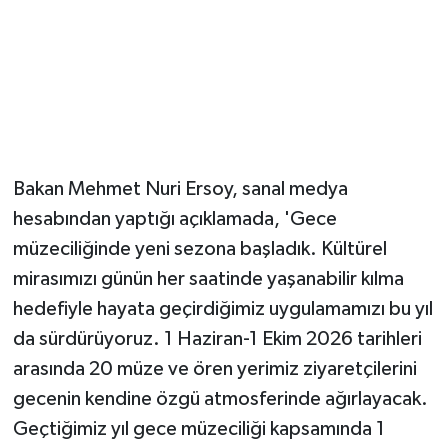
Magazin
Resmi İlanlar
Sağlık
Bakan Mehmet Nuri Ersoy, sanal medya
Seri İlan
hesabından yaptığı açıklamada, 'Gece
müzeciliğinde yeni sezona başladık. Kültürel
Siyaset
mirasımızı günün her saatinde yaşanabilir kılma
Sokak Hayvanlarını Sahiplendirme
hedefiyle hayata geçirdiğimiz uygulamamızı bu yıl
da sürdürüyoruz. 1 Haziran-1 Ekim 2026 tarihleri
Sonsöz Özel
arasında 20 müze ve ören yerimiz ziyaretçilerini
gecenin kendine özgü atmosferinde ağırlayacak.
Spor
Geçtiğimiz yıl gece müzeciliği kapsamında 1