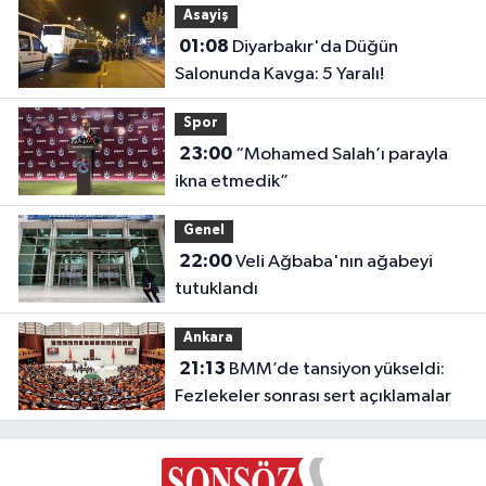
Asayiş
01:08
Diyarbakır'da Düğün
Salonunda Kavga: 5 Yaralı!
Spor
23:00
“Mohamed Salah’ı parayla
ikna etmedik”
Genel
22:00
Veli Ağbaba'nın ağabeyi
tutuklandı
Ankara
21:13
BMM’de tansiyon yükseldi:
Fezlekeler sonrası sert açıklamalar